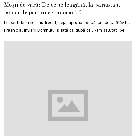
I
Moșii de vară: De ce se leagănă, la parastas,
U
N
pomenile pentru cei adormiți?
I
E
2
Început de iunie… au trecut, deja, aproape două luni de la Slăvitul
0
2
Praznic al Învierii Domnului și iată că, după ce „i-am salutat” pe
3