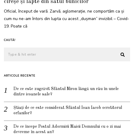
cireșe și lapte din satul bunicilor
Oficial, început de vară. Zarvă, aglomerație, ne comportăm ca și
cum nu ne-am întors din lupta cu acest „dușman” invizibil – Covid-
19. Poate că
CAUTĂ!
ARTICOLE RECENTE
De ce este zugrăvit Sfântul Miron lângă un râu în unele
dintre icoanele sale?
Știați de ce este considerat Sfântul Ioan Iacob ocrotitorul
orfanilor?
De ce începe Postul Adormirii Maicii Domnului cu o zi mai
devreme în acest an?