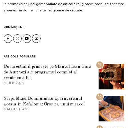
în promovarea unei game variate de articole religioase, produse specifice
și servicii în domeniul artei religioase de calitate.
URMĂRIȚI-NE!
ARTICOLE POPULARE
01
Bucureștiul îl primește pe Sfântul Ioan Gură
de Aur: vezi aici programul complet al
evenimentului!
8 IULIE 2025
1
0
I
U
02
Șerpii Maicii Domnului au apărut și anul
L
acesta în Kefalonia: Cronica unui miracol
I
E
9 AUGUST 2021
2
2
7
0
M
2
A
5
R