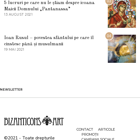
03
5 lucruri pe care nu le știam despre icoana
T
I
Maicii Domnului „Pantanassa”
E
13 AUGUST 2021
1
2
3
0
A
2
U
2
G
04
Ioan Rusul – povestea sfântului pe care îl
U
S
cinstesc până și musulmanii
T
19 MAI 2021
1
2
9
0
M
2
A
1
I
2
0
2
1
NEWSLETTER
CONTACT
ARTICOLE
PROMOȚII
©2021 - Toate drepturile
CAMPANII SOCIALE