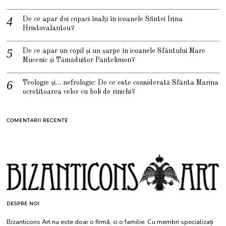
De ce apar doi copaci înalți în icoanele Sfintei Irina
Hristovalantou?
De ce apar un copil și un șarpe în icoanele Sfântului Mare
Mucenic și Tămăduitor Pantelimon?
Teologie și… nefrologie: De ce este considerată Sfânta Marina
ocrotitoarea celor cu boli de rinichi?
COMENTARII RECENTE
DESPRE NOI
Bizanticons Art nu este doar o firmă, ci o familie. Cu membri specializați