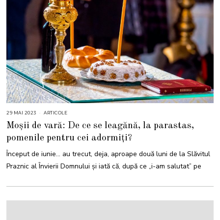
29 MAI 2023
3
ARTICOLE
I
Moșii de vară: De ce se leagănă, la parastas,
U
N
pomenile pentru cei adormiți?
I
E
2
Început de iunie… au trecut, deja, aproape două luni de la Slăvitul
0
2
Praznic al Învierii Domnului și iată că, după ce „i-am salutat” pe
3