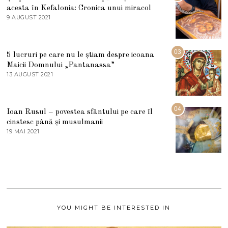
L
acesta în Kefalonia: Cronica unui miracol
I
E
9 AUGUST 2021
2
2
7
0
M
2
A
5
R
03
5 lucruri pe care nu le știam despre icoana
T
I
Maicii Domnului „Pantanassa”
E
13 AUGUST 2021
1
2
3
0
A
2
U
2
G
04
Ioan Rusul – povestea sfântului pe care îl
U
S
cinstesc până și musulmanii
T
19 MAI 2021
1
2
9
0
M
2
A
1
I
2
0
2
1
YOU MIGHT BE INTERESTED IN