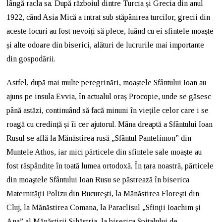
lângă racla sa. După războiul dintre Turcia și Grecia din anul
1922, când Asia Mică a intrat sub stăpânirea turcilor, grecii din
aceste locuri au fost nevoiți să plece, luând cu ei sfintele moaște
și alte odoare din biserici, alături de lucrurile mai importante
din gospodării.
Astfel, după mai multe peregrinări, moaștele Sfântului Ioan au
ajuns pe insula Evvia, în actualul oraș Procopie, unde se găsesc
până astăzi, continuând să facă minuni în viețile celor care i se
roagă cu credință și îi cer ajutorul. Mâna dreaptă a Sfântului Ioan
Rusul se află la Mănăstirea rusă „Sfântul Pantelimon” din
Muntele Athos, iar mici părticele din sfintele sale moaște au
fost răspândite în toată lumea ortodoxă. În țara noastră, părticele
din moaştele Sfântului Ioan Rusu se păstrează în biserica
Maternităţii Polizu din Bucureşti, la Mănăstirea Floreşti din
Cluj, la Mănăstirea Comana, la Paraclisul „Sfinţii Ioachim şi
Ana” al Mănăstirii Sihăstria, la biserica Spitalului de