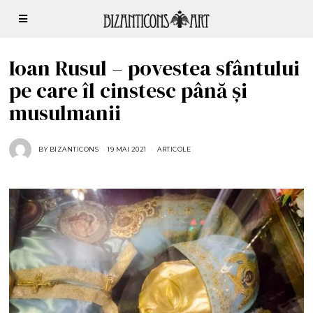
Ioan Rusul – povestea sfântului
pe care îl cinstesc până și
musulmanii
BY
BIZANTICONS
19 MAI 2021
1
ARTICOLE
9
M
A
I
2
0
2
1