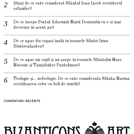
Știați de ce este considerat Sfântul Ioan Iacob ocrotitorul
orfanilor?
De ce începe Postul Adormirii Maicii Domnului cu o zi mai
devreme în acest an?
De ce apar doi copaci înalți în icoanele Sfintei Irina
Hristovalantou?
De ce apar un copil și un șarpe în icoanele Sfântului Mare
Mucenic și Tămăduitor Pantelimon?
Teologie și… nefrologie: De ce este considerată Sfânta Marina
ocrotitoarea celor cu boli de rinichi?
COMENTARII RECENTE