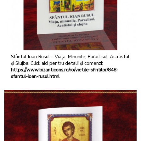
Sfântul Ioan Rusul – Viața, Minunile, Paraclisul, Acatistul
și Slujba. Click aici pentru detalii și comenzi:
https://www.bizanticons.ro/ro/vietile-sfintilor/848-
sfantul-ioan-rusul.html