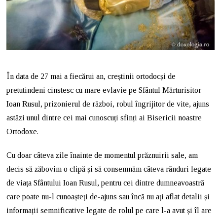
În data de 27 mai a fiecărui an, creștinii ortodocși de
pretutindeni cinstesc cu mare evlavie pe Sfântul Mărturisitor
Ioan Rusul, prizonierul de război, robul îngrijitor de vite, ajuns
astăzi unul dintre cei mai cunoscuți sfinți ai Bisericii noastre
Ortodoxe.
Cu doar câteva zile înainte de momentul prăznuirii sale, am
decis să zăbovim o clipă și să consemnăm câteva rânduri legate
de viața Sfântului Ioan Rusul, pentru cei dintre dumneavoastră
care poate nu-l cunoașteți de-ajuns sau încă nu ați aflat detalii și
informații semnificative legate de rolul pe care l-a avut și îl are