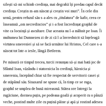
silești să-mi schimb credința, mai degrabă îți predau capul decât
credința. Creștin m-am născut și creștin voi muri”. În cele din
urmă, pentru refuzul său s-a ales cu „titulatura” de kafir, ceea ce
înseamnă „om necredincios” și i-a fost încredințat grajdul de
vite ca locuință și ascultare. Dar aceasta nu l-a mâhnit pe Ioan. Îi
multumea lui Dumnezeu zi de zi că l-a învrednicit să înțeleagă
virtutea smereniei și să se facă următor lui Hristos, Cel care s-a
născut tot într-o iesle, lângă Betleem.
Pe măsură ce timpul trecea, turcii renunțau să-și mai bată joc de
Sfântul Ioan, văzându-i statornicia în credință, hărnicia și
smerenia, începând chiar să fie respectat de servitorii casei și
de stăpânul său. Sinaxarul ne spune că, în timp ce se ruga,
grajdul se umplea de bună mireasmă. Stătea ore întregi la
rugăciune, dormea puțin, pe podeaua goală și acoperit cu o pânză
veche, postind multe zile cu puțină pâine și apă și rostind adesea