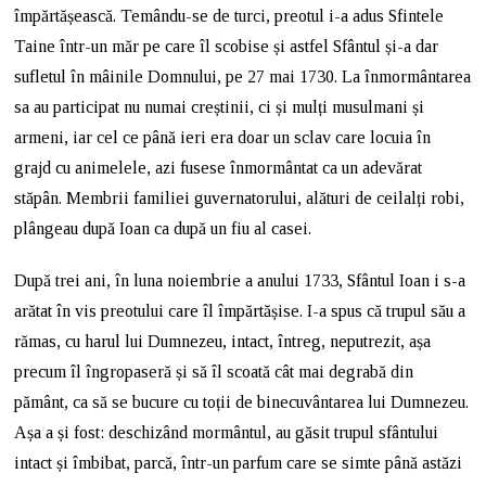
împărtășească. Temându-se de turci, preotul i-a adus Sfintele
Taine într-un măr pe care îl scobise și astfel Sfântul și-a dar
sufletul în mâinile Domnului, pe 27 mai 1730. La înmormântarea
sa au participat nu numai creștinii, ci și mulți musulmani și
armeni, iar cel ce până ieri era doar un sclav care locuia în
grajd cu animelele, azi fusese înmormântat ca un adevărat
stăpân. Membrii familiei guvernatorului, alături de ceilalți robi,
plângeau după Ioan ca după un fiu al casei.
După trei ani, în luna noiembrie a anului 1733, Sfântul Ioan i s-a
arătat în vis preotului care îl împărtășise. I-a spus că trupul său a
rămas, cu harul lui Dumnezeu, intact, întreg, neputrezit, așa
precum îl îngropaseră și să îl scoată cât mai degrabă din
pământ, ca să se bucure cu toții de binecuvântarea lui Dumnezeu.
Așa a și fost: deschizând mormântul, au găsit trupul sfântului
intact și îmbibat, parcă, într-un parfum care se simte până astăzi