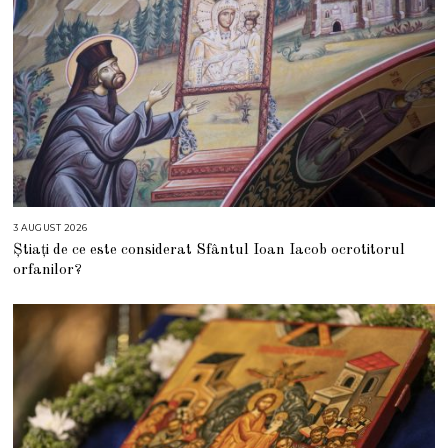
3 AUGUST 2026
3
A
Știați de ce este considerat Sfântul Ioan Iacob ocrotitorul
U
G
orfanilor?
U
S
T
2
0
2
6