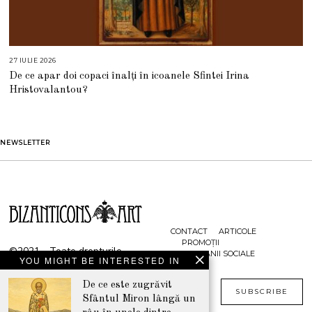
27 IULIE 2026
2
7
De ce apar doi copaci înalți în icoanele Sfintei Irina
I
U
Hristovalantou?
L
I
E
2
0
2
NEWSLETTER
6
CONTACT
ARTICOLE
PROMOȚII
©2021 - Toate drepturile
CAMPANII SOCIALE
YOU MIGHT BE INTERESTED IN
rezervate
www.bizanticons.ro
De ce este zugrăvit
SUBSCRIBE
Sfântul Miron lângă un