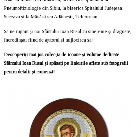
Pneumoftiziologie din Sibiu, la biserica Spitalului Judeţean
Suceava şi la Mănăstirea Adămeşti, Teleorman.
Să ne rugăm și noi Sfântului Ioan Rusul cu smerenie şi dragoste,
încredințați fiind de ajutorul și mijlocirea sa!
Descoperiți mai jos colecția de icoane și volume dedicate
Sfântului Ioan Rusul și apăsați pe linkurile aflate sub fotografii
pentru detalii și comenzi!