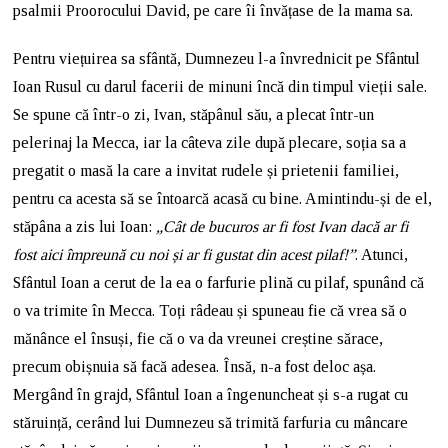
psalmii Proorocului David, pe care îi învățase de la mama sa.
Pentru viețuirea sa sfântă, Dumnezeu l-a învrednicit pe Sfântul
Ioan Rusul cu darul facerii de minuni încă din timpul vieții sale.
Se spune că într-o zi, Ivan, stăpânul său, a plecat într-un
pelerinaj la Mecca, iar la câteva zile după plecare, soția sa a
pregatit o masă la care a invitat rudele și prietenii familiei,
pentru ca acesta să se întoarcă acasă cu bine. Amintindu-și de el,
stăpâna a zis lui Ioan:
„Cât de bucuros ar fi fost Ivan dacă ar fi
fost aici împreună cu noi și ar fi gustat din acest pilaf!”
. Atunci,
Sfântul Ioan a cerut de la ea o farfurie plină cu pilaf, spunând că
o va trimite în Mecca. Toți râdeau și spuneau fie că vrea să o
mănânce el însuși, fie că o va da vreunei creștine sărace,
precum obișnuia să facă adesea. Însă, n-a fost deloc așa.
Mergând în grajd, Sfântul Ioan a îngenuncheat și s-a rugat cu
stăruință, cerând lui Dumnezeu să trimită farfuria cu mâncare