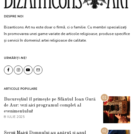
DESPRE NOI
Bizanticons Art nu este doar o firmă, ci o familie. Cu membri specializați
în promovarea unei game variate de articole religioase, produse specifice
și servicii în domeniul artei religioase de calitate.
URMĂRIȚI-NE!
ARTICOLE POPULARE
01
Bucureștiul îl primește pe Sfântul Ioan Gură
de Aur: vezi aici programul complet al
evenimentului!
8 IULIE 2025
1
0
I
U
02
Șerpii Maicii Domnului au apărut și anul