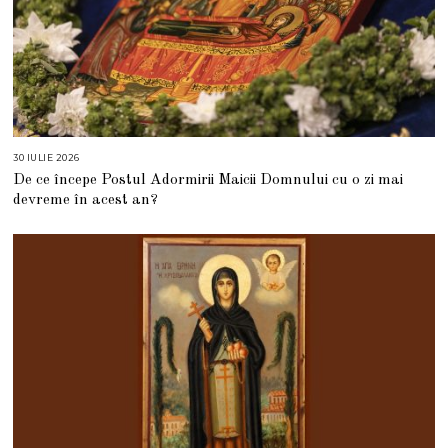
30 IULIE 2026
3
0
De ce începe Postul Adormirii Maicii Domnului cu o zi mai
I
U
devreme în acest an?
L
I
E
2
0
2
6