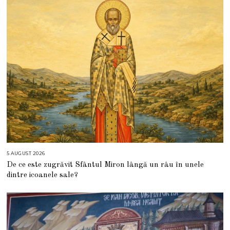
5 AUGUST 2026
5
A
De ce este zugrăvit Sfântul Miron lângă un râu în unele
U
G
dintre icoanele sale?
U
S
T
2
0
2
6