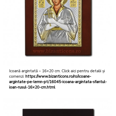
Icoană argintată – 16×20 cm. Click aici pentru detalii și
comenzi:
https://www.bizanticons.ro/ro/icoane-
argintate-pe-lemn-pt/16045-icoana-argintata-sfantul-
ioan-rusul-16×20-cm.html