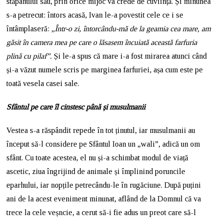
stăpânului său, prin orice mijoc va crede de cuviință. Și minunea
s-a petrecut: întors acasă, Ivan le-a povestit cele ce i se
întâmplaseră:
„Într-o zi, întorcându-mă de la geamia cea mare, am
găsit în camera mea pe care o lăsasem încuiată această farfuria
plină cu pilaf”.
Și le-a spus că mare i-a fost mirarea atunci când
și-a văzut numele scris pe marginea farfuriei, așa cum este pe
toată vesela casei sale.
Sfântul pe care îl cinstesc până și musulmanii
Vestea s-a răspândit repede în tot ținutul, iar musulmanii au
început să-l considere pe Sfântul Ioan un „wali”, adică un om
sfânt. Cu toate acestea, el nu și-a schimbat modul de viață
ascetic, ziua îngrijind de animale și împlinind poruncile
eparhului, iar nopțile petrecându-le în rugăciune. După puțini
ani de la acest eveniment minunat, aflând de la Domnul că va
trece la cele veșncie, a cerut să-i fie adus un preot care să-l