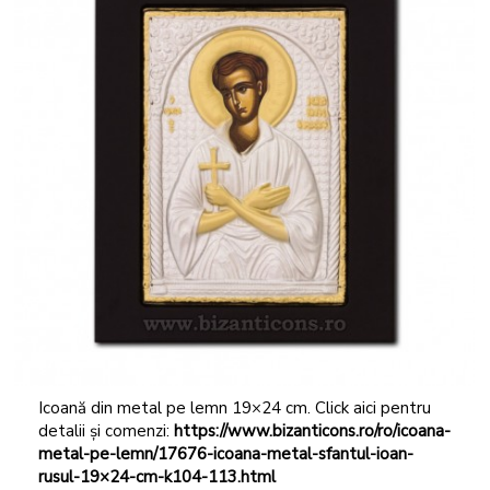
Icoană din metal pe lemn 19×24 cm. Click aici pentru
detalii și comenzi:
https://www.bizanticons.ro/ro/icoana-
metal-pe-lemn/17676-icoana-metal-sfantul-ioan-
rusul-19×24-cm-k104-113.html