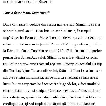
în continuare în cadrul Bisericii.
Cine a fost Sfântul Ioan Rusul?
După cum putem deduce din însuși numele său, Sfântul Ioan s-a
născut în jurul anului 1690 într-un sat din Rusia, în timpul
împărăției lui Petru cel Mare. Trecând de vârsta adolescenței, el
a fost recrutat în armata țarului Petru cel Mare, pentru a participa
la Războiul Ruso-Turc dintre anii 1710–1711. În timpul luptelor
pentru dezrobirea Azovului, Sfântul Ioan a fost vândut ca sclav
unui ofițer turc – guvernatorul regiunii Procopie (actualul Ürgüp
din Turcia). Ajuns în casa ofițerului, Sfântului Ioan i s-a impus să
adopte religia musulmană, iar pentru că a refuzat să facă acest
lucru în urma repetatelor încercări ale gazdelor, a fost umilit și
chinuit, bătut, lovit și scuipat. Cu toate acestea, a rămas neclintit
în credința sa, spunându-i stăpânului său: „Dacă mă lași liber în
credința mea, îți voi împlini cu sârguință poruncile; dacă mă