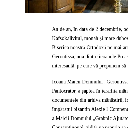
An de an, în data de 2 decembrie, od
Kafsokalivitul, monah și mare duho
Biserica noastră Ortodoxă ne mai am
Gerontissa, una dintre icoanele Pre
interesantă, pe care vă propunem să 
Icoana Maicii Domnului „Gerontissa” 
Pantocrator, a şaptea în ierarhia mă
documentele din arhiva mănăstirii, ic
împăratul bizantin Alexie I Comnenu
a Maicii Domnului „Grabnic Ajutătoa
Constantinopol, zidită pe propria sa 