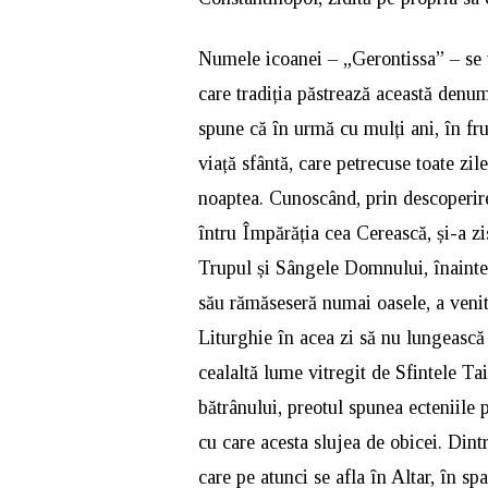
Numele icoanei – „Gerontissa” – se t
care tradiția păstrează această denum
spune că în urmă cu mulți ani, în fru
viață sfântă, care petrecuse toate zil
noaptea. Cunoscând, prin descoperir
întru Împărăția cea Cerească, și-a zi
Trupul și Sângele Domnului, înainte 
său rămăseseră numai oasele, a venit 
Liturghie în acea zi să nu lungească
cealaltă lume vitregit de Sfintele Ta
bătrânului, preotul spunea ecteniile
cu care acesta slujea de obicei. Din
care pe atunci se afla în Altar, în sp