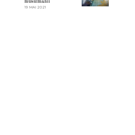
musulmanii
T
19 MAI 2021
1
2
9
0
M
2
A
1
I
2
0
2
1