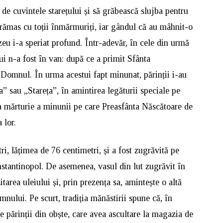
 de cuvintele starețului și să grăbească slujba pentru
rămas cu toții înmărmuriți, iar gândul că au mâhnit-o
u i-a speriat profund. Într-adevăr, în cele din urmă
i n-a fost în van: după ce a primit Sfânta
 Domnul. În urma acestui fapt minunat, părinții i-au
” sau „Stareța”, în amintirea legăturii speciale pe
 ca mărturie a minunii pe care Preasfânta Născătoare de
 lor.
i, lățimea de 76 centimetri, și a fost zugrăvită pe
stantinopol. De asemenea, vasul din lut zugrăvit în
tarea uleiului și, prin prezența sa, amintește o altă
nului. Pe scurt, tradiția mănăstirii spune că, în
 părinții din obște, care avea ascultare la magazia de