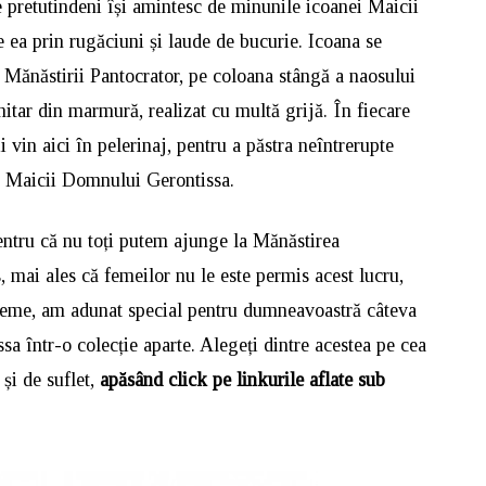
e pretutindeni își amintesc de minunile icoanei Maicii
 ea prin rugăciuni și laude de bucurie. Icoana se
a Mănăstirii Pantocrator, pe coloana stângă a naosului
nitar din marmură, realizat cu multă grijă. În fiecare
i vin aici în pelerinaj, pentru a păstra neîntrerupte
ei Maicii Domnului Gerontissa.
pentru că nu toți putem ajunge la Mănăstirea
 mai ales că femeilor nu le este permis acest lucru,
vreme, am adunat special pentru dumneavoastră câteva
a într-o colecție aparte. Alegeți dintre acestea pe cea
 și de suflet,
apăsând click pe linkurile aflate sub