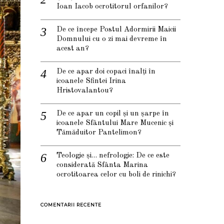
Ioan Iacob ocrotitorul orfanilor?
De ce începe Postul Adormirii Maicii
Domnului cu o zi mai devreme în
acest an?
De ce apar doi copaci înalți în
icoanele Sfintei Irina
Hristovalantou?
De ce apar un copil și un șarpe în
icoanele Sfântului Mare Mucenic și
Tămăduitor Pantelimon?
Teologie și… nefrologie: De ce este
considerată Sfânta Marina
ocrotitoarea celor cu boli de rinichi?
COMENTARII RECENTE