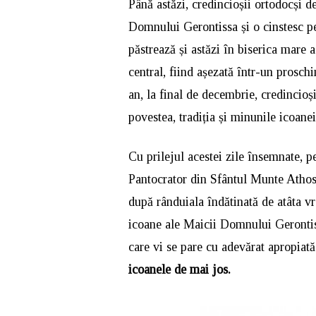
Până astăzi, credincioșii ortodocși d
Domnului Gerontissa și o cinstesc pe
păstrează și astăzi în biserica mare 
central, fiind așezată într-un proschi
an, la final de decembrie, credincioși
povestea, tradiția și minunile icoan
Cu prilejul acestei zile însemnate, 
Pantocrator din Sfântul Munte Athos,
după rânduiala îndătinată de atâta 
icoane ale Maicii Domnului Gerontiss
care vi se pare cu adevărat apropiată
icoanele de mai jos.