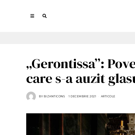
„Gerontissa”: Pove
care s-a auzit gla
BY
BIZANTICONS
1 DECEMBRIE 2021
1
ARTICOLE
D
E
C
E
M
B
R
I
E
2