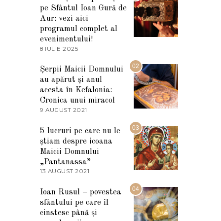
pe Sfântul Ioan Gură de
Aur: vezi aici
programul complet al
evenimentului!
8 IULIE 2025
1
0
I
02
Șerpii Maicii Domnului
U
au apărut și anul
L
I
acesta în Kefalonia:
E
Cronica unui miracol
2
9 AUGUST 2021
2
0
7
2
M
03
5
5 lucruri pe care nu le
A
știam despre icoana
R
T
Maicii Domnului
I
„Pantanassa”
E
13 AUGUST 2021
1
2
3
0
A
04
2
Ioan Rusul – povestea
U
2
sfântului pe care îl
G
U
cinstesc până și
S