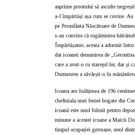
asprime preotului să asculte negreșit
a-l împărtăși așa cum se cuvine. Au 
pe Preasfânta Născătoare de Dumneze
s-au convins că rugămintea bătrânulu
Împărtășanie, acesta a adormit întru
dat icoanei denumirea de „Gerontissa
care a avut-o cu stareţul lor, dar și
Dumnezeu a săvârșit-o în mănăstirea
Icoana are înălțimea de 196 centimetr
cheltuiala unei femei bogate din Con
icoană este unul folosit pentru depozi
minune a acestei icoane a Maicii Dom
timpul ocupației germane, unul dintre