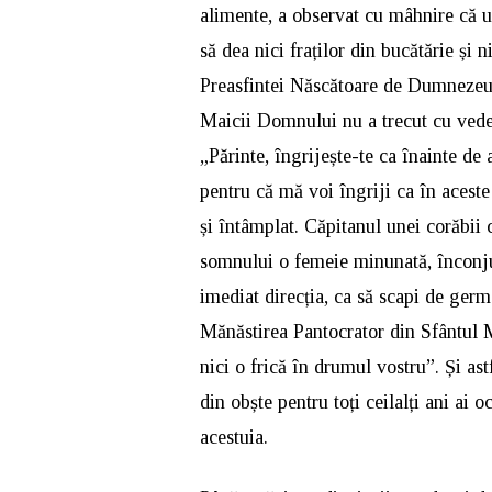
alimente, a observat cu mâhnire că ul
să dea nici fraților din bucătărie și
Preasfintei Născătoare de Dumnezeu 
Maicii Domnului nu a trecut cu vederea
„Părinte, îngrijește-te ca înainte de 
pentru că mă voi îngriji ca în aceste
și întâmplat. Căpitanul unei corăbii 
somnului o femeie minunată, înconju
imediat direcția, ca să scapi de germa
Mănăstirea Pantocrator din Sfântul 
nici o frică în drumul vostru”. Și ast
din obște pentru toți ceilalți ani ai 
acestuia.