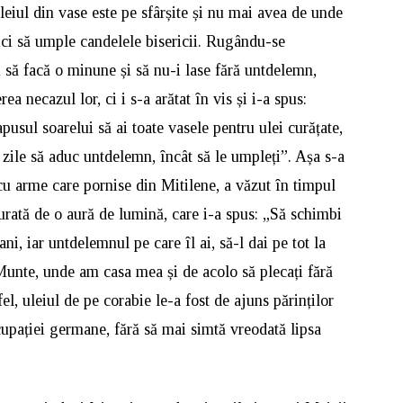
eiul din vase este pe sfârșite și nu mai avea de unde
 nici să umple candelele bisericii. Rugându-se
să facă o minune și să nu-i lase fără untdelemn,
 necazul lor, ci i s-a arătat în vis și i-a spus:
apusul soarelui să ai toate vasele pentru ulei curățate,
 zile să aduc untdelemn, încât să le umpleți”. Așa s-a
cu arme care pornise din Mitilene, a văzut în timpul
rată de o aură de lumină, care i-a spus: „Să schimbi
ni, iar untdelemnul pe care îl ai, să-l dai pe tot la
Munte, unde am casa mea și de acolo să plecați fără
fel, uleiul de pe corabie le-a fost de ajuns părinților
ocupației germane, fără să mai simtă vreodată lipsa