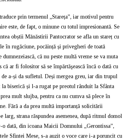
raduce prin termenul „Stareța”, iar motivul pentru
ire este, de fapt, o minune cu totul impresionantă. Se
ntea obștii Mănăstirii Pantocrator se afla un stareț cu
ele în rugăciune, pocăință și privegheri de toată
e dumnezeiască, că nu peste multă vreme se va muta
s că ar fi folositor să se împărtăşească încă o dată cu
de a-și da sufletul. Deși mergea greu, iar din trupul
la biserică și l-a rugat pe preotul rânduit la Sfânta
 prea mult slujba, pentru ca nu cumva să plece în
ine. Fără a da prea multă importanță solicitării
 pe larg, strana răspundea asemenea, după ritmul domol
tr-o dată, din icoana Maicii Domnului „Gerontissa”,
atele Sfintei Mese, s-a auzit o voce care i-a poruncit cu