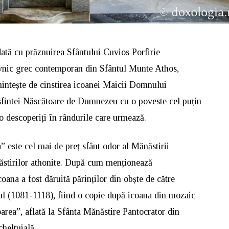
ată cu prăznuirea Sfântului Cuvios Porfirie
vnic grec contemporan din Sfântul Munte Athos,
intește de cinstirea icoanei Maicii Domnului
asfintei Născătoare de Dumnezeu cu o poveste cel puțin
o descoperiți în rândurile care urmează.
este cel mai de preț sfânt odor al Mănăstirii
năstirilor athonite. După cum menționează
oana a fost dăruită părinților din obște de către
l (1081-1118), fiind o copie după icoana din mozaic
rea”, aflată la Sfânta Mănăstire Pantocrator din
cheltuială.