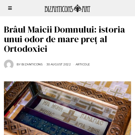
Brâul Maicii Domnului: istoria
unui odor de mare preț al
Ortodoxiei
BY
BIZANTICONS
30 AUGUST 2022
3
ARTICOLE
0
A
U
G
U
S
T
2
0
2
2