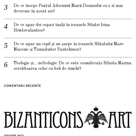
De ce începe Postul Adormirii Maicii Domnului cu o zi mai
devreme în acest an?
De ce apar doi copaci înalți în icoanele Sfintei Irina
Hristovalantou?
De ce apar un copil și un șarpe în icoanele Sfântului Mare
Mucenic și Tămăduitor Pantelimon?
Teologie și… nefrologie: De ce este considerată Sfânta Marina
ocrotitoarea celor cu boli de rinichi?
COMENTARII RECENTE
DESPRE NOI