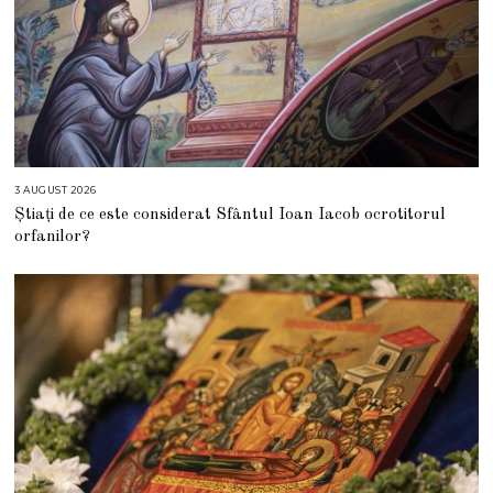
3 AUGUST 2026
3
A
Știați de ce este considerat Sfântul Ioan Iacob ocrotitorul
U
G
orfanilor?
U
S
T
2
0
2
6