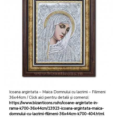
Icoana argintata – Maica Domnului cu lacrimi – Filimeni
36x44cm / Click aici pentru detalii și comenzi:
https://www.bizanticons.ro/ro/icoane-argintate-in-
rama-k700-36x44cm/13923-icoana-argintata-maica-
domnului-cu-lacrimi-filimeni-36x44cm-k700-404.html