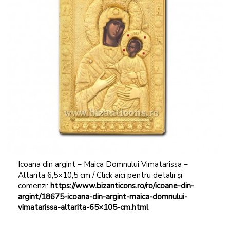
Icoana din argint – Maica Domnului Vimatarissa –
Altarita 6,5×10,5 cm / Click aici pentru detalii și
comenzi:
https://www.bizanticons.ro/ro/icoane-din-
argint/18675-icoana-din-argint-maica-domnului-
vimatarissa-altarita-65×105-cm.html