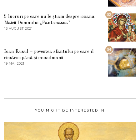
0
M
2
A
5
R
03
5 lucruri pe care nu le știam despre icoana
T
I
Maicii Domnului „Pantanassa”
E
13 AUGUST 2021
1
2
3
0
A
2
U
2
G
04
Ioan Rusul – povestea sfântului pe care îl
U
S
cinstesc până și musulmanii
T
19 MAI 2021
1
2
9
0
M
2
A
1
I
2
0
2
1
YOU MIGHT BE INTERESTED IN