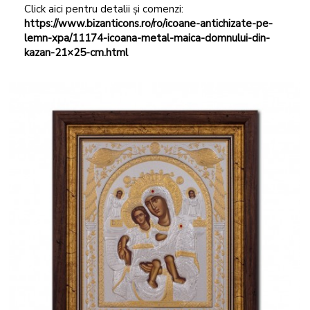
Click aici pentru detalii și comenzi:
https://www.bizanticons.ro/ro/icoane-antichizate-pe-
lemn-xpa/11174-icoana-metal-maica-domnului-din-
kazan-21×25-cm.html