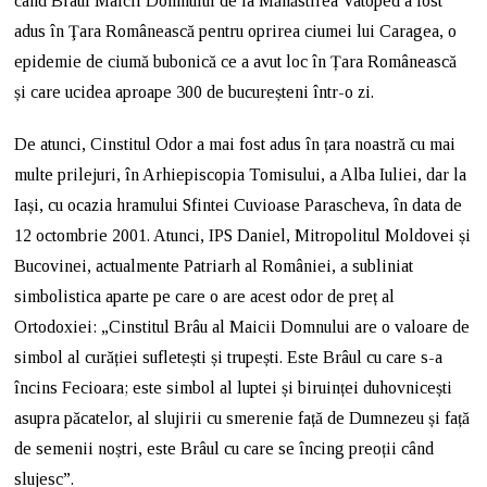
când Brâul Maicii Domnului de la Mănăstirea Vatoped a fost
adus în Ţara Românească pentru oprirea ciumei lui Caragea, o
epidemie de ciumă bubonică ce a avut loc în Țara Românească
și care ucidea aproape 300 de bucureșteni într-o zi.
De atunci, Cinstitul Odor a mai fost adus în țara noastră cu mai
multe prilejuri, în Arhiepiscopia Tomisului, a Alba Iuliei, dar la
Iași, cu ocazia hramului Sfintei Cuvioase Parascheva, în data de
12 octombrie 2001. Atunci, IPS Daniel, Mitropolitul Moldovei și
Bucovinei, actualmente Patriarh al României, a subliniat
simbolistica aparte pe care o are acest odor de preț al
Ortodoxiei: „Cinstitul Brâu al Maicii Domnului are o valoare de
simbol al curăției sufletești și trupești. Este Brâul cu care s-a
încins Fecioara; este simbol al luptei și biruinței duhovnicești
asupra păcatelor, al slujirii cu smerenie față de Dumnezeu și față
de semenii noștri, este Brâul cu care se încing preoții când
slujesc”.