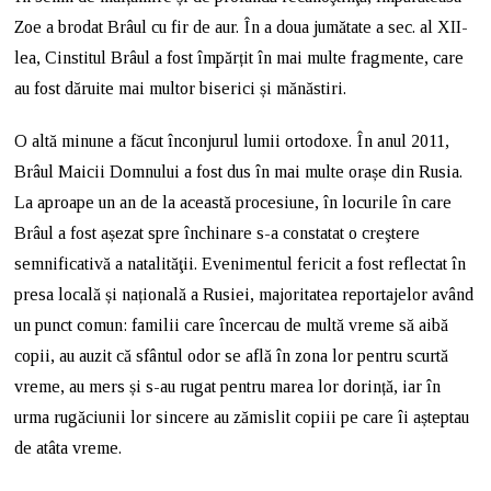
Zoe a brodat Brâul cu fir de aur. În a doua jumătate a sec. al XII-
lea, Cinstitul Brâul a fost împărțit în mai multe fragmente, care
au fost dăruite mai multor biserici și mănăstiri.
O altă minune a făcut înconjurul lumii ortodoxe. În anul 2011,
Brâul Maicii Domnului a fost dus în mai multe orașe din Rusia.
La aproape un an de la această procesiune, în locurile în care
Brâul a fost așezat spre închinare s-a constatat o creştere
semnificativă a natalităţii. Evenimentul fericit a fost reflectat în
presa locală și națională a Rusiei, majoritatea reportajelor având
un punct comun: familii care încercau de multă vreme să aibă
copii, au auzit că sfântul odor se află în zona lor pentru scurtă
vreme, au mers și s-au rugat pentru marea lor dorință, iar în
urma rugăciunii lor sincere au zămislit copiii pe care îi așteptau
de atâta vreme.