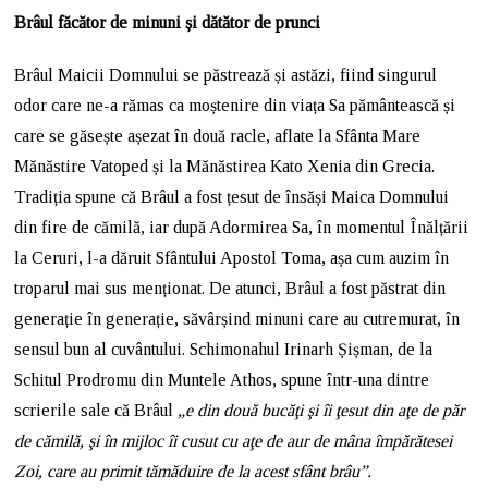
Brâul făcător de minuni și dătător de prunci
Brâul Maicii Domnului se păstrează și astăzi, fiind singurul
odor care ne-a rămas ca moștenire din viața Sa pământească și
care se găsește așezat în două racle, aflate la Sfânta Mare
Mănăstire Vatoped și la Mănăstirea Kato Xenia din Grecia.
Tradiția spune că Brâul a fost țesut de însăși Maica Domnului
din fire de cămilă, iar după Adormirea Sa, în momentul Înălțării
la Ceruri, l-a dăruit Sfântului Apostol Toma, așa cum auzim în
troparul mai sus menționat. De atunci, Brâul a fost păstrat din
generație în generație, săvârșind minuni care au cutremurat, în
sensul bun al cuvântului. Schimonahul Irinarh Șișman, de la
Schitul Prodromu din Muntele Athos, spune într-una dintre
scrierile sale că Brâul
„e din două bucăţi şi îi ţesut din aţe de păr
de cămilă, şi în mijloc îi cusut cu aţe de aur de mâna împărătesei
Zoi, care au primit tămăduire de la acest sfânt brâu”.