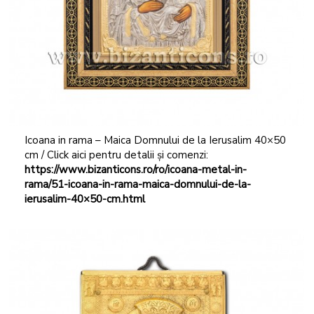
Icoana in rama – Maica Domnului de la Ierusalim 40×50
cm / Click aici pentru detalii și comenzi:
https://www.bizanticons.ro/ro/icoana-metal-in-
rama/51-icoana-in-rama-maica-domnului-de-la-
ierusalim-40×50-cm.html