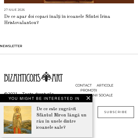
27 IULIE 2026
2
7
De ce apar doi copaci înalți în icoanele Sfintei Irina
I
U
Hristovalantou?
L
I
E
2
0
2
NEWSLETTER
6
CONTACT
ARTICOLE
PROMOȚII
©2021 - Toate drepturile
CAMPANII SOCIALE
YOU MIGHT BE INTERESTED IN
rezervate
www.bizanticons.ro
De ce este zugrăvit
SUBSCRIBE
Sfântul Miron lângă un
râu în unele dintre
icoanele sale?