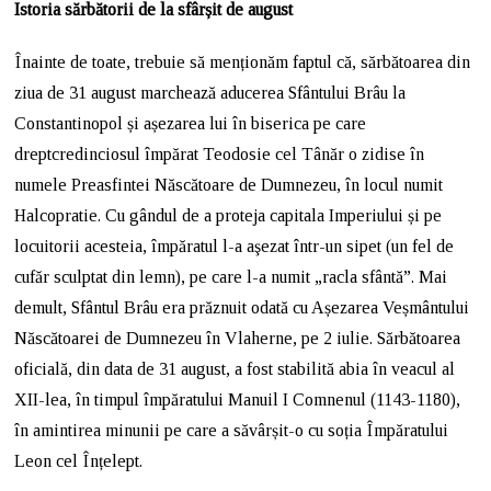
Istoria sărbătorii de la sfârșit de august
Înainte de toate, trebuie să menționăm faptul că, sărbătoarea din
ziua de 31 august marchează aducerea Sfântului Brâu la
Constantinopol și așezarea lui în biserica pe care
dreptcredinciosul împărat Teodosie cel Tânăr o zidise în
numele Preasfintei Născătoare de Dumnezeu, în locul numit
Halcopratie. Cu gândul de a proteja capitala Imperiului și pe
locuitorii acesteia, împăratul l-a aşezat într-un sipet (un fel de
cufăr sculptat din lemn), pe care l-a numit „racla sfântă”. Mai
demult, Sfântul Brâu era prăznuit odată cu Așezarea Veșmântului
Născătoarei de Dumnezeu în Vlaherne, pe 2 iulie. Sărbătoarea
oficială, din data de 31 august, a fost stabilită abia în veacul al
XII-lea, în timpul împăratului Manuil I Comnenul (1143-1180),
în amintirea minunii pe care a săvârșit-o cu soția Împăratului
Leon cel Înțelept.