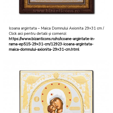
Icoana argintata – Maica Domnului Axionita 29×31 cm /
Click aici pentru detalii și comenzi:
https://www.bizanticons.ro/ro/icoane-argintate-in-
rama-ep515-29×31-cm/12923-icoana-argintata-
maica-domnului-axionita-29×31-cm.html