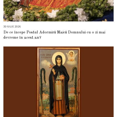
30 IULIE 2026
3
0
De ce începe Postul Adormirii Maicii Domnului cu o zi mai
I
U
devreme în acest an?
L
I
E
2
0
2
6