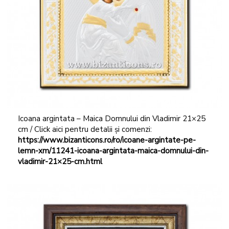
Icoana argintata – Maica Domnului din Vladimir 21×25
cm / Click aici pentru detalii și comenzi:
https://www.bizanticons.ro/ro/icoane-argintate-pe-
lemn-xm/11241-icoana-argintata-maica-domnului-din-
vladimir-21×25-cm.html