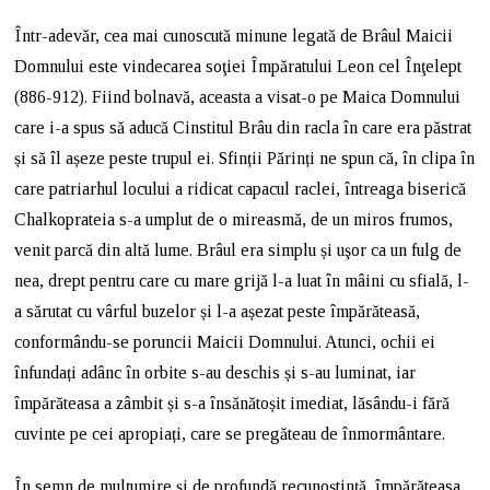
Într-adevăr, cea mai cunoscută minune legată de Brâul Maicii
Domnului este vindecarea soţiei Împăratului Leon cel Înţelept
(886-912). Fiind bolnavă, aceasta a visat-o pe Maica Domnului
care i-a spus să aducă Cinstitul Brâu din racla în care era păstrat
și să îl așeze peste trupul ei. Sfinții Părinți ne spun că, în clipa în
care patriarhul locului a ridicat capacul raclei, întreaga biserică
Chalkoprateia s-a umplut de o mireasmă, de un miros frumos,
venit parcă din altă lume. Brâul era simplu și uşor ca un fulg de
nea, drept pentru care cu mare grijă l-a luat în mâini cu sfială, l-
a sărutat cu vârful buzelor și l-a așezat peste împărăteasă,
conformându-se poruncii Maicii Domnului. Atunci, ochii ei
înfundați adânc în orbite s-au deschis și s-au luminat, iar
împărăteasa a zâmbit și s-a însănătoșit imediat, lăsându-i fără
cuvinte pe cei apropiați, care se pregăteau de înmormântare.
În semn de mulțumire și de profundă recunoştinţă, împărăteasa