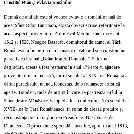
Cinstitul Brâu și evlavia românilor
Demnă de amintit este și vechea evlavie a românilor față de
acest Sfânt Odor. Bunăoară, există dovezi scrise referitoare la
acest aspect, provenite încă din Evul Mediu, când, între anii
1512 și 1520, Neagoe Basarab, domnitorul de atunci al Țării
Românești, a înnoit incinta mănăstirii Vatoped și a construit un
paraclis cu hramul „Brâul Maicii Domnului“. Suferind
degradări, acesta a fost restaurat în anul 1794 tot cu ajutoare
provenite din țara noastră, iar în secolul al XIX-lea, România a
dăruit paraclisului un nou iconostas, de o frumusețe artistică
aparte. Totodată, racla de argint în care se păstrează Brâul la
Sfânta Mare Mănăstire Vatoped a fost confecționată în secolul al
XVIII-lea în Țara Românească, în semn de aleasă prețuire și
recunoștință pentru mijlocirea Preasfintei Născătoare de
Dumnezeu. O procesiune specială a avut loc, apoi, în anul 1813,