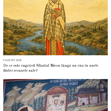
5 AUGUST 2026
5
A
De ce este zugrăvit Sfântul Miron lângă un râu în unele
U
G
dintre icoanele sale?
U
S
T
2
0
2
6