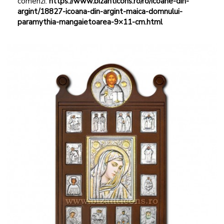
comenzi:
https://www.bizanticons.ro/ro/icoane-din-
argint/18827-icoana-din-argint-maica-domnului-
paramythia-mangaietoarea-9×11-cm.html