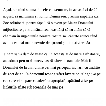
Așadar, ținând seama de cele consemnate, în această zi de 29
august, să mulţumim și noi lui Dumnezeu, precum împărăteaza
Zoe odinioară, pentru faptul că o avem pe Maica Domnului
mijlocitoare pentru mântuirea noastră și să nu uităm să O
chemăm în rugăciunile noastre rostite sau cântate atunci când
avem cea mai multă nevoie de ajutorul și milostivirea Sa.
Ținem să vă dăm de veste că, în această zi de mare sărbătoare,
am adunat pentru dumneavoastră câteva icoane ale Maicii
Domnului de la unii dintre cei mai pricepuți iconari, cu tradiție
de zeci de ani în domeniul iconografiei bizantine. Alegeți-o pe
cea care vi se pare cu adevărat apropiată,
apăsând click pe
linkurile aflate sub icoanele de mai jos: