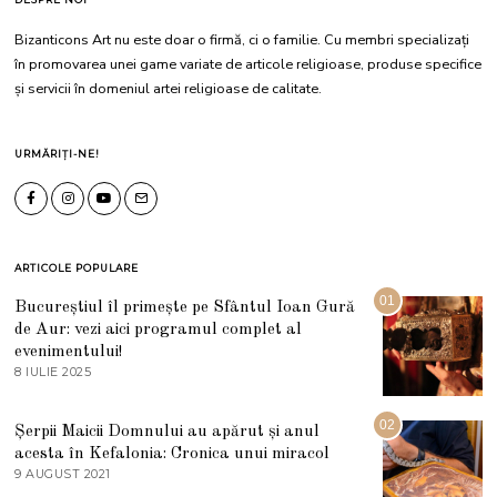
Bizanticons Art nu este doar o firmă, ci o familie. Cu membri specializați
în promovarea unei game variate de articole religioase, produse specifice
și servicii în domeniul artei religioase de calitate.
URMĂRIȚI-NE!
ARTICOLE POPULARE
01
Bucureștiul îl primește pe Sfântul Ioan Gură
de Aur: vezi aici programul complet al
evenimentului!
8 IULIE 2025
1
0
I
U
02
Șerpii Maicii Domnului au apărut și anul
L
acesta în Kefalonia: Cronica unui miracol
I
E
9 AUGUST 2021
2
2
7