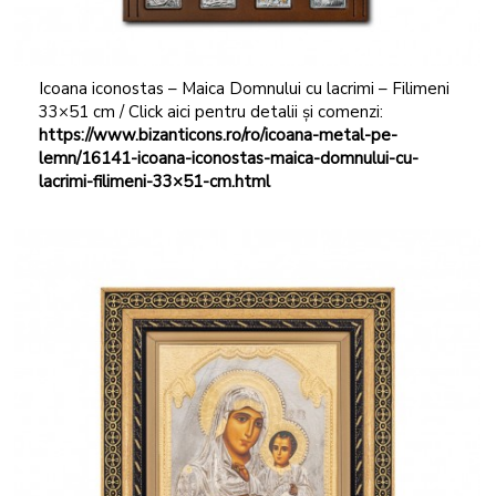
Icoana iconostas – Maica Domnului cu lacrimi – Filimeni
33×51 cm / Click aici pentru detalii și comenzi:
https://www.bizanticons.ro/ro/icoana-metal-pe-
lemn/16141-icoana-iconostas-maica-domnului-cu-
lacrimi-filimeni-33×51-cm.html