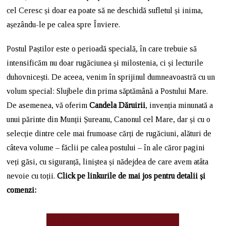
cel Ceresc și doar ea poate să ne deschidă sufletul și inima,
așezându-le pe calea spre Înviere.
Postul Paștilor este o perioadă specială, în care trebuie să
intensificăm nu doar rugăciunea și milostenia, ci și lecturile
duhovnicești. De aceea, venim în sprijinul dumneavoastră cu un
volum special: Slujbele din prima săptămână a Postului Mare.
De asemenea, vă oferim
Candela Dăruirii
, invenția minunată a
unui părinte din Munții Șureanu, Canonul cel Mare, dar și cu o
selecție dintre cele mai frumoase cărți de rugăciuni, alături de
câteva volume – făclii pe calea postului – în ale căror pagini
veți găsi, cu siguranță, liniștea și nădejdea de care avem atâta
nevoie cu toții.
Click pe linkurile de mai jos pentru detalii și
comenzi: