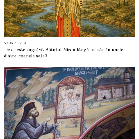
5 AUGUST 2026
5
A
De ce este zugrăvit Sfântul Miron lângă un râu în unele
U
G
dintre icoanele sale?
U
S
T
2
0
2
6