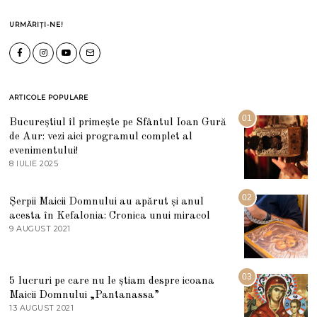
URMĂRIȚI-NE!
ARTICOLE POPULARE
01
Bucureștiul îl primește pe Sfântul Ioan Gură
de Aur: vezi aici programul complet al
evenimentului!
8 IULIE 2025
1
0
I
U
02
Șerpii Maicii Domnului au apărut și anul
L
acesta în Kefalonia: Cronica unui miracol
I
E
9 AUGUST 2021
2
2
7
0
M
2
A
5
R
03
5 lucruri pe care nu le știam despre icoana
T
I
Maicii Domnului „Pantanassa”
E
13 AUGUST 2021
1
2