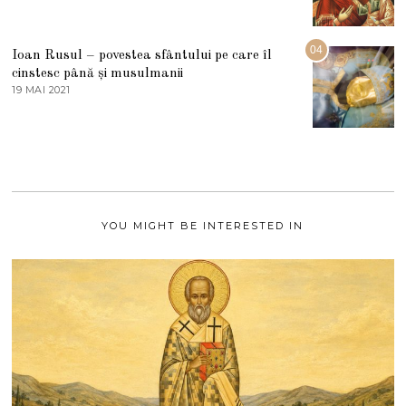
3
0
A
2
U
2
G
04
Ioan Rusul – povestea sfântului pe care îl
U
S
cinstesc până și musulmanii
T
19 MAI 2021
1
2
9
0
M
2
A
1
I
2
0
2
1
YOU MIGHT BE INTERESTED IN