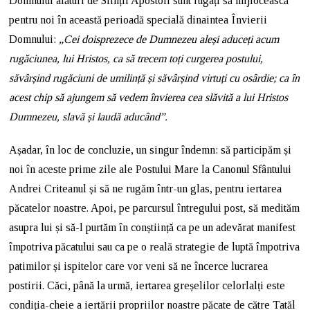
Domnului alături de Sfinții Apostoli sunt rugați să mijlocească
pentru noi în această perioadă specială dinaintea Învierii
Domnului:
„Cei doisprezece de Dumnezeu aleși aduceți acum
rugăciunea, lui Hristos, ca să trecem toți curgerea postului,
săvârșind rugăciuni de umilință și săvârșind virtuți cu osârdie; ca în
acest chip să ajungem să vedem învierea cea slăvită a lui Hristos
Dumnezeu, slavă și laudă aducând”.
Așadar, în loc de concluzie, un singur îndemn: să participăm și
noi în aceste prime zile ale Postului Mare la Canonul Sfântului
Andrei Criteanul și să ne rugăm într-un glas, pentru iertarea
păcatelor noastre. Apoi, pe parcursul întregului post, să medităm
asupra lui și să-l purtăm în conștiință ca pe un adevărat manifest
împotriva păcatului sau ca pe o reală strategie de luptă împotriva
patimilor și ispitelor care vor veni să ne încerce lucrarea
postirii. Căci, până la urmă, iertarea greșelilor celorlalți este
condiția-cheie a iertării propriilor noastre păcate de către Tatăl