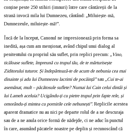
conține peste 250 stihiri (imnuri) între care cântăreții de la
strană invocă mila lui Dumnezeu, cântând: „Miluiește-mă,
Dumnezeule, miluiește-mă!”.
Încă de la început, Canonul ne impresionează prin forma sa
inedită, așa cum am menționat, având chipul unui dialog al
penitentului cu propriul său suflet, prin replici precum:
„Vino,
ticăloase suflete, împreună cu trupul tău, de te mărturisește
Ziditorului tuturor. Și îndepărtează-te de acum de nebunia cea mai
dinainte și adu lui Dumnezeu lacrimi de pocăință
”
sau
„
Cui te-ai
asemănat, mult – păcătosule suflete? Numai lui Cain celui dintâi și
lui Lameh aceluia? Ucigându-ți cu pietre trupul prin fapte rele, și
omorându-ți mintea cu pornirile cele nebunești”
. Replicile acestea
aparent dramatice nu au nici pe departe rolul de a ne descuraja
sau de a ne anula orice formă de nădejde, ci ne aduc în punctul
în care, asumând păcatele noastre pe deplin și recunoscând că