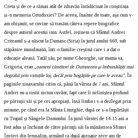
Creta și de ce a rămas atât de zdravăn înrădăcinat în conștiința
și-n memoria Ortodoxiei? De aceea, înainte de toate, așa cum v-
am obișnuit, se cuvine să trasăm câteva repere biografice
despre autorul acestui imn. Astfel, reținem că Sfântul Andrei
Criteanul s-a născut la Damasc (Siria) în jurul anului 660, sub
stăpânire musulmană, într-o familie creștină care i-a dat o
educație aleasă. Tatăl său, pe nume Gheorghe, iar mama sa,
Grigoria, erau
„oameni cinstitori de Dumnezeu şi îmbunătățiți mai
degrabă prin virtuțile lor, decât prin bogățiile pe care le aveau”.
În
paginile sinaxarului citim că, până la vârsta de 7 ani, Sfântul
Andrei nu a rostit niciun cuvânt, fapt care îi neliniștea profund
pe părinții săi și pe cei apropiați, însă limba i s-a dezlegat prin
minune, pe când era la Sfânta Liturghie, după ce s-a împărtășit
cu Trupul și Sângele Domnului. În jurul vârstei de 14-15 ani a
fost adus și închinat de către părinţii săi la mănăstirea Sfintei
Învieri din Ierusalim, urmând ca după aproape zece ani de