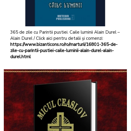
365 de zile cu Parintii pustiei. Caile luminii Alain Durel –
Alain Durel / Click aici pentru detalii și comenzi:
https://www.bizanticons.ro/ro/marturii/16801-365-de-
zile-cu-parintii-pustiei-caile-luminii-alain-durel-alain-
durel.html