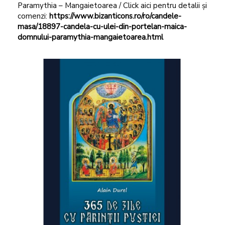
Paramythia – Mangaietoarea / Click aici pentru detalii și
comenzi:
https://www.bizanticons.ro/ro/candele-
masa/18897-candela-cu-ulei-din-portelan-maica-
domnului-paramythia-mangaietoarea.html