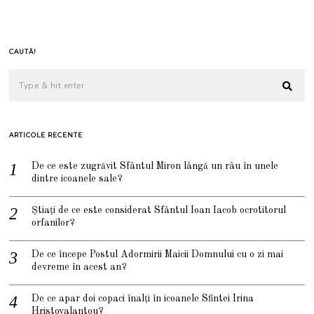
CAUTĂ!
ARTICOLE RECENTE
De ce este zugrăvit Sfântul Miron lângă un râu în unele
dintre icoanele sale?
Știați de ce este considerat Sfântul Ioan Iacob ocrotitorul
orfanilor?
De ce începe Postul Adormirii Maicii Domnului cu o zi mai
devreme în acest an?
De ce apar doi copaci înalți în icoanele Sfintei Irina
Hristovalantou?