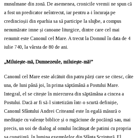
musulmane din zonă. De asemenea, cronicile vremii ne spun că
a fost un predicator neîntrecut, iar pentru a-i încuraja pe
credincioșii din eparhia sa să participe la slujbe, a compus
nenumărate imne și canoane liturgice, dintre care cel mai
renumit este Canonul cel Mare. A trecut la Domnul în data de 4
iulie 740, la vârsta de 80 de ani.
„Miluiește-mă, Dumnezeule, miluiește-mă!”
Canonul cel Mare este alcătuit din patru părți care se citesc, câte
una, de luni până joi, în prima săptămână a Postului Mare.
Integral, el se citește în miercurea din săptămâna a cincea a
Postului. Dacă ar fi să-l sintetizăm într-o scurtă definiție,
Canonul Sfântului Andrei Criteanul este în egală măsură o
meditație cu valențe biblice și o rugăciune de pocăință sau, mai
precis, un soi de dialog al omului încătușat de patimi cu propria
sa conștiință, în lumina exemplelor din Sfânta Scriptură. El