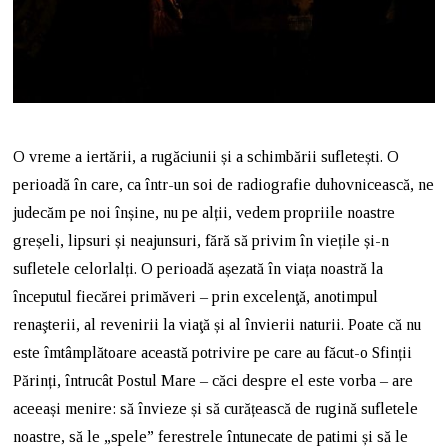
O vreme a iertării, a rugăciunii și a schimbării sufletești. O
perioadă în care, ca într-un soi de radiografie duhovnicească, ne
judecăm pe noi înșine, nu pe alții, vedem propriile noastre
greșeli, lipsuri și neajunsuri, fără să privim în viețile și-n
sufletele celorlalți. O perioadă așezată în viața noastră la
începutul fiecărei primăveri – prin excelenţă, anotimpul
renaşterii, al revenirii la viaţă și al învierii naturii. Poate că nu
este îmtâmplătoare această potrivire pe care au făcut-o Sfinții
Părinți, întrucât Postul Mare – căci despre el este vorba – are
aceeași menire: să învieze și să curățească de rugină sufletele
noastre, să le „spele” ferestrele întunecate de patimi și să le