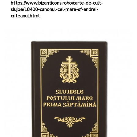
https://www.bizanticons.ro/ro/carte-de-cult-
slujbe/18400-canonul-cel-mare-sf-andrei-
criteanul.html