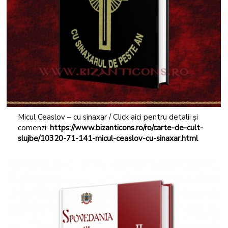
Micul Ceaslov – cu sinaxar / Click aici pentru detalii și
comenzi:
https://www.bizanticons.ro/ro/carte-de-cult-
slujbe/10320-71-141-micul-ceaslov-cu-sinaxar.html