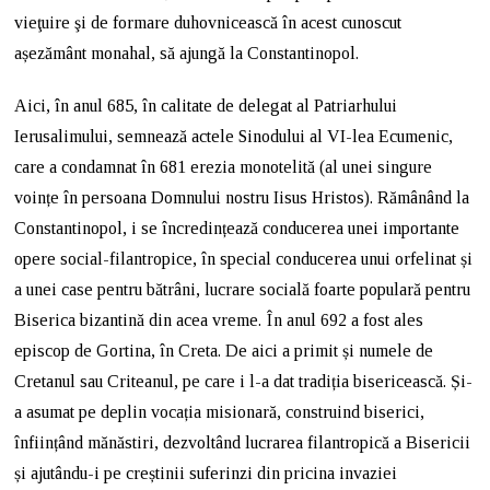
vieţuire şi de formare duhovnicească în acest cunoscut
așezământ monahal, să ajungă la Constantinopol.
Aici, în anul 685, în calitate de delegat al Patriarhului
Ierusalimului, semnează actele Sinodului al VI-lea Ecumenic,
care a condamnat în 681 erezia monotelită (al unei singure
voințe în persoana Domnului nostru Iisus Hristos). Rămânând la
Constantinopol, i se încredințează conducerea unei importante
opere social-filantropice, în special conducerea unui orfelinat și
a unei case pentru bătrâni, lucrare socială foarte populară pentru
Biserica bizantină din acea vreme. În anul 692 a fost ales
episcop de Gortina, în Creta. De aici a primit și numele de
Cretanul sau Criteanul, pe care i l-a dat tradiția bisericească. Și-
a asumat pe deplin vocația misionară, construind biserici,
înființând mănăstiri, dezvoltând lucrarea filantropică a Bisericii
și ajutându-i pe creștinii suferinzi din pricina invaziei