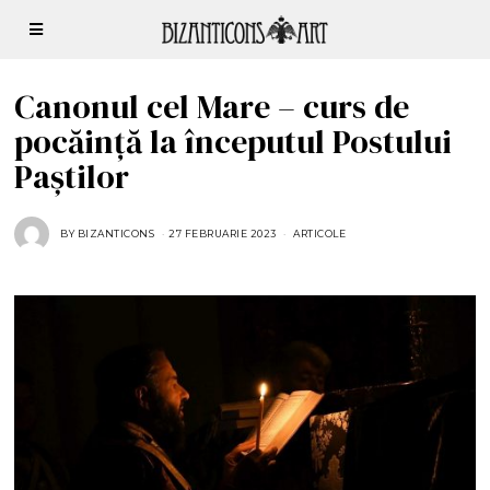
Canonul cel Mare – curs de
pocăință la începutul Postului
Paștilor
BY
BIZANTICONS
27 FEBRUARIE 2023
2
ARTICOLE
7
F
E
B
R
U
A
R
I
E
2
0
2
3