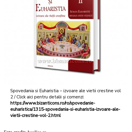
Spovedania si Euharistia – izvoare ale vietii crestine vol
2 / Click aici pentru detalii și comenzi:
https://www.bizanticons.ro/ro/spovedanie-
euharistica/1315-spovedania-si-euharistia-izvoare-ale-
vietii-crestine-vol-2.html