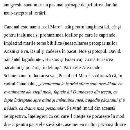
am greșit, suntem cu un pas mai aproape de primirea darului
mult-așteptat al iertării.
Canonul este numit „cel Mare“, atât pentru lungimea lui, cât şi
pentru înălţimea și profunzimea ideilor pe care le cuprinde,
împletind marile teme bibilice (neascultarea protopărinților
Adam şi Eva, Raiul şi căderea în păcat, Noe şi potopul, David,
pământul făgăduinţei, Hristos şi Biserica), cu mărturisirea
păcatului şi pocăinţa îndelungă. Părintele Alexander
Schmemann, în lucrarea sa, „Postul cel Mare” subliniază că, în
cadrul Canonului,
„evenimentele istoriei sfinte sunt dezvăluite ca
evenimente ale vieţii mele, faptele lui Dumnezeu din trecut, ca
fapte îndreptate spre mine şi mântuirea mea, tragedia păcatului şi a
trădării, ca drama mea personală”.
Privind imnul din această
perspectivă, înțelegem că cel care-l citește se pocăiește în mod
direct pentru păcatele săvârșite, asemenea multor păcătoși dintre