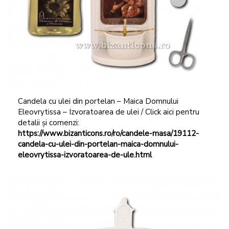
Candela cu ulei din portelan – Maica Domnului
Eleovrytissa – Izvoratoarea de ulei / Click aici pentru
detalii și comenzi:
https://www.bizanticons.ro/ro/candele-masa/19112-
candela-cu-ulei-din-portelan-maica-domnului-
eleovrytissa-izvoratoarea-de-ule.html