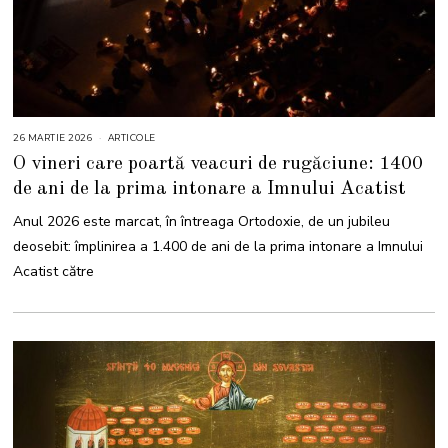
26 MARTIE 2026
2
ARTICOLE
6
O vineri care poartă veacuri de rugăciune: 1400
M
A
de ani de la prima intonare a Imnului Acatist
R
T
I
Anul 2026 este marcat, în întreaga Ortodoxie, de un jubileu
E
2
deosebit: împlinirea a 1.400 de ani de la prima intonare a Imnului
0
2
Acatist către
6