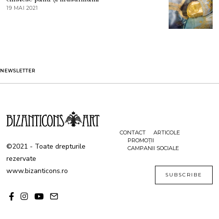
T
19 MAI 2021
1
2
9
0
M
2
A
1
I
2
0
2
1
NEWSLETTER
CONTACT
ARTICOLE
PROMOȚII
©2021 - Toate drepturile
CAMPANII SOCIALE
rezervate
www.bizanticons.ro
SUBSCRIBE