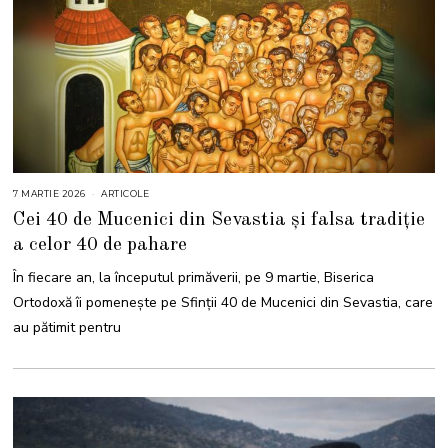
7 MARTIE 2026
7
ARTICOLE
M
Cei 40 de Mucenici din Sevastia și falsa tradiție
A
R
a celor 40 de pahare
T
I
E
În fiecare an, la începutul primăverii, pe 9 martie, Biserica
2
0
Ortodoxă îi pomenește pe Sfinții 40 de Mucenici din Sevastia, care
2
6
au pătimit pentru