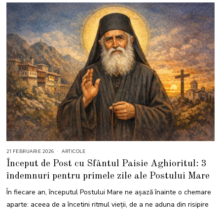
21 FEBRUARIE 2026
2
ARTICOLE
4
Început de Post cu Sfântul Paisie Aghioritul: 3
F
E
îndemnuri pentru primele zile ale Postului Mare
B
R
U
În fiecare an, începutul Postului Mare ne așază înainte o chemare
A
R
aparte: aceea de a încetini ritmul vieții, de a ne aduna din risipire
I
E
2