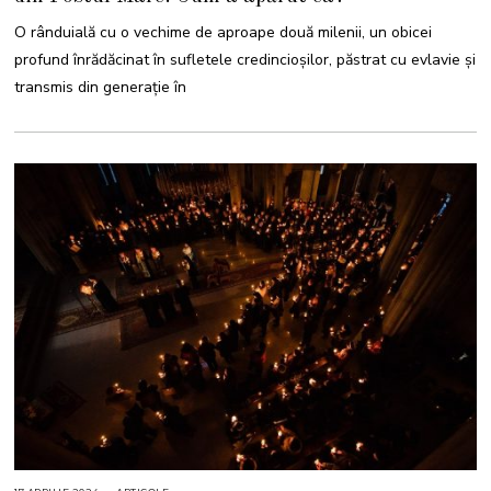
I
E
O rânduială cu o vechime de aproape două milenii, un obicei
2
0
profund înrădăcinat în sufletele credincioșilor, păstrat cu evlavie și
2
5
transmis din generație în