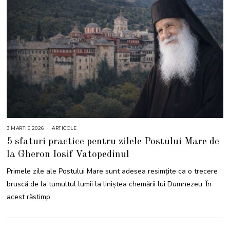
3 MARTIE 2026
3
ARTICOLE
M
5 sfaturi practice pentru zilele Postului Mare de
A
R
la Gheron Iosif Vatopedinul
T
I
E
Primele zile ale Postului Mare sunt adesea resimțite ca o trecere
2
0
bruscă de la tumultul lumii la liniștea chemării lui Dumnezeu. În
2
6
acest răstimp