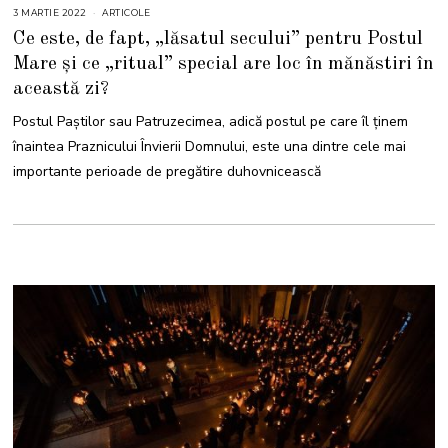
3 MARTIE 2022
1
ARTICOLE
6
Ce este, de fapt, „lăsatul secului” pentru Postul
F
E
Mare și ce „ritual” special are loc în mănăstiri în
B
R
această zi?
U
A
R
Postul Paştilor sau Patruzecimea, adică postul pe care îl ținem
I
E
înaintea Praznicului Învierii Domnului, este una dintre cele mai
2
0
importante perioade de pregătire duhovnicească
2
6