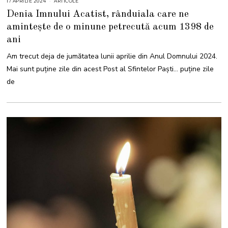
17 APRILIE 2024
1
ARTICOLE
7
Denia Imnului Acatist, rânduiala care ne
A
P
amintește de o minune petrecută acum 1398 de
R
I
ani
L
I
E
Am trecut deja de jumătatea lunii aprilie din Anul Domnului 2024.
2
0
Mai sunt puține zile din acest Post al Sfintelor Paști… puține zile
2
4
de