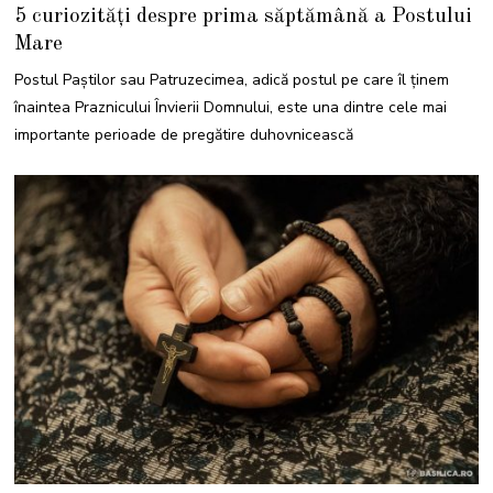
8
5 curiozități despre prima săptămână a Postului
F
E
Mare
B
R
U
Postul Paştilor sau Patruzecimea, adică postul pe care îl ținem
A
R
înaintea Praznicului Învierii Domnului, este una dintre cele mai
I
E
importante perioade de pregătire duhovnicească
2
0
2
5