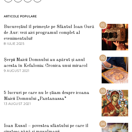
ARTICOLE POPULARE
01
Bucureștiul îl primește pe Sfântul Ioan Gură
de Aur: vezi aici programul complet al
evenimentului!
8 IULIE 2025
1
0
I
U
02
Șerpii Maicii Domnului au apărut și anul
L
acesta în Kefalonia: Cronica unui miracol
I
E
9 AUGUST 2021
2
2
7
0
M
2
A
5
R
03
5 lucruri pe care nu le știam despre icoana
T
I
Maicii Domnului „Pantanassa”
E
13 AUGUST 2021
1
2
3
0
A
2
U
2
G
04
Ioan Rusul – povestea sfântului pe care îl
U
S
cinstesc până și musulmanii