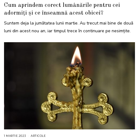
2
Cum aprindem corect lumânările pentru cei
M
A
adormiți și ce înseamnă acest obicei?
R
T
I
Suntem deja la jumătatea lunii martie. Au trecut mai bine de două
E
2
luni din acest nou an, iar timpul trece în continuare pe nesimțite.
0
2
2
1 MARTIE 2023
2
ARTICOLE