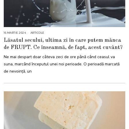
16 MARTIE 2024
1
ARTICOLE
6
Lăsatul secului, ultima zi în care putem mânca
M
A
de FRUPT. Ce înseamnă, de fapt, acest cuvânt?
R
T
I
Ne mai despart doar câteva zeci de ore până când ceasul va
E
2
suna, marcând începutul unei noi perioade. O perioadă marcată
0
2
de nevoință, un
4