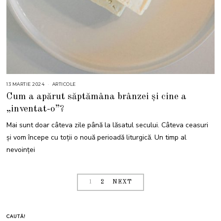
13 MARTIE 2024
ARTICOLE
Cum a apărut săptămâna brânzei și cine a
„inventat-o”?
Mai sunt doar câteva zile până la lăsatul secului. Câteva ceasuri
și vom începe cu toții o nouă perioadă liturgică. Un timp al
nevoinței
1
2
NEXT
CAUTĂ!