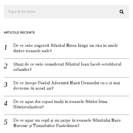
ARTICOLE RECENTE
De ce este zugrăvit Sfântul Miron lângă un râu în unele
dintre icoanele sale?
Știați de ce este considerat Sfântul Ioan Iacob ocrotitorul
orfanilor?
De ce începe Postul Adormirii Maicii Domnului cu o zi mai
devreme în acest an?
De ce apar doi copaci înalți în icoanele Sfintei Irina
Hristovalantou?
De ce apar un copil și un șarpe în icoanele Sfântului Mare
Mucenic și Tămăduitor Pantelimon?