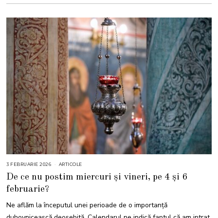
0
2
6
3 FEBRUARIE 2026
3
ARTICOLE
F
De ce nu postim miercuri și vineri, pe 4 și 6
E
B
februarie?
R
U
A
Ne aflăm la începutul unei perioade de o importanță
R
I
duhovnicească deosebită. Calendarul ne indică faptul că am intrat
E