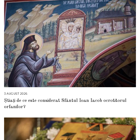
2
0
2
6
3 AUGUST 2026
3
A
Știați de ce este considerat Sfântul Ioan Iacob ocrotitorul
U
G
orfanilor?
U
S
T
2
0
2
6