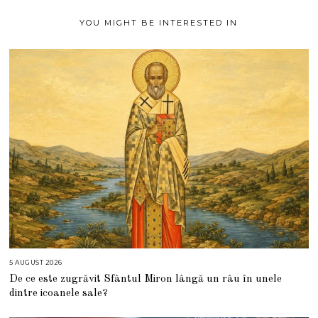
1
YOU MIGHT BE INTERESTED IN
5 AUGUST 2026
5
A
De ce este zugrăvit Sfântul Miron lângă un râu în unele
U
G
dintre icoanele sale?
U
S
T