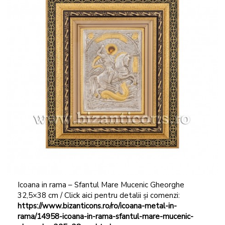
Icoana in rama – Sfantul Mare Mucenic Gheorghe
32,5×38 cm / Click aici pentru detalii și comenzi:
https://www.bizanticons.ro/ro/icoana-metal-in-
rama/14958-icoana-in-rama-sfantul-mare-mucenic-