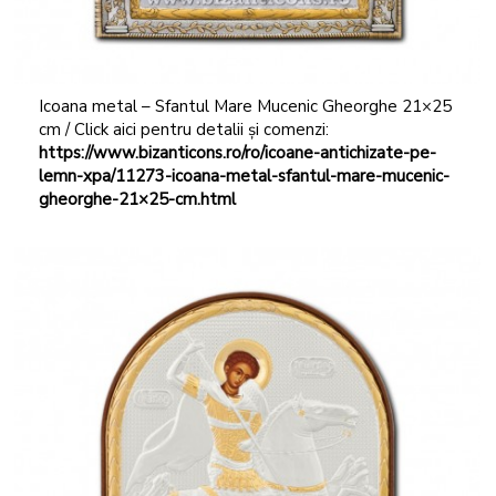
Icoana metal – Sfantul Mare Mucenic Gheorghe 21×25
cm / Click aici pentru detalii și comenzi:
https://www.bizanticons.ro/ro/icoane-antichizate-pe-
lemn-xpa/11273-icoana-metal-sfantul-mare-mucenic-
gheorghe-21×25-cm.html