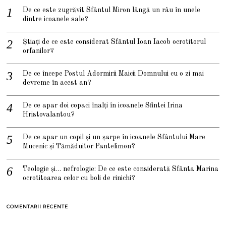
De ce este zugrăvit Sfântul Miron lângă un râu în unele
dintre icoanele sale?
Știați de ce este considerat Sfântul Ioan Iacob ocrotitorul
orfanilor?
De ce începe Postul Adormirii Maicii Domnului cu o zi mai
devreme în acest an?
De ce apar doi copaci înalți în icoanele Sfintei Irina
Hristovalantou?
De ce apar un copil și un șarpe în icoanele Sfântului Mare
Mucenic și Tămăduitor Pantelimon?
Teologie și… nefrologie: De ce este considerată Sfânta Marina
ocrotitoarea celor cu boli de rinichi?
COMENTARII RECENTE