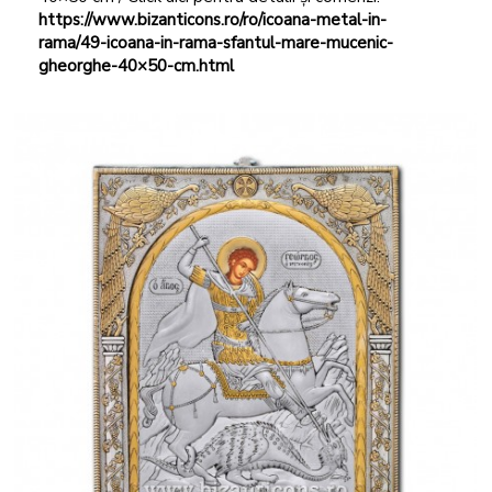
https://www.bizanticons.ro/ro/icoana-metal-in-
rama/49-icoana-in-rama-sfantul-mare-mucenic-
gheorghe-40×50-cm.html