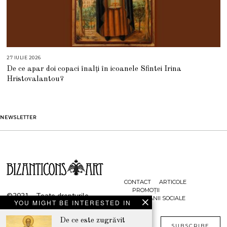
27 IULIE 2026
2
7
De ce apar doi copaci înalți în icoanele Sfintei Irina
I
U
Hristovalantou?
L
I
E
2
0
2
NEWSLETTER
6
CONTACT
ARTICOLE
PROMOȚII
©2021 - Toate drepturile
CAMPANII SOCIALE
YOU MIGHT BE INTERESTED IN
rezervate
De ce este zugrăvit
www.bizanticons.ro
SUBSCRIBE