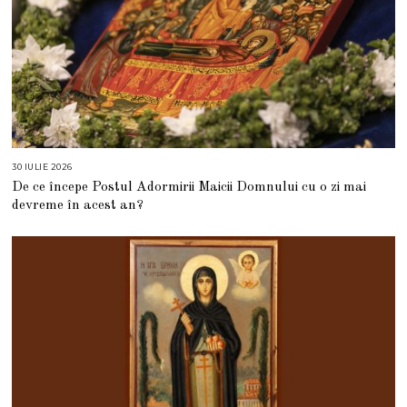
30 IULIE 2026
3
0
De ce începe Postul Adormirii Maicii Domnului cu o zi mai
I
U
devreme în acest an?
L
I
E
2
0
2
6