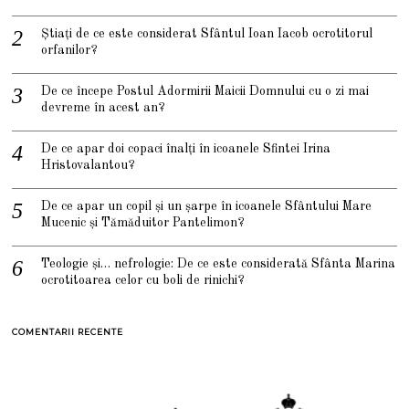
Știați de ce este considerat Sfântul Ioan Iacob ocrotitorul
orfanilor?
De ce începe Postul Adormirii Maicii Domnului cu o zi mai
devreme în acest an?
De ce apar doi copaci înalți în icoanele Sfintei Irina
Hristovalantou?
De ce apar un copil și un șarpe în icoanele Sfântului Mare
Mucenic și Tămăduitor Pantelimon?
Teologie și… nefrologie: De ce este considerată Sfânta Marina
ocrotitoarea celor cu boli de rinichi?
COMENTARII RECENTE