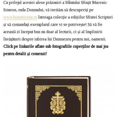
Cu prilejul acestei alese prăznuiri a Sfântului Sfințit Mucenic
Simeon, ruda Domnului, vă invităm să descoperiți pe
www.bizanticons.ro
întreaga colecție a edițiilor Sfintei Scripturi
și să comandați exemplarul care vi se potrivește! Să vă fie
această zi început bun nu doar al lecturii, ci și al împlinirii
învățăturii despre iubirea lui Dumnezeu pentru noi, oamenii.
Click pe linkurile aflate sub fotografiile coperților de mai jos
pentru detalii și comenzi!