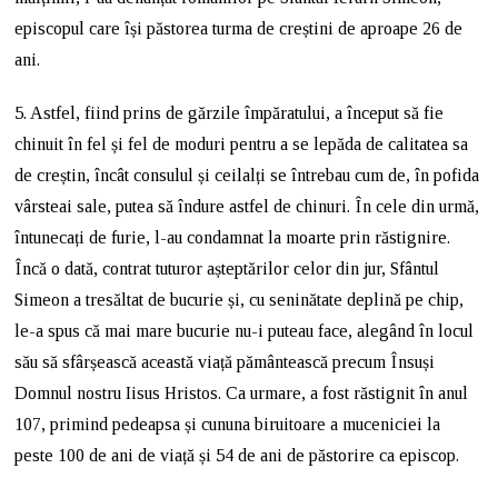
episcopul care își păstorea turma de creștini de aproape 26 de
ani.
5. Astfel, fiind prins de gărzile împăratului, a început să fie
chinuit în fel și fel de moduri pentru a se lepăda de calitatea sa
de creștin, încât consulul și ceilalți se întrebau cum de, în pofida
vârsteai sale, putea să îndure astfel de chinuri. În cele din urmă,
întunecați de furie, l-au condamnat la moarte prin răstignire.
Încă o dată, contrat tuturor așteptărilor celor din jur, Sfântul
Simeon a tresăltat de bucurie și, cu seninătate deplină pe chip,
le-a spus că mai mare bucurie nu-i puteau face, alegând în locul
său să sfârșească această viață pământească precum Însuși
Domnul nostru Iisus Hristos. Ca urmare, a fost răstignit în anul
107, primind pedeapsa și cununa biruitoare a muceniciei la
peste 100 de ani de viață și 54 de ani de păstorire ca episcop.