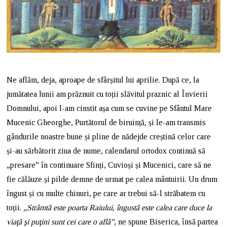
Ne aflăm, deja, aproape de sfârșitul lui aprilie. După ce, la
jumătatea lunii am prăznuit cu toții slăvitul praznic al Învierii
Domnului, apoi l-am cinstit așa cum se cuvine pe Sfântul Mare
Mucenic Gheorghe, Purtătorul de biruință, și le-am transmis
gândurile noastre bune și pline de nădejde creștină celor care
și-au sărbătorit ziua de nume, calendarul ortodox continuă să
„presare” în continuare Sfinți, Cuvioși și Mucenici, care să ne
fie călăuze și pilde demne de urmat pe calea mântuirii. Un drum
îngust și cu multe chinuri, pe care ar trebui să-l străbatem cu
toții.
„Strâmtă este poarta Raiului, îngustă este calea care duce la
viaţă şi puţini sunt cei care o află”
, ne spune Biserica, însă partea