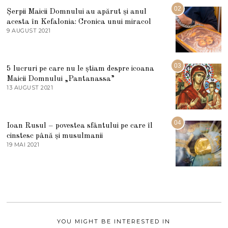
U
02
Șerpii Maicii Domnului au apărut și anul
L
acesta în Kefalonia: Cronica unui miracol
I
E
9 AUGUST 2021
2
2
7
0
M
2
A
5
R
03
5 lucruri pe care nu le știam despre icoana
T
I
Maicii Domnului „Pantanassa”
E
13 AUGUST 2021
1
2
3
0
A
2
U
2
G
04
Ioan Rusul – povestea sfântului pe care îl
U
S
cinstesc până și musulmanii
T
19 MAI 2021
1
2
9
0
M
2
A
1
I
2
0
2
1
YOU MIGHT BE INTERESTED IN