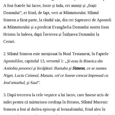
A fost fratele lui Iacov, Iosie și Iuda, cei numiți și „frații
Domnului”, ei fiind, de fapt, veri ai Mântuitorului. Sfântul
Simeon a făcut parte, la rândul său, din cei Șaptezeci de Apostoli
ai Mântuitorului și a predicat Evanghelia Domnului nostru Iisus
Hristos în ludeea, după Învierea și Înălțarea Domnului la
Ceruri.
2. Sfântul Simeon este menționat în Noul Testament, în Faptele
Apostolilor, capitolul 13, versetul 1:
„Şi erau în Biserica din
Antiohia prooroci şi învăţători: Barnaba şi
Simeon
, ce se numea
Niger, Luciu Cirineul, Manain, cel ce fusese crescut împreună cu
Irod tetrarhul, şi Saul”.
3. După trecerea la cele veşnice a lui Iacov, care fusese ucis de
iudei pentru că mărturisea credinţa în Hristos, Sfântul Mucenic
Simeon a fost al doilea episcop al Ierusalimului, fiind ales în