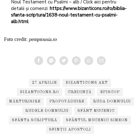
Noul Testament cu Psalmi – alb / Click aici pentru
detalii și comenzi:
https://www.bizanticons.ro/ro/biblia-
sfanta-scriptura/1638-noul-testament-cu-psalmi-
alb.html
Foto credit:
pemptousia.ro
27 APRILIE
BIZANTICONS ART
BIZANTICONS.RO
CREDINȚĂ
EPISCOP
MĂRTURISIRE
PROPOVĂDUIRE
RUDA DOMNULUI
RUDELE DOMNULUI
SFÂNT MUCENIC
SFÂNTA SCRIPTURĂ
SFÂNTUL MUCENIC SIMEON
SFINȚII APOSTOLI