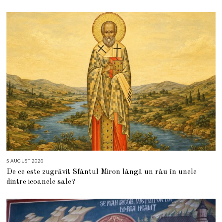
5 AUGUST 2026
5
A
De ce este zugrăvit Sfântul Miron lângă un râu în unele
U
G
dintre icoanele sale?
U
S
T
2
0
2
6