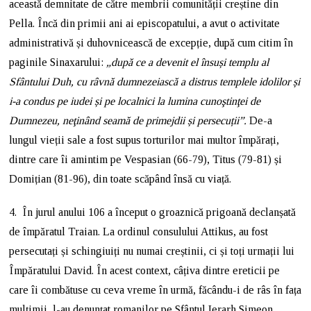
această demnitate de către membrii comunității creștine din
Pella. Încă din primii ani ai episcopatului, a avut o activitate
administrativă și duhovnicească de excepție, după cum citim în
paginile Sinaxarului:
„d
upă ce a devenit el însuși templu al
Sfântului Duh, cu râvnă dumnezeiască a distrus templele idolilor și
i-a condus pe iudei și pe localnici la lumina cunoştinţei de
Dumnezeu, neţinând seamă de primejdii și persecuții”.
De-a
lungul vieții sale a fost supus torturilor mai multor împărați,
dintre care îi amintim pe Vespasian (66-79), Titus (79-81) și
Domițian (81-96), din toate scăpând însă cu viață.
4. În jurul anului 106 a început o groaznică prigoană declanșată
de împăratul Traian. La ordinul consulului Attikus, au fost
persecutați și schingiuiți nu numai creștinii, ci și toți urmații lui
Împăratului David. În acest context, câțiva dintre ereticii pe
care îi combătuse cu ceva vreme în urmă, făcându-i de râs în fața
mulțimii, l-au denunțat romanilor pe Sfântul Ierarh Simeon,