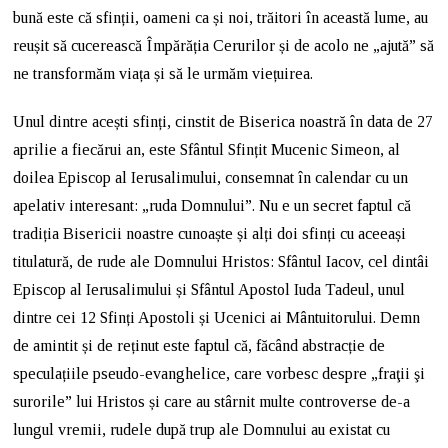
bună este că sfinții, oameni ca și noi, trăitori în această lume, au
reușit să cucerească Împărăția Cerurilor și de acolo ne „ajută” să
ne transformăm viața și să le urmăm viețuirea.
Unul dintre acești sfinți, cinstit de Biserica noastră în data de 27
aprilie a fiecărui an, este Sfântul Sfințit Mucenic Simeon, al
doilea Episcop al Ierusalimului, consemnat în calendar cu un
apelativ interesant: „ruda Domnului”. Nu e un secret faptul că
tradiția Bisericii noastre cunoaște și alți doi sfinți cu aceeași
titulatură, de rude ale Domnului Hristos: Sfântul Iacov, cel dintâi
Episcop al Ierusalimului și Sfântul Apostol Iuda Tadeul, unul
dintre cei 12 Sfinți Apostoli și Ucenici ai Mântuitorului. Demn
de amintit și de reținut este faptul că, făcând abstracție de
speculațiile pseudo-evanghelice, care vorbesc despre „fraţii şi
surorile” lui Hristos și care au stârnit multe controverse de-a
lungul vremii, rudele după trup ale Domnului au existat cu