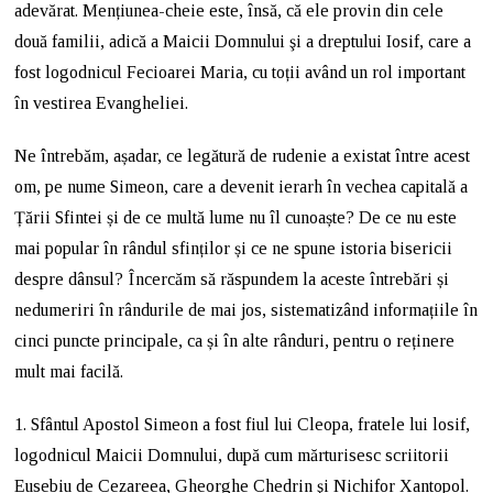
adevărat. Mențiunea-cheie este, însă, că ele provin din cele
două familii, adică a Maicii Domnului şi a dreptului Iosif, care a
fost logodnicul Fecioarei Maria, cu toții având un rol important
în vestirea Evangheliei.
Ne întrebăm, așadar, ce legătură de rudenie a existat între acest
om, pe nume Simeon, care a devenit ierarh în vechea capitală a
Țării Sfintei și de ce multă lume nu îl cunoaște? De ce nu este
mai popular în rândul sfinților și ce ne spune istoria bisericii
despre dânsul? Încercăm să răspundem la aceste întrebări și
nedumeriri în rândurile de mai jos, sistematizând informațiile în
cinci puncte principale, ca și în alte rânduri, pentru o reținere
mult mai facilă.
1. Sfântul Apostol Simeon a fost fiul lui Cleopa, fratele lui losif,
logodnicul Maicii Domnului, după cum mărturisesc scriitorii
Eusebiu de Cezareea, Gheorghe Chedrin şi Nichifor Xantopol.