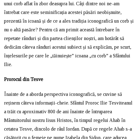
unui corb aflat în zbor deasupra lui. Câți dintre noi ne-am
întrebat care este seminificația acestei păsări neobișnuite,
prezentă în icoană și de ce a ales tradiția iconografică un corb și
nu o altă pasăre? Pentru că am primit această întrebare în
repetate rânduri și din partea clienților noștri, am hotărât să
dedicăm câteva rânduri acestui subiect și să explicăm, pe scurt,
înțelesurile pe care le „tăinuiește” icoana „cu corb” a Sfântului
Ilie.
Prorocul din Tesve
Înainte de a aborda perspectiva iconografică, se cuvine să
reținem câteva informații-cheie. Sfântul Proroc Ilie Tesviteanul
a trăit cu aproximativ 800 de ani înainte de întruparea
Mântuitorului nostru Iisus Hristos, în timpul regelui Ahab în
cetatea Tesve, dincolo de râul Iordan. După ce regele Ahab s-a
căsătorit cu o femeie pe nume Izabela din Sidon, care aducea