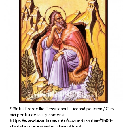
Sfântul Proroc Ilie Tesviteanul – icoană pe lemn / Click
aici pentru detalii și comenzi:
https://www.bizanticons.ro/ro/icoane-bizantine/1500-
sfantul-prooroc-ilie-tesviteanul.html