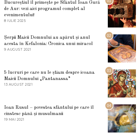
01
Bucureștiul îl primește pe Sfântul Ioan Gură
de Aur: vezi aici programul complet al
evenimentului!
8 IULIE 2025
1
0
I
U
02
Șerpii Maicii Domnului au apărut și anul
L
acesta în Kefalonia: Cronica unui miracol
I
E
9 AUGUST 2021
2
2
7
0
M
2
A
5
R
03
5 lucruri pe care nu le știam despre icoana
T
I
Maicii Domnului „Pantanassa”
E
13 AUGUST 2021
1
2
3
0
A
2
U
2
G
04
Ioan Rusul – povestea sfântului pe care îl
U
S
cinstesc până și musulmanii
T
19 MAI 2021
1
2
9
0
M
2
A
1
I