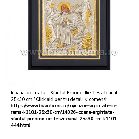
Icoana argintata – Sfantul Prooroc Ilie Tesviteanul
25×30 cm / Click aici pentru detalii și comenzi:
https://www.bizanticons.ro/ro/icoane-argintate-in-
rama-k1101-25×30-cm/14926-icoana-argintata-
sfantul-prooroc-ilie-tesviteanul-25×30-cm-k1101-
444.html