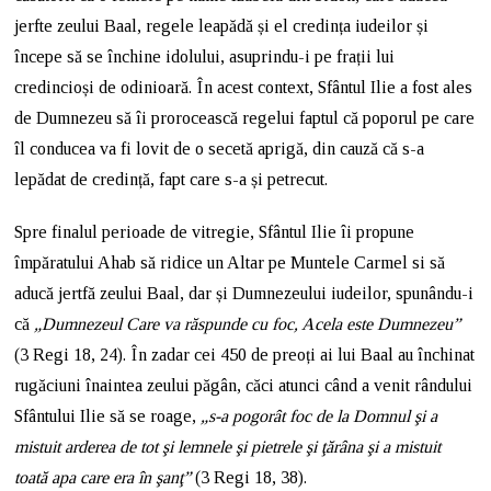
jerfte zeului Baal, regele leapădă și el credința iudeilor și
începe să se închine idolului, asuprindu-i pe frații lui
credincioși de odinioară. În acest context, Sfântul Ilie a fost ales
de Dumnezeu să îi prorocească regelui faptul că poporul pe care
îl conducea va fi lovit de o secetă aprigă, din cauză că s-a
lepădat de credință, fapt care s-a și petrecut.
Spre finalul perioade de vitregie, Sfântul Ilie îi propune
împăratului Ahab să ridice un Altar pe Muntele Carmel si să
aducă jertfă zeului Baal, dar și Dumnezeului iudeilor, spunându-i
că
„Dumnezeul Care va răspunde cu foc, Acela este Dumnezeu”
(3 Regi 18, 24). În zadar cei 450 de preoți ai lui Baal au închinat
rugăciuni înaintea zeului păgân, căci atunci când a venit rândului
Sfântului Ilie să se roage,
„s-a pogorât foc de la Domnul şi a
mistuit arderea de tot şi lemnele şi pietrele şi ţărâna şi a mistuit
toată apa care era în şanţ”
(3 Regi 18, 38).