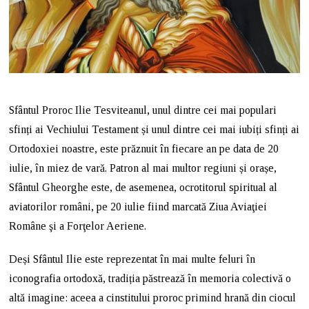
Sfântul Proroc Ilie Tesviteanul, unul dintre cei mai populari
sfinți ai Vechiului Testament și unul dintre cei mai iubiți sfinți ai
Ortodoxiei noastre, este prăznuit în fiecare an pe data de 20
iulie, în miez de vară. Patron al mai multor regiuni și orașe,
Sfântul Gheorghe este, de asemenea, ocrotitorul spiritual al
aviatorilor români, pe 20 iulie fiind marcată Ziua Aviaţiei
Române şi a Forţelor Aeriene.
Deși Sfântul Ilie este reprezentat în mai multe feluri în
iconografia ortodoxă, tradiția păstrează în memoria colectivă o
altă imagine: aceea a cinstitului proroc primind hrană din ciocul