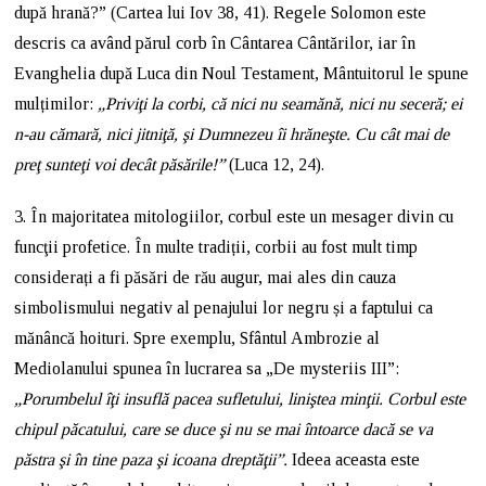
după hrană?” (Cartea lui Iov 38, 41). Regele Solomon este
descris ca având părul corb în Cântarea Cântărilor, iar în
Evanghelia după Luca din Noul Testament, Mântuitorul le spune
mulțimilor:
„
Priviţi la corbi, că nici nu seamănă, nici nu seceră; ei
n-au cămară, nici jitniţă, şi Dumnezeu îi hrăneşte. Cu cât mai de
preţ sunteţi voi decât păsările!”
(Luca 12, 24).
3. În majoritatea mitologiilor, corbul este un mesager divin cu
funcţii profetice. În multe tradiții, corbii au fost mult timp
considerați a fi păsări de rău augur, mai ales din cauza
simbolismului negativ al penajului lor negru și a faptului ca
mănâncă hoituri. Spre exemplu, Sfântul Ambrozie al
Mediolanului spunea în lucrarea sa „De mysteriis III”:
„Porumbelul îţi insuflă pacea sufletului, liniştea minţii. Corbul este
chipul păcatului, care se duce şi nu se mai întoarce dacă se va
păstra şi în tine paza şi icoana dreptăţii”.
Ideea aceasta este