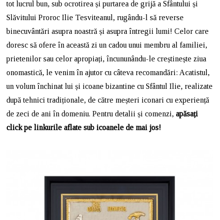
tot lucrul bun, sub ocrotirea și purtarea de grijă a Sfântului și
Slăvitului Proroc Ilie Tesviteanul, rugându-l să reverse
binecuvântări asupra noastră și asupra întregii lumi! Celor care
doresc să ofere în această zi un cadou unui membru al familiei,
prietenilor sau celor apropiați, încununându-le creștinește ziua
onomastică, le venim în ajutor cu câteva recomandări: Acatistul,
un volum închinat lui și icoane bizantine cu Sfântul Ilie, realizate
după tehnici tradiționale, de către meșteri iconari cu experiență
de zeci de ani în domeniu. Pentru detalii și comenzi,
apăsați
click pe linkurile aflate sub icoanele de mai jos!