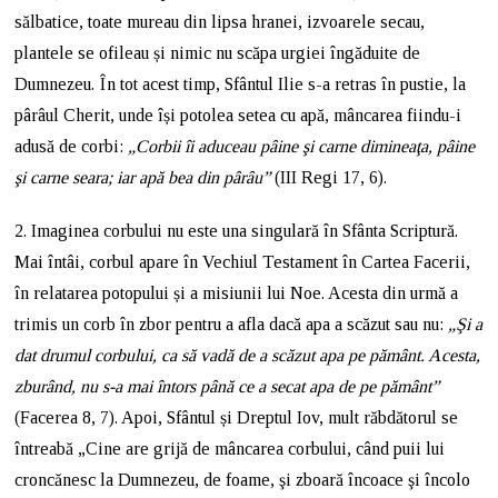
sălbatice, toate mureau din lipsa hranei, izvoarele secau,
plantele se ofileau și nimic nu scăpa urgiei îngăduite de
Dumnezeu. În tot acest timp, Sfântul Ilie s-a retras în pustie, la
pârâul Cherit, unde își potolea setea cu apă, mâncarea fiindu-i
adusă de corbi:
„Corbii îi aduceau pâine şi carne dimineaţa, pâine
şi carne seara; iar apă bea din pârâu”
(III Regi 17, 6).
2. Imaginea corbului nu este una singulară în Sfânta Scriptură.
Mai întâi, corbul apare în Vechiul Testament în Cartea Facerii,
în relatarea potopului și a misiunii lui Noe. Acesta din urmă a
trimis un corb în zbor pentru a afla dacă apa a scăzut sau nu:
„
Şi a
dat drumul corbului, ca să vadă de a scăzut apa pe pământ. Acesta,
zburând, nu s-a mai întors până ce a secat apa de pe pământ”
(Facerea 8, 7). Apoi, Sfântul și Dreptul Iov, mult răbdătorul se
întreabă „Cine are grijă de mâncarea corbului, când puii lui
croncănesc la Dumnezeu, de foame, şi zboară încoace şi încolo