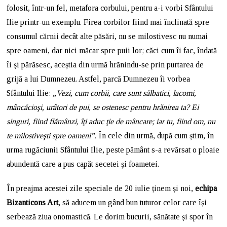
folosit, într-un fel, metafora corbului, pentru a-i vorbi Sfântului
Ilie printr-un exemplu. Firea corbilor fiind mai înclinată spre
consumul cărnii decât alte păsări, nu se milostivesc nu numai
spre oameni, dar nici măcar spre puii lor; căci cum îi fac, îndată
îi și părăsesc, aceștia din urmă hrănindu-se prin purtarea de
grijă a lui Dumnezeu. Astfel, parcă Dumnezeu îi vorbea
Sfântului Ilie:
„Vezi, cum corbii, care sunt sălbatici, lacomi,
mâncăcioşi, urâtori de pui, se ostenesc pentru hrănirea ta? Ei
singuri, fiind flămânzi, îţi aduc ţie de mâncare; iar tu, fiind om, nu
te milostiveşti spre oameni”.
În cele din urmă, după cum știm, în
urma rugăciunii Sfântului Ilie, peste pământ s-a revărsat o ploaie
abundentă care a pus capăt secetei şi foametei.
În preajma acestei zile speciale de 20 iulie ținem și noi,
echipa
Bizanticons Art
, să aducem un gând bun tuturor celor care își
serbează ziua onomastică. Le dorim bucurii, sănătate și spor în