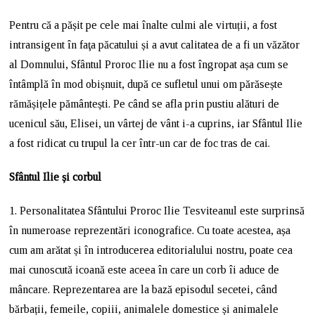
Pentru că a pășit pe cele mai înalte culmi ale virtuții, a fost
intransigent în faţa păcatului și a avut calitatea de a fi un văzător
al Domnului, Sfântul Proroc Ilie nu a fost îngropat așa cum se
întâmplă în mod obișnuit, după ce sufletul unui om părăsește
rămășițele pământești. Pe când se afla prin pustiu alături de
ucenicul său, Elisei, un vârtej de vânt i-a cuprins, iar Sfântul Ilie
a fost ridicat cu trupul la cer într-un car de foc tras de cai.
Sfântul Ilie și corbul
1. Personalitatea Sfântului Proroc Ilie Tesviteanul este surprinsă
în numeroase reprezentări iconografice. Cu toate acestea, așa
cum am arătat și în introducerea editorialului nostru, poate cea
mai cunoscută icoană este aceea în care un corb îi aduce de
mâncare. Reprezentarea are la bază episodul secetei, când
bărbații, femeile, copiii, animalele domestice și animalele