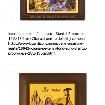
Icoana pe lemn – fond auriu – Sfantul Proroc Ilie
15,5×19,5cm / Click aici pentru detalii și comenzi:
https://www.bizanticons.ro/ro/icoane-bizantine-
aurite/16641-icoana-pe-lemn-fond-auriu-sfantul-
prooroc-ilie-155x195cm.html