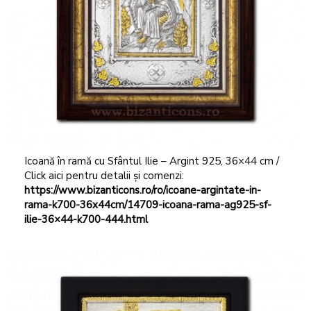
Icoană în ramă cu Sfântul Ilie – Argint 925, 36×44 cm /
Click aici pentru detalii și comenzi:
https://www.bizanticons.ro/ro/icoane-argintate-in-
rama-k700-36x44cm/14709-icoana-rama-ag925-sf-
ilie-36×44-k700-444.html