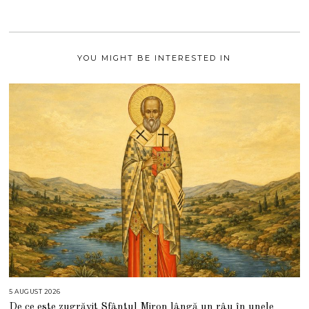
2
0
2
1
YOU MIGHT BE INTERESTED IN
5 AUGUST 2026
5
A
De ce este zugrăvit Sfântul Miron lângă un râu în unele
U