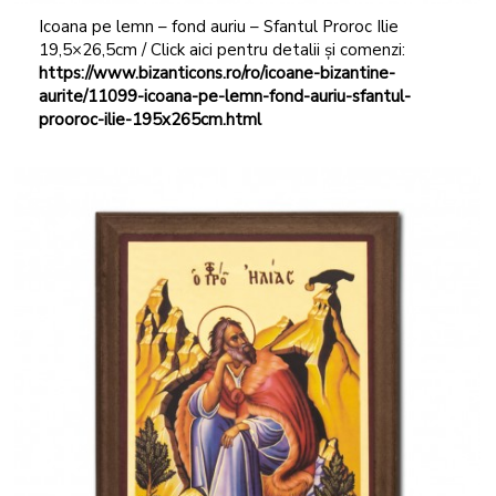
Icoana pe lemn – fond auriu – Sfantul Proroc Ilie
19,5×26,5cm / Click aici pentru detalii și comenzi:
https://www.bizanticons.ro/ro/icoane-bizantine-
aurite/11099-icoana-pe-lemn-fond-auriu-sfantul-
prooroc-ilie-195x265cm.html