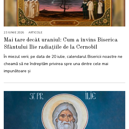
23 IUNIE 2026
2
ARTICOLE
3
Mai tare decât uraniul: Cum a învins Biserica
I
U
Sfântului Ilie radiațiile de la Cernobîl
N
I
E
În miezul verii, pe data de 20 iulie, calendarul Bisericii noastre ne
2
0
cheamă să ne îndreptăm privirea spre una dintre cele mai
2
6
impunătoare și