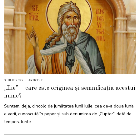
9 IULIE 2022
9
ARTICOLE
I
„Ilie” – care este originea și semnificația acestui
U
L
nume?
I
E
2
Suntem, deja, dincolo de jumătatea lunii iulie, cea de-a doua lună
0
2
a verii, cunoscută în popor și sub denumirea de „Cuptor”, dată de
2
temperaturile