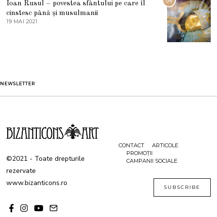
04
Ioan Rusul – povestea sfântului pe care îl
U
S
cinstesc până și musulmanii
T
19 MAI 2021
1
2
9
0
M
2
A
1
I
2
0
2
1
NEWSLETTER
CONTACT
ARTICOLE
PROMOȚII
©2021 - Toate drepturile
CAMPANII SOCIALE
rezervate
www.bizanticons.ro
SUBSCRIBE