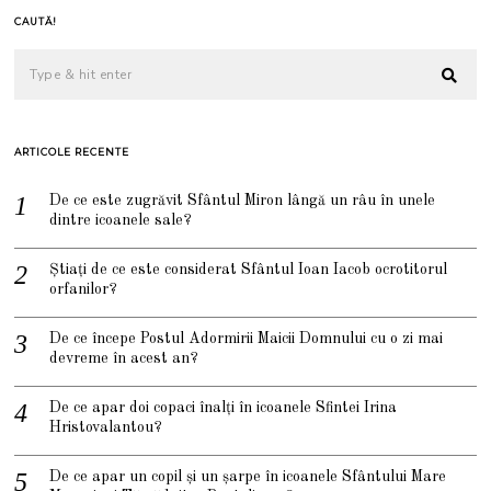
CAUTĂ!
ARTICOLE RECENTE
De ce este zugrăvit Sfântul Miron lângă un râu în unele
dintre icoanele sale?
Știați de ce este considerat Sfântul Ioan Iacob ocrotitorul
orfanilor?
De ce începe Postul Adormirii Maicii Domnului cu o zi mai
devreme în acest an?
De ce apar doi copaci înalți în icoanele Sfintei Irina
Hristovalantou?
De ce apar un copil și un șarpe în icoanele Sfântului Mare