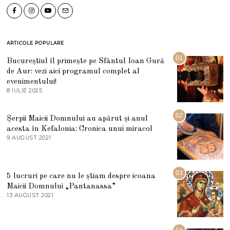
ARTICOLE POPULARE
01
Bucureștiul îl primește pe Sfântul Ioan Gură
de Aur: vezi aici programul complet al
evenimentului!
8 IULIE 2025
1
0
I
U
02
Șerpii Maicii Domnului au apărut și anul
L
acesta în Kefalonia: Cronica unui miracol
I
E
9 AUGUST 2021
2
2
7
0
M
2
A
5
R
03
5 lucruri pe care nu le știam despre icoana
T
I
Maicii Domnului „Pantanassa”
E
13 AUGUST 2021
1
2
3
0
A
2
U
2
G