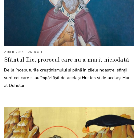
2 IULIE 2024
2
ARTICOLE
I
Sfântul Ilie, prorocul care nu a murit niciodată
U
L
I
De la începuturile creștinismului și până în zilele noastre, sfinții
E
2
sunt cei care s-au împărtășit de același Hristos și de același Har
0
2
al Duhului
4