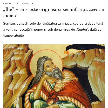
9 IULIE 2022
9
ARTICOLE
I
„Ilie” – care este originea și semnificația acestui
U
L
nume?
I
E
2
Suntem, deja, dincolo de jumătatea lunii iulie, cea de-a doua lună
0
2
a verii, cunoscută în popor și sub denumirea de „Cuptor”, dată de
2
temperaturile