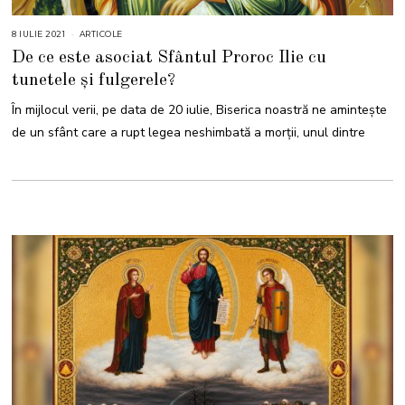
8 IULIE 2021
8
ARTICOLE
I
De ce este asociat Sfântul Proroc Ilie cu
U
L
tunetele și fulgerele?
I
E
2
În mijlocul verii, pe data de 20 iulie, Biserica noastră ne amintește
0
2
de un sfânt care a rupt legea neshimbată a morţii, unul dintre
1