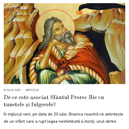
8 IULIE 2021
8
ARTICOLE
I
De ce este asociat Sfântul Proroc Ilie cu
U
L
tunetele și fulgerele?
I
E
2
În mijlocul verii, pe data de 20 iulie, Biserica noastră ne amintește
0
2
de un sfânt care a rupt legea neshimbată a morţii, unul dintre
1