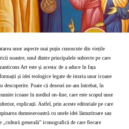
ntarea unor aspecte mai puțin cunoscute din viețile
ericii noastre, unul dintre principalele subiecte pe care
anticons Art este și acesta: de a aduce în fața
ormații și idei teologice legate de istoria unor icoane
au descoperite. Poate că deseori ne-am întrebat, în
numite icoane în mediul on-line, care este scopul unor
terior, explicații. Astfel, prin aceste editoriale pe care
mpinarea dumneavoastră cu unele idei lămuritoare sau
de „cultură generală” iconografică de care fiecare