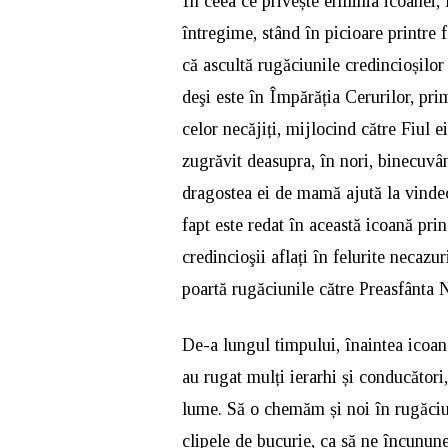
În ceea ce privește erminia icoanei,
întregime, stând în picioare printre f
că ascultă rugăciunile credincioșilo
deşi este în Împărăția Cerurilor, pri
celor necăjiți, mijlocind către Fiul e
zugrăvit deasupra, în nori, binecuvâ
dragostea ei de mamă ajută la vindeca
fapt este redat în această icoană pr
credincioşii aflați în felurite necazur
poartă rugăciunile către Preasfânta
De-a lungul timpului, înaintea icoan
au rugat mulți ierarhi și conducători
lume. Să o chemăm și noi în rugăciu
clipele de bucurie, ca să ne încunune