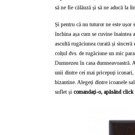
să ne fie călăuză și să ne aducă la li
Și pentru că nu tuturor ne este ușor
închina așa cum se cuvine înaintea a
ascultă rugăciunea curată și sinceră 
colțul dvs. de rugăciune un mic para
Dumnezeu în casa dumneavoastră. Am
unii dintre cei mai pricepuți iconari,
bizantine. Alegeți dintre icoanele sa
suflet și
comandați-o, apăsând click p