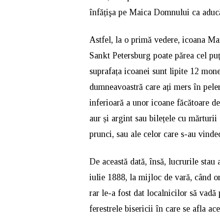
înfățişa pe Maica Domnului ca aducăt
Astfel, la o primă vedere, icoana Ma
Sankt Petersburg poate părea cel pu
suprafața icoanei sunt lipite 12 mon
dumneavoastră care ați mers în peler
inferioară a unor icoane făcătoare de
aur și argint sau bilețele cu mărturii
prunci, sau ale celor care s-au vind
De această dată, însă, lucrurile stau 
iulie 1888, la mijloc de vară, când 
rar le-a fost dat localnicilor să vad
ferestrele bisericii în care se afla a