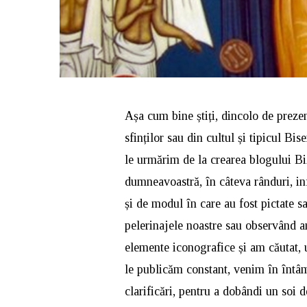
Așa cum bine știți, dincolo de preze
sfinților sau din cultul și tipicul Bis
le urmărim de la crearea blogului Biz
dumneavoastră, în câteva rânduri, inf
și de modul în care au fost pictate s
pelerinajele noastre sau observând a
elemente iconografice și am căutat, ul
le publicăm constant, venim în întâ
clarificări, pentru a dobândi un soi 