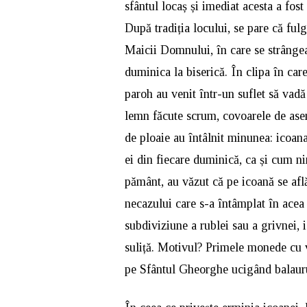
sfântul locaș și imediat acesta a fost 
După tradiția locului, se pare că ful
Maicii Domnului, în care se strângea
duminica la biserică. În clipa în care
paroh au venit într-un suflet să vadă
lemn făcute scrum, covoarele de aseme
de ploaie au întâlnit minunea: icoa
ei din fiecare duminică, ca și cum ni
pământ, au văzut că pe icoană se afl
necazului care s-a întâmplat în acea 
subdiviziune a rublei sau a grivnei,
suliță. Motivul? Primele monede cu v
pe Sfântul Gheorghe ucigând balaurul