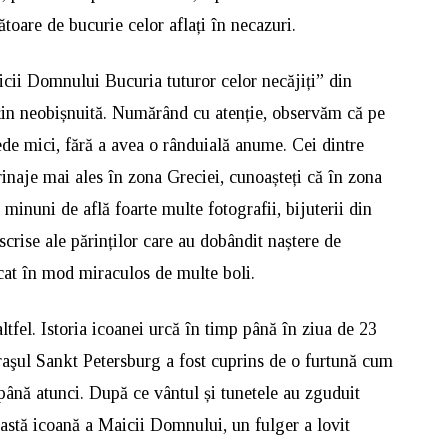
oare de bucurie celor aflați în necazuri.
icii Domnului Bucuria tuturor celor necăjiți” din
țin neobișnuită. Numărând cu atenție, observăm că pe
ede mici, fără a avea o rânduială anume. Cei dintre
inaje mai ales în zona Greciei, cunoașteți că în zona
 minuni de află foarte multe fotografii, bijuterii din
 scrise ale părinților care au dobândit naștere de
ecat în mod miraculos de multe boli.
altfel. Istoria icoanei urcă în timp până în ziua de 23
oraşul Sankt Petersburg a fost cuprins de o furtună cum
ă până atunci. După ce vântul și tunetele au zguduit
ceastă icoană a Maicii Domnului, un fulger a lovit