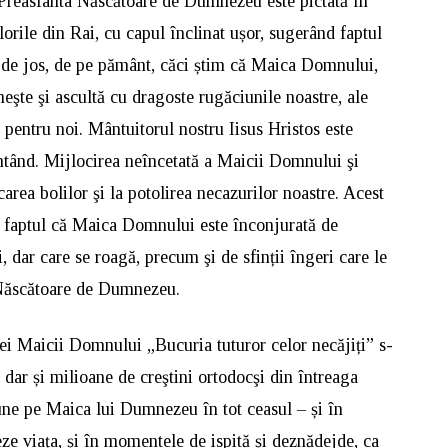
 Preasfânta Născătoare de Dumnezeu este pictată în
lorile din Rai, cu capul înclinat ușor, sugerând faptul
r de jos, de pe pământ, căci știm că Maica Domnului,
meşte şi ascultă cu dragoste rugăciunile noastre, ale
i pentru noi. Mântuitorul nostru Iisus Hristos este
ntând. Mijlocirea neîncetată a Maicii Domnului şi
rea bolilor şi la potolirea necazurilor noastre. Acest
in faptul că Maica Domnului este înconjurată de
i, dar care se roagă, precum şi de sfinții îngeri care le
 Născătoare de Dumnezeu.
ei Maicii Domnului „Bucuria tuturor celor necăjiți” s-
, dar și milioane de creştini ortodocşi din întreaga
ne pe Maica lui Dumnezeu în tot ceasul – și în
ze viața, și în momentele de ispită și deznădejde, ca