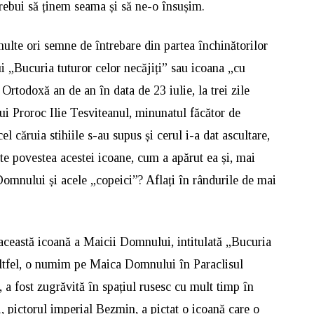
r trebui să ținem seama și să ne-o însușim.
multe ori semne de întrebare din partea închinătorilor
 „Bucuria tuturor celor necăjiți” sau icoana „cu
 Ortodoxă an de an în data de 23 iulie, la trei zile
ui Proroc Ilie Tesviteanul, minunatul făcător de
 căruia stihiile s-au supus și cerul i-a dat ascultare,
e povestea acestei icoane, cum a apărut ea și, mai
Domnului și acele „copeici”? Aflați în rândurile de mai
 această icoană a Maicii Domnului, intitulată „Bucuria
 altfel, o numim pe Maica Domnului în Paraclisul
, a fost zugrăvită în spațiul rusesc cu mult timp în
 pictorul imperial Bezmin, a pictat o icoană care o