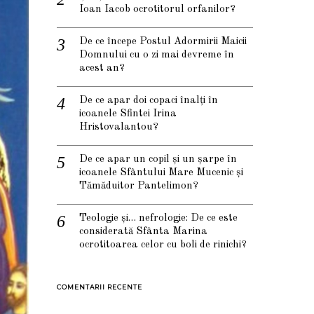
Ioan Iacob ocrotitorul orfanilor?
De ce începe Postul Adormirii Maicii
Domnului cu o zi mai devreme în
acest an?
De ce apar doi copaci înalți în
icoanele Sfintei Irina
Hristovalantou?
De ce apar un copil și un șarpe în
icoanele Sfântului Mare Mucenic și
Tămăduitor Pantelimon?
Teologie și… nefrologie: De ce este
considerată Sfânta Marina
ocrotitoarea celor cu boli de rinichi?
COMENTARII RECENTE