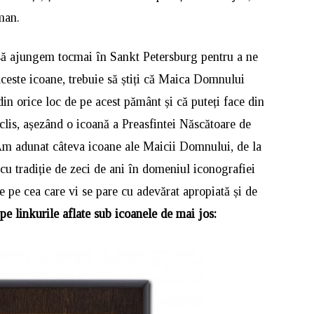
man.
 să ajungem tocmai în Sankt Petersburg pentru a ne
ceste icoane, trebuie să știți că Maica Domnului
din orice loc de pe acest pământ și că puteți face din
clis, așezând o icoană a Preasfintei Născătoare de
 adunat câteva icoane ale Maicii Domnului, de la
 cu tradiție de zeci de ani în domeniul iconografiei
le pe cea care vi se pare cu adevărat apropiată și de
e linkurile aflate sub icoanele de mai jos: