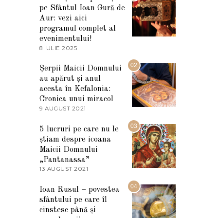
pe Sfântul Ioan Gură de
Aur: vezi aici
programul complet al
evenimentului!
8 IULIE 2025
1
0
I
02
Șerpii Maicii Domnului
U
au apărut și anul
L
I
acesta în Kefalonia:
E
Cronica unui miracol
2
9 AUGUST 2021
2
0
7
2
M
03
5
5 lucruri pe care nu le
A
știam despre icoana
R
T
Maicii Domnului
I
„Pantanassa”
E
13 AUGUST 2021
1
2
3
0
A
04
2
Ioan Rusul – povestea
U
2
sfântului pe care îl
G
U
cinstesc până și
S