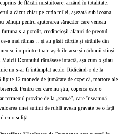
cuprins de flăcări mistuitoare, arzând în totalitate.
gerul a căzut chiar pe cutia milei, așezată sub icoana
u bănuții pentru ajutorarea săracilor care veneau
 furtuna s-a potolit, credincioșii alături de preotul
 ce-a mai rămas… și au găsit cărțile și strănile din
nea, iar printre toate așchiile arse și cărbunii stinși
na Maicii Domnului rămăsese intactă, așa cum o știau
mic nu s-ar fi întâmplat acolo. Ridicând-o de la
ă lipite 12 monede de jumătate de copeică, martore ale
biserică. Pentru cei care nu știu, copeica este o
 iar termenul provine de la „копьё”, care înseamnă
aloarea unei sutimi de rublă aveau gravate pe o față
 cu o suliță.