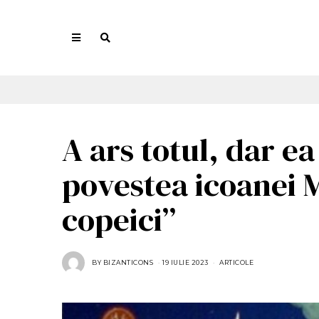
A ars totul, dar e
povestea icoanei 
copeici”
BY
BIZANTICONS
19 IULIE 2023
ARTICOLE