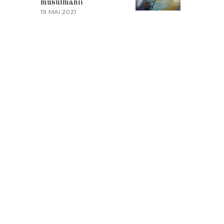
musulmanii
T
19 MAI 2021
1
2
9
0
M
2
A
1
I
2
0
2
1