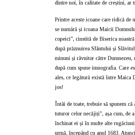
dintre noi, în calitate de creștini, a
Printre aceste icoane care ridică de 
se numără și icoana Maicii Domnului
copeici”, cinstită de Biserica noastră
după prăznuirea Sfântului și Slăvitul
minuni și râvnitor către Dumnezeu, cel
după cum spune imnografia. Care est
ales, ce legătură există între Maica 
jos!
Întâi de toate, trebuie să spunem că
tuturor celor necăjiți”, așa cum, de
închinat ei și în multe alte rugăciuni
urmă, începând cu anul 1683. Atunci,