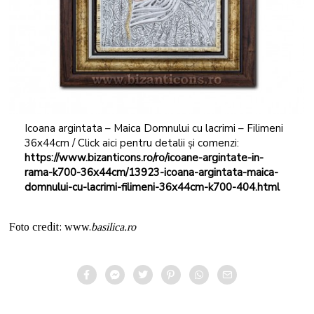
Icoana argintata – Maica Domnului cu lacrimi – Filimeni
36x44cm / Click aici pentru detalii și comenzi:
https://www.bizanticons.ro/ro/icoane-argintate-in-
rama-k700-36x44cm/13923-icoana-argintata-maica-
domnului-cu-lacrimi-filimeni-36x44cm-k700-404.html
Foto credit: www.
basilica.ro