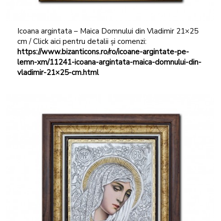
Icoana argintata – Maica Domnului din Vladimir 21×25
cm / Click aici pentru detalii și comenzi:
https://www.bizanticons.ro/ro/icoane-argintate-pe-
lemn-xm/11241-icoana-argintata-maica-domnului-din-
vladimir-21×25-cm.html