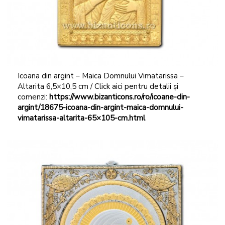
Icoana din argint – Maica Domnului Vimatarissa –
Altarita 6,5×10,5 cm / Click aici pentru detalii și
comenzi:
https://www.bizanticons.ro/ro/icoane-din-
argint/18675-icoana-din-argint-maica-domnului-
vimatarissa-altarita-65×105-cm.html