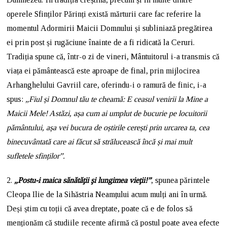
operele Sfinților Părinți există mărturii care fac referire la
momentul Adormirii Maicii Domnului și subliniază pregătirea
ei prin post și rugăciune înainte de a fi ridicată la Ceruri.
Tradiția spune că, într-o zi de vineri, Mântuitorul i-a transmis că
viața ei pământească este aproape de final, prin mijlocirea
Arhanghelului Gavriil care, oferindu-i o ramură de finic, i-a
spus:
„Fiul și Domnul tău te cheamă: E ceasul venirii la Mine a
Maicii Mele! Astăzi, așa cum ai umplut de bucurie pe locuitorii
pământului, așa vei bucura de oștirile cerești prin urcarea ta, cea
binecuvântată care ai făcut să strălucească încă și mai mult
sufletele sfinților”.
2.
„Postu-i maica sănătăţii şi lungimea vieţii!”
, spunea părintele
Cleopa Ilie de la Sihăstria Neamțului acum mulți ani în urmă.
Deși știm cu toții că avea dreptate, poate că e de folos să
menționăm că studiile recente afirmă că postul poate avea efecte