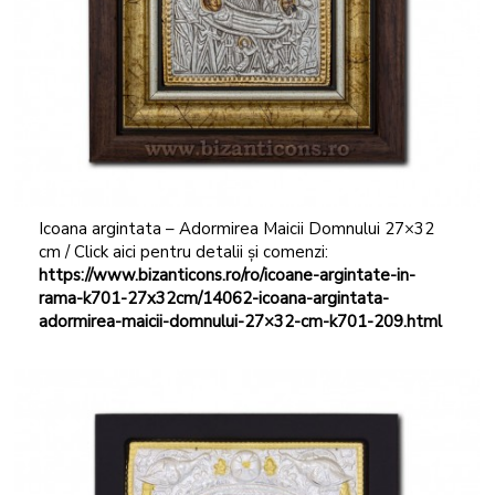
Icoana argintata – Adormirea Maicii Domnului 27×32
cm / Click aici pentru detalii și comenzi:
https://www.bizanticons.ro/ro/icoane-argintate-in-
rama-k701-27x32cm/14062-icoana-argintata-
adormirea-maicii-domnului-27×32-cm-k701-209.html