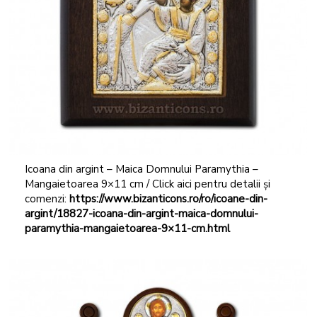
Icoana din argint – Maica Domnului Paramythia –
Mangaietoarea 9×11 cm / Click aici pentru detalii și
comenzi:
https://www.bizanticons.ro/ro/icoane-din-
argint/18827-icoana-din-argint-maica-domnului-
paramythia-mangaietoarea-9×11-cm.html