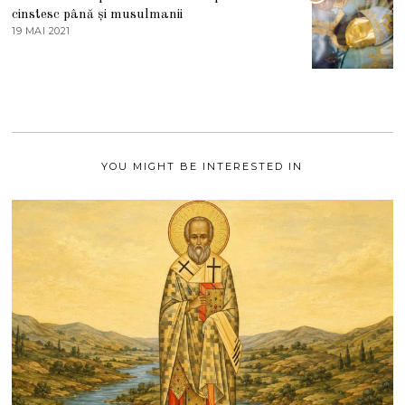
S
cinstesc până și musulmanii
T
19 MAI 2021
1
2
9
0
M
2
A
1
I
2
0
2
1
YOU MIGHT BE INTERESTED IN