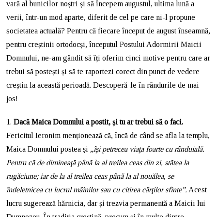
vară al bunicilor noștri și să începem augustul, ultima lună a
verii, într-un mod aparte, diferit de cel pe care ni-l propune
societatea actuală? Pentru că fiecare început de august înseamnă,
pentru creștinii ortodocși, începutul Postului Adormirii Maicii
Domnului, ne-am gândit să îți oferim cinci motive pentru care ar
trebui să postești și să te raportezi corect din punct de vedere
creștin la această perioadă. Descoperă-le în rândurile de mai
jos!
1.
Dacă Maica Domnului a postit, și tu ar trebui să o faci.
Fericitul Ieronim menționează că, încă de când se afla la templu,
Maica Domnului postea și
„îşi petrecea viaţa foarte cu rânduială.
Pentru că de dimineaţă până la al treilea ceas din zi, stătea la
rugăciune; iar de la al treilea ceas până la al nouălea, se
îndeletnicea cu lucrul mâinilor sau cu citirea cărţilor sfinte”.
Acest
lucru sugerează hărnicia, dar și trezvia permanentă a Maicii lui
Dumnezeu. În tradiția creștină, precum și în multe dintre