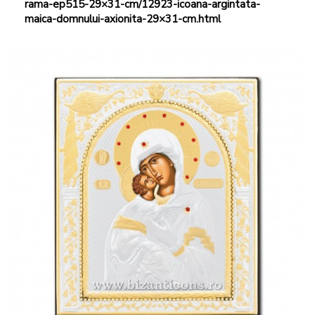
rama-ep515-29×31-cm/12923-icoana-argintata-
maica-domnului-axionita-29×31-cm.html