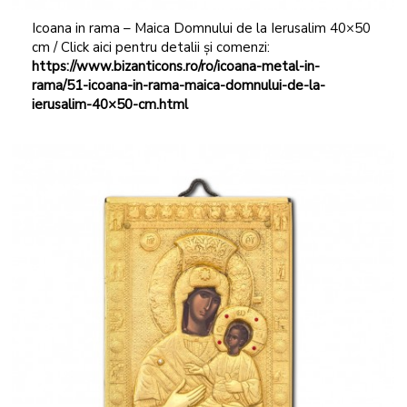
Icoana in rama – Maica Domnului de la Ierusalim 40×50
cm / Click aici pentru detalii și comenzi:
https://www.bizanticons.ro/ro/icoana-metal-in-
rama/51-icoana-in-rama-maica-domnului-de-la-
ierusalim-40×50-cm.html