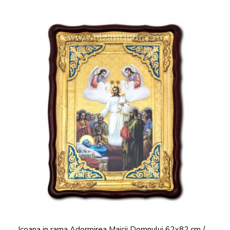
Icoana in rama Adormirea Maicii Domnului 62×82 cm /