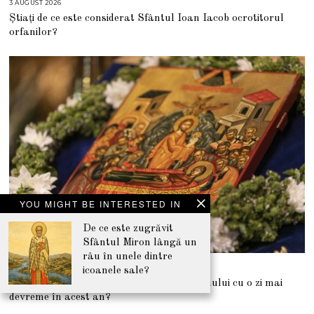
3 AUGUST 2026
3
A
Știați de ce este considerat Sfântul Ioan Iacob ocrotitorul
U
G
orfanilor?
U
S
T
2
0
2
6
YOU MIGHT BE INTERESTED IN
De ce este zugrăvit
Sfântul Miron lângă un
râu în unele dintre
30 IULIE 2026
3
icoanele sale?
0
De ce începe Postul Adormirii Maicii Domnului cu o zi mai
I
U
devreme în acest an?
L
I