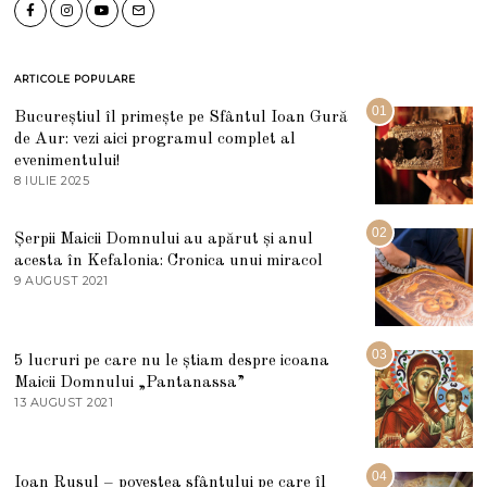
ARTICOLE POPULARE
01
Bucureștiul îl primește pe Sfântul Ioan Gură
de Aur: vezi aici programul complet al
evenimentului!
8 IULIE 2025
1
0
I
U
02
Șerpii Maicii Domnului au apărut și anul
L
acesta în Kefalonia: Cronica unui miracol
I
E
9 AUGUST 2021
2
2
7
0
M
2
A
5
R
03
5 lucruri pe care nu le știam despre icoana
T
I
Maicii Domnului „Pantanassa”
E
13 AUGUST 2021
1
2
3
0
A
2
U
2
G
04
Ioan Rusul – povestea sfântului pe care îl
U