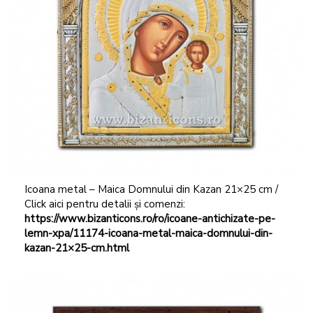
Icoana metal – Maica Domnului din Kazan 21×25 cm /
Click aici pentru detalii și comenzi:
https://www.bizanticons.ro/ro/icoane-antichizate-pe-
lemn-xpa/11174-icoana-metal-maica-domnului-din-
kazan-21×25-cm.html