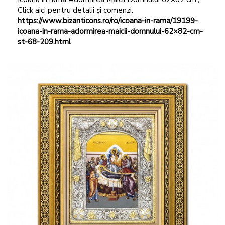
Click aici pentru detalii și comenzi:
https://www.bizanticons.ro/ro/icoana-in-rama/19199-
icoana-in-rama-adormirea-maicii-domnului-62×82-cm-
st-68-209.html