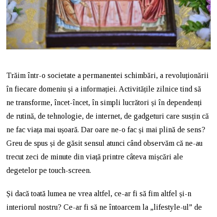
Trăim într-o societate a permanentei schimbări, a revoluționării
în fiecare domeniu și a informației. Activitățile zilnice tind să
ne transforme, încet-încet, în simpli lucrători și în dependenți
de rutină, de tehnologie, de internet, de gadgeturi care susțin că
ne fac viața mai ușoară. Dar oare ne-o fac și mai plină de sens?
Greu de spus și de găsit sensul atunci când observăm că ne-au
trecut zeci de minute din viață printre câteva mișcări ale
degetelor pe touch-screen.
Și dacă toată lumea ne vrea altfel, ce-ar fi să fim altfel și-n
interiorul nostru? Ce-ar fi să ne întoarcem la „lifestyle-ul” de