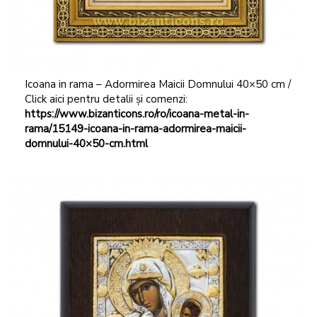
Icoana in rama – Adormirea Maicii Domnului 40×50 cm /
Click aici pentru detalii și comenzi:
https://www.bizanticons.ro/ro/icoana-metal-in-
rama/15149-icoana-in-rama-adormirea-maicii-
domnului-40×50-cm.html