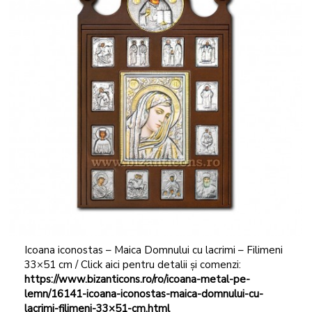
Icoana iconostas – Maica Domnului cu lacrimi – Filimeni
33×51 cm / Click aici pentru detalii și comenzi:
https://www.bizanticons.ro/ro/icoana-metal-pe-
lemn/16141-icoana-iconostas-maica-domnului-cu-
lacrimi-filimeni-33×51-cm.html