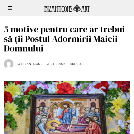
5 motive pentru care ar trebui
să ții Postul Adormirii Maicii
Domnului
BY
BIZANTICONS
31 IULIE 2023
3
ARTICOLE
1
I
U
L
I
E
2
0
2
3