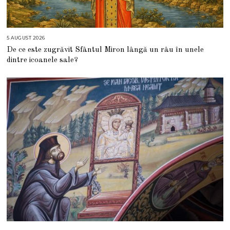
5 AUGUST 2026
5
A
De ce este zugrăvit Sfântul Miron lângă un râu în unele
U
G
dintre icoanele sale?
U
S
T
2
0
2
6