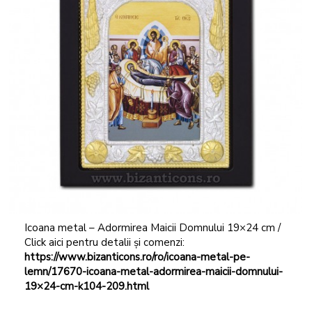
Icoana metal – Adormirea Maicii Domnului 19×24 cm /
Click aici pentru detalii și comenzi:
https://www.bizanticons.ro/ro/icoana-metal-pe-
lemn/17670-icoana-metal-adormirea-maicii-domnului-
19×24-cm-k104-209.html