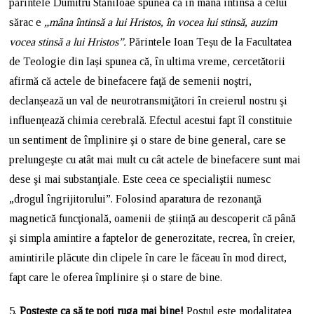
părintele Dumitru Stăniloae spunea că în mâna întinsă a celui
sărac e
„mâna întinsă a lui Hristos, în vocea lui stinsă, auzim
vocea stinsă a lui Hristos”.
Părintele Ioan Teșu de la Facultatea
de Teologie din Iași spunea că, în ultima vreme, cercetătorii
afirmă că actele de binefacere faţă de semenii noştri,
declanșează un val de neurotransmiţători în creierul nostru şi
influenţează chimia cerebrală. Efectul acestui fapt îl constituie
un sentiment de împlinire şi o stare de bine general, care se
prelungeşte cu atât mai mult cu cât actele de binefacere sunt mai
dese şi mai substanţiale. Este ceea ce specialiştii numesc
„drogul îngrijitorului”. Folosind aparatura de rezonanţă
magnetică funcţională, oamenii de știință au descoperit că până
şi simpla amintire a faptelor de generozitate, recrea, în creier,
amintirile plăcute din clipele în care le făceau în mod direct,
fapt care le oferea împlinire și o stare de bine.
5.
Postește ca să te poți ruga mai bine!
Postul este modalitatea