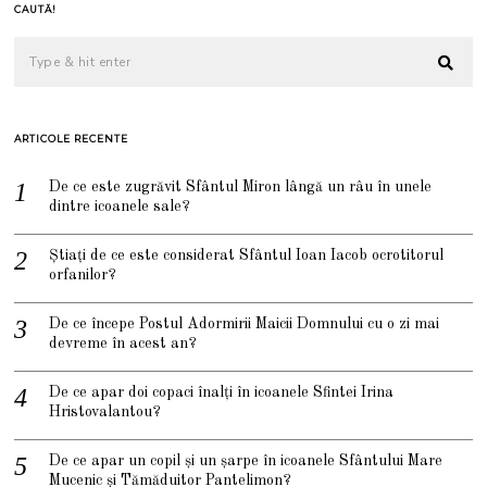
CAUTĂ!
ARTICOLE RECENTE
De ce este zugrăvit Sfântul Miron lângă un râu în unele
dintre icoanele sale?
Știați de ce este considerat Sfântul Ioan Iacob ocrotitorul
orfanilor?
De ce începe Postul Adormirii Maicii Domnului cu o zi mai
devreme în acest an?
De ce apar doi copaci înalți în icoanele Sfintei Irina
Hristovalantou?
De ce apar un copil și un șarpe în icoanele Sfântului Mare
Mucenic și Tămăduitor Pantelimon?