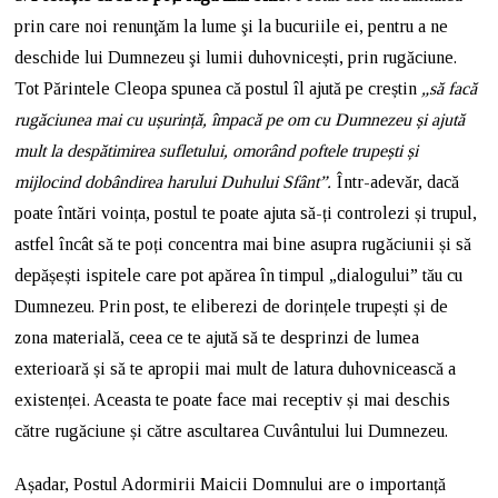
prin care noi renunţăm la lume şi la bucuriile ei, pentru a ne
deschide lui Dumnezeu şi lumii duhovnicești, prin rugăciune.
Tot Părintele Cleopa spunea că postul îl ajută pe creștin
„să facă
rugăciunea mai cu ușurință, împacă pe om cu Dumnezeu și ajută
mult la despătimirea sufletului, omorând poftele trupești și
mijlocind dobândirea harului Duhului Sfânt”.
Într-adevăr, dacă
poate întări voința, postul te poate ajuta să-ți controlezi și trupul,
astfel încât să te poți concentra mai bine asupra rugăciunii și să
depășești ispitele care pot apărea în timpul „dialogului” tău cu
Dumnezeu. Prin post, te eliberezi de dorințele trupești și de
zona materială, ceea ce te ajută să te desprinzi de lumea
exterioară și să te apropii mai mult de latura duhovnicească a
existenței. Aceasta te poate face mai receptiv și mai deschis
către rugăciune și către ascultarea Cuvântului lui Dumnezeu.
Așadar, Postul Adormirii Maicii Domnului are o importanță