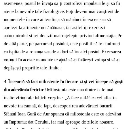
asemenea, postul te învață să-ți controlezi impulsurile și să fii
atene la nevoile tale fiziologice. Poți deveni mai conștient de
momentele în care ai tendința să mănânci în exces sau să
apelezi la alimente nesănătoase, iar astfel îți exersezi
autocontrolul și iei decizii mai înțelepte privind alimentația. Pe
de altă parte, pe parcursul postului, este posibil să te confrunți
cu ispita de a renunța sau de a dori să încalci postul. Exersarea
voinței în aceste momente te ajută să-ți întărești voința și să-ți
depășești propriile tale limite.
4.
Încearcă să faci milostenie în fiecare zi și vei începe să guști
din adevărata fericire!
Milostenia este una dintre cele mai
înalte virtuți ale iubirii creștine. „A face milă” cu cel aflat în
nevoie înseamnă, de fapt, descoperirea adevăratei bucurii.
Sfântul Ioan Gură de Aur spunea că milostenia este cu adevărat
un împrumut dat Cerului, iar mai aproape de zilele noastre,