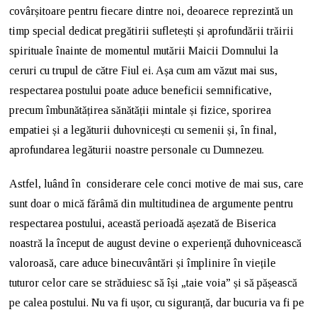
covârșitoare pentru fiecare dintre noi, deoarece reprezintă un
timp special dedicat pregătirii sufletești și aprofundării trăirii
spirituale înainte de momentul mutării Maicii Domnului la
ceruri cu trupul de către Fiul ei. Așa cum am văzut mai sus,
respectarea postului poate aduce beneficii semnificative,
precum îmbunătățirea sănătății mintale și fizice, sporirea
empatiei și a legăturii duhovnicești cu semenii și, în final,
aprofundarea legăturii noastre personale cu Dumnezeu.
Astfel, luând în considerare cele conci motive de mai sus, care
sunt doar o mică fărâmă din multitudinea de argumente pentru
respectarea postului, această perioadă așezată de Biserica
noastră la început de august devine o experiență duhovnicească
valoroasă, care aduce binecuvântări și împlinire în viețile
tuturor celor care se străduiesc să își „taie voia” și să pășească
pe calea postului. Nu va fi ușor, cu siguranță, dar bucuria va fi pe