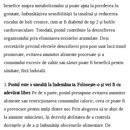
benefice asupra metabolismului și poate ajuta la pierderea în
greutate, îmbunătățirea sensibilității la insulină și reducerea
riscului de boli cronice, cum ar fi diabetul de tip 2 și bolile
cardiovasculare. Totodată, postul contribuie la detoxifierea
organismului prin eliminarea toxinelor acumulate. Deși
cercetările privind efectele detoxifierii prin post sunt încă timid
promovate, evitarea anumitor alimente procesate și a
consumului excesiv de zahăr sau săruri poate fi benefică pentru
sănătate, fără îndoială.
3.
Postul este o unealtă la îndemâna ta. Folosește-o și vei fi cu
adevărat liber.
Pe de o parte, postul presupune evitarea anumitor
alimente sau restricționarea consumului caloric, ceea ce poate fi
o provocare pentru mulți dintre noi. Prin alegerea să te abții de
la anumite mâncăruri, îți dezvolți abilitatea de a controla
dorințele și de a-ți îmbunătăți obiceiurile alimentare. De