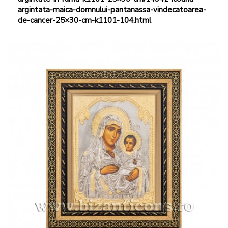
argintata-maica-domnului-pantanassa-vindecatoarea-
de-cancer-25×30-cm-k1101-104.html