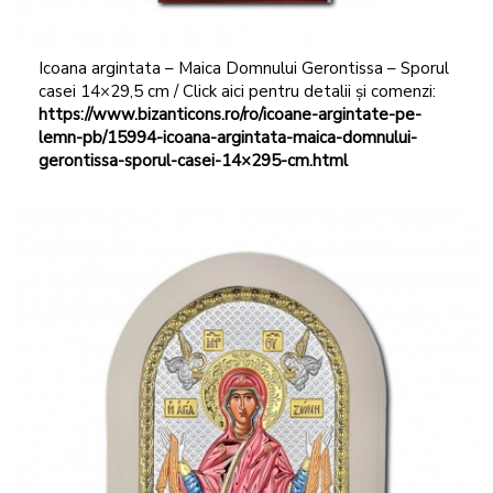
Icoana argintata – Maica Domnului Gerontissa – Sporul
casei 14×29,5 cm / Click aici pentru detalii și comenzi:
https://www.bizanticons.ro/ro/icoane-argintate-pe-
lemn-pb/15994-icoana-argintata-maica-domnului-
gerontissa-sporul-casei-14×295-cm.html