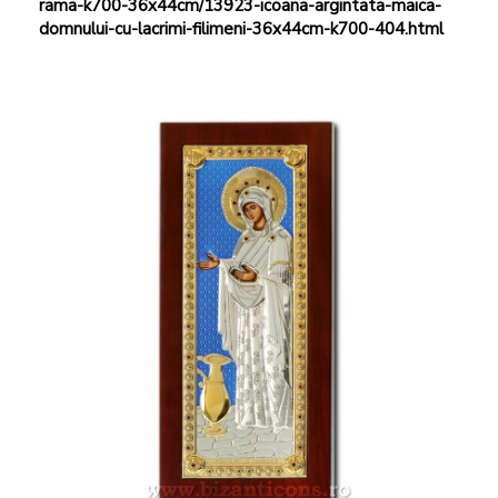
rama-k700-36x44cm/13923-icoana-argintata-maica-
domnului-cu-lacrimi-filimeni-36x44cm-k700-404.html