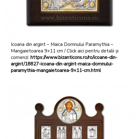
Icoana din argint – Maica Domnului Paramythia –
Mangaietoarea 9×11 cm / Click aici pentru detalii și
comenzi:
https://www.bizanticons.ro/ro/icoane-din-
argint/18827-icoana-din-argint-maica-domnului-
paramythia-mangaietoarea-9×11-cm.html