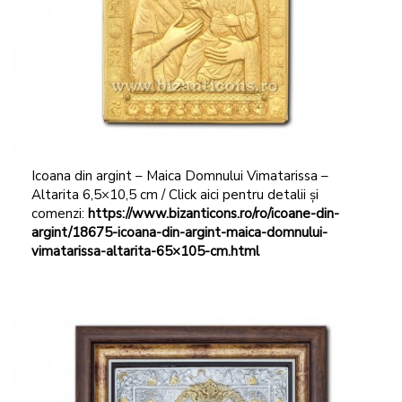
Icoana din argint – Maica Domnului Vimatarissa –
Altarita 6,5×10,5 cm / Click aici pentru detalii și
comenzi:
https://www.bizanticons.ro/ro/icoane-din-
argint/18675-icoana-din-argint-maica-domnului-
vimatarissa-altarita-65×105-cm.html