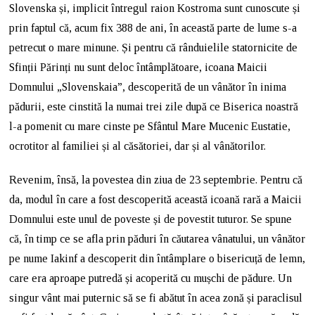
Slovenska și, implicit întregul raion Kostroma sunt cunoscute și
prin faptul că, acum fix 388 de ani, în această parte de lume s-a
petrecut o mare minune. Și pentru că rânduielile statornicite de
Sfinții Părinți nu sunt deloc întâmplătoare, icoana Maicii
Domnului „Slovenskaia”, descoperită de un vânător în inima
pădurii, este cinstită la numai trei zile după ce Biserica noastră
l-a pomenit cu mare cinste pe Sfântul Mare Mucenic Eustatie,
ocrotitor al familiei și al căsătoriei, dar și al vânătorilor.
Revenim, însă, la povestea din ziua de 23 septembrie. Pentru că
da, modul în care a fost descoperită această icoană rară a Maicii
Domnului este unul de poveste și de povestit tuturor. Se spune
că, în timp ce se afla prin păduri în căutarea vânatului, un vânător
pe nume Iakinf a descoperit din întâmplare o bisericuță de lemn,
care era aproape putredă și acoperită cu mușchi de pădure. Un
singur vânt mai puternic să se fi abătut în acea zonă și paraclisul