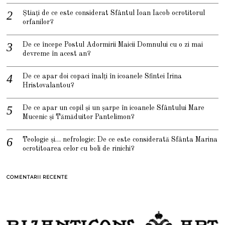
Știați de ce este considerat Sfântul Ioan Iacob ocrotitorul
orfanilor?
De ce începe Postul Adormirii Maicii Domnului cu o zi mai
devreme în acest an?
De ce apar doi copaci înalți în icoanele Sfintei Irina
Hristovalantou?
De ce apar un copil și un șarpe în icoanele Sfântului Mare
Mucenic și Tămăduitor Pantelimon?
Teologie și… nefrologie: De ce este considerată Sfânta Marina
ocrotitoarea celor cu boli de rinichi?
COMENTARII RECENTE