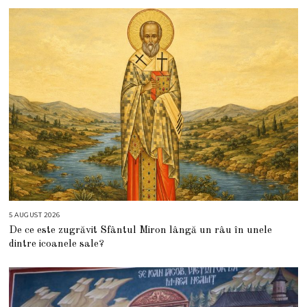
5 AUGUST 2026
5
A
De ce este zugrăvit Sfântul Miron lângă un râu în unele
U
G
dintre icoanele sale?
U
S
T
2
0
2
6