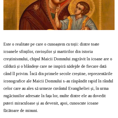
Este o realitate pe care o cunoaștem cu toții: dintre toate
icoanele sfinților, cuvioșilor și martirilor din istoria
creștinismului, chipul Maicii Domnului zugrăvit în icoane are o
căldură și o blândețe care ne inspiră nădejde de fiecare dată
când îl privim. Încă din primele secole creștine, reprezentările
iconografice ale Maicii Domnului s-au răspândit rapid în rândul
celor care au ales să urmeze cuvântul Evangheliei și, în urma
rugăciunilor adresate în fața lor, multe dintre ele au dovedit
puteri miraculoase și au devenit, apoi, cunoscute icoane
făcătoare de minuni.