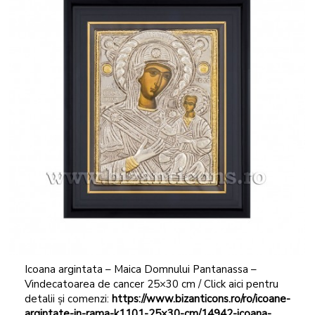
Icoana argintata – Maica Domnului Pantanassa –
Vindecatoarea de cancer 25×30 cm / Click aici pentru
detalii și comenzi:
https://www.bizanticons.ro/ro/icoane-
argintate-in-rama-k1101-25×30-cm/14942-icoana-