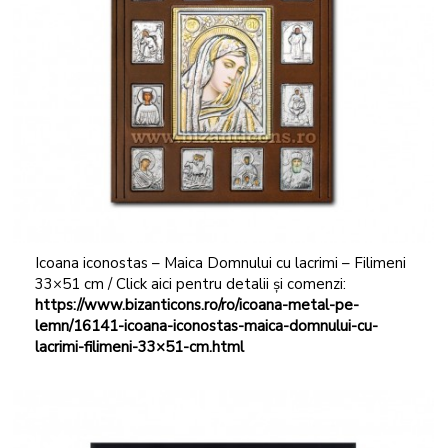
Icoana iconostas – Maica Domnului cu lacrimi – Filimeni
33×51 cm / Click aici pentru detalii și comenzi:
https://www.bizanticons.ro/ro/icoana-metal-pe-
lemn/16141-icoana-iconostas-maica-domnului-cu-
lacrimi-filimeni-33×51-cm.html