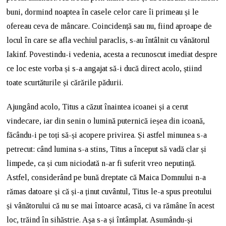
buni, dormind noaptea în casele celor care îi primeau și le
ofereau ceva de mâncare. Coincidență sau nu, fiind aproape de
locul în care se afla vechiul paraclis, s-au întâlnit cu vânătorul
Iakinf. Povestindu-i vedenia, acesta a recunoscut imediat despre
ce loc este vorba și s-a angajat să-i ducă direct acolo, știind
toate scurtăturile și cărările pădurii.
Ajungând acolo, Titus a căzut înaintea icoanei și a cerut
vindecare, iar din senin o lumină puternică ieșea din icoană,
făcându-i pe toți să-și acopere privirea. Și astfel minunea s-a
petrecut: când lumina s-a stins, Titus a început să vadă clar și
limpede, ca și cum niciodată n-ar fi suferit vreo neputință.
Astfel, considerând pe bună dreptate că Maica Domnului n-a
rămas datoare și că și-a ținut cuvântul, Titus le-a spus preotului
și vânătorului că nu se mai întoarce acasă, ci va rămâne în acest
loc, trăind în sihăstrie. Așa s-a și întâmplat. Asumându-și