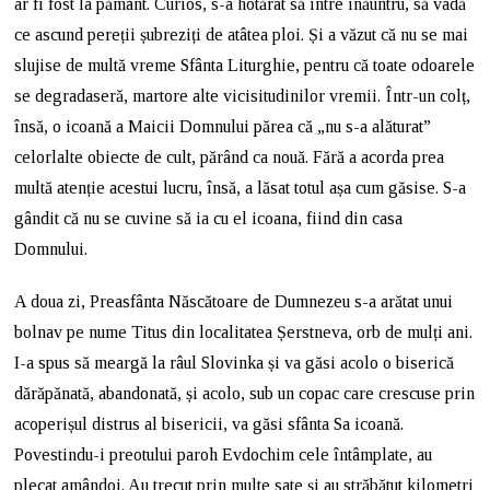
ar fi fost la pământ. Curios, s-a hotărât să intre înăuntru, să vadă
ce ascund pereții șubreziți de atâtea ploi. Și a văzut că nu se mai
slujise de multă vreme Sfânta Liturghie, pentru că toate odoarele
se degradaseră, martore alte vicisitudinilor vremii. Într-un colț,
însă, o icoană a Maicii Domnului părea că „nu s-a alăturat”
celorlalte obiecte de cult, părând ca nouă. Fără a acorda prea
multă atenție acestui lucru, însă, a lăsat totul așa cum găsise. S-a
gândit că nu se cuvine să ia cu el icoana, fiind din casa
Domnului.
A doua zi, Preasfânta Născătoare de Dumnezeu s-a arătat unui
bolnav pe nume Titus din localitatea Șerstneva, orb de mulți ani.
I-a spus să meargă la râul Slovinka și va găsi acolo o biserică
dărăpănată, abandonată, și acolo, sub un copac care crescuse prin
acoperișul distrus al bisericii, va găsi sfânta Sa icoană.
Povestindu-i preotului paroh Evdochim cele întâmplate, au
plecat amândoi. Au trecut prin multe sate și au străbătut kilometri