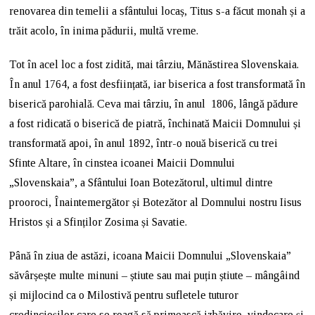
renovarea din temelii a sfântului locaș, Titus s-a făcut monah și a
trăit acolo, în inima pădurii, multă vreme.
Tot în acel loc a fost zidită, mai târziu, Mănăstirea Slovenskaia.
În anul 1764, a fost desființată, iar biserica a fost transformată în
biserică parohială. Ceva mai târziu, în anul 1806, lângă pădure
a fost ridicată o biserică de piatră, închinată Maicii Domnului și
transformată apoi, în anul 1892, într-o nouă biserică cu trei
Sfinte Altare, în cinstea icoanei Maicii Domnului
„Slovenskaia”, a Sfântului Ioan Botezătorul, ultimul dintre
prooroci, Înaintemergător și Botezător al Domnului nostru Iisus
Hristos și a Sfinților Zosima și Savatie.
Până în ziua de astăzi, icoana Maicii Domnului „Slovenskaia”
săvârșește multe minuni – știute sau mai puțin știute – mângâind
și mijlocind ca o Milostivă pentru sufletele tuturor
credincioșilor care se roagă să primească izbăvire, vindecare și