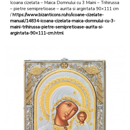
Icoana cizelata – Maica Domnului cu 3 Maini – Trihirussa
– pietre semipretioase – aurita si argintata 90×111 cm
/
https://www.bizanticons.ro/ro/icoane-cizelate-
manual/14834-icoana-cizelata-maica-domnului-cu-3-
maini-trihirussa-pietre-semipretioase-aurita-si-
argintata-90×111-cm.html