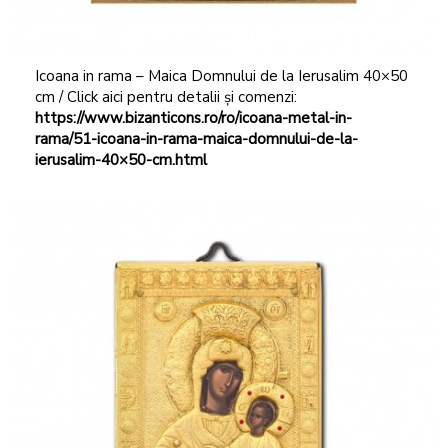
Icoana in rama – Maica Domnului de la Ierusalim 40×50
cm / Click aici pentru detalii și comenzi:
https://www.bizanticons.ro/ro/icoana-metal-in-
rama/51-icoana-in-rama-maica-domnului-de-la-
ierusalim-40×50-cm.html