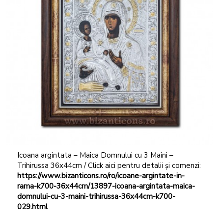
Icoana argintata – Maica Domnului cu 3 Maini –
Trihirussa 36x44cm / Click aici pentru detalii și comenzi:
https://www.bizanticons.ro/ro/icoane-argintate-in-
rama-k700-36x44cm/13897-icoana-argintata-maica-
domnului-cu-3-maini-trihirussa-36x44cm-k700-
029.html