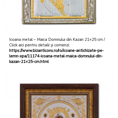
Icoana metal – Maica Domnului din Kazan 21×25 cm /
Click aici pentru detalii și comenzi:
https://www.bizanticons.ro/ro/icoane-antichizate-pe-
lemn-xpa/11174-icoana-metal-maica-domnului-din-
kazan-21×25-cm.html