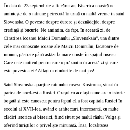
În data de 23 septembrie a fiecărui an, Biserica noastră ne
amintește de o minune petrecută în urmă cu multă vreme în satul
Slovenska. O poveste despre durere și deznădejde, despre
credință și bucurie. Ne amintim, de fapt, în această zi, de
Cinstirea Icoanei Maicii Domnului „Slovenskaia”, una dintre
cele mai cunoscute icoane ale Maicii Domnului, făcătoare de
minuni, păstrate până astăzi la mare cinste în spațiul rusesc.
Care este motivul pentru care o prăznuim în acestă zi și care
este povestea ei? Aflați în rândurile de mai jos!
Satul Slovenska aparține raionului rusesc Kostroma, situat în
partea de nord-est a Rusiei. Orașul cu același nume are o istorie
bogată și este cunoscut pentru faptul că a fost capitala Rusiei în
secolul al XVII-lea, având o arhitectură interesantă, cu multe
clădiri istorice și biserici, fiind situat pe malul râului Volga și
oferind turiștilor o priveliște minunată. Însă, localitatea