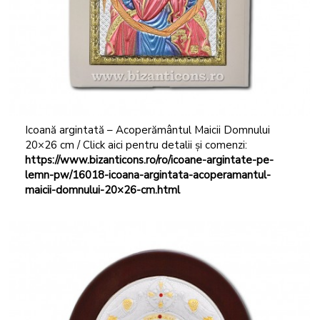
Icoană argintată – Acoperământul Maicii Domnului
20×26 cm / Click aici pentru detalii și comenzi:
https://www.bizanticons.ro/ro/icoane-argintate-pe-
lemn-pw/16018-icoana-argintata-acoperamantul-
maicii-domnului-20×26-cm.html