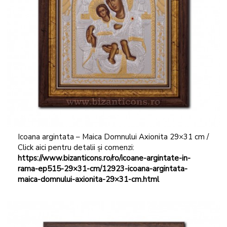
Icoana argintata – Maica Domnului Axionita 29×31 cm /
Click aici pentru detalii și comenzi:
https://www.bizanticons.ro/ro/icoane-argintate-in-
rama-ep515-29×31-cm/12923-icoana-argintata-
maica-domnului-axionita-29×31-cm.html