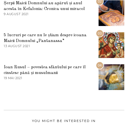
U
02
Șerpii Maicii Domnului au apărut și anul
L
acesta în Kefalonia: Cronica unui miracol
I
E
9 AUGUST 2021
2
2
7
0
M
2
A
5
R
03
5 lucruri pe care nu le știam despre icoana
T
I
Maicii Domnului „Pantanassa”
E
13 AUGUST 2021
1
2
3
0
A
2
U
2
G
04
Ioan Rusul – povestea sfântului pe care îl
U
S
cinstesc până și musulmanii
T
19 MAI 2021
1
2
9
0
M
2
A
1
I
2
0
2
1
YOU MIGHT BE INTERESTED IN