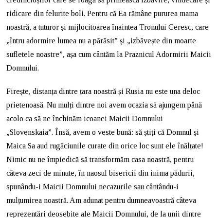
ridicare din felurite boli. Pentru că Ea rămâne pururea mama
noastră, a tuturor și mijlocitoarea înaintea Tronului Ceresc, care
„întru adormire lumea nu a părăsit” și „izbăvește din moarte
sufletele noastre”, așa cum cântăm la Praznicul Adormirii Maicii
Domnului.
Firește, distanța dintre țara noastră și Rusia nu este una deloc
prietenoasă. Nu mulți dintre noi avem ocazia să ajungem până
acolo ca să ne închinăm icoanei Maicii Domnului
„Slovenskaia”. Însă, avem o veste bună: să știți că Domnul și
Maica Sa aud rugăciunile curate din orice loc sunt ele înălțate!
Nimic nu ne împiedică să transformăm casa noastră, pentru
câteva zeci de minute, în naosul bisericii din inima pădurii,
spunându-i Maicii Domnului necazurile sau cântându-i
mulțumirea noastră. Am adunat pentru dumneavoastră câteva
reprezentări deosebite ale Maicii Domnului, de la unii dintre