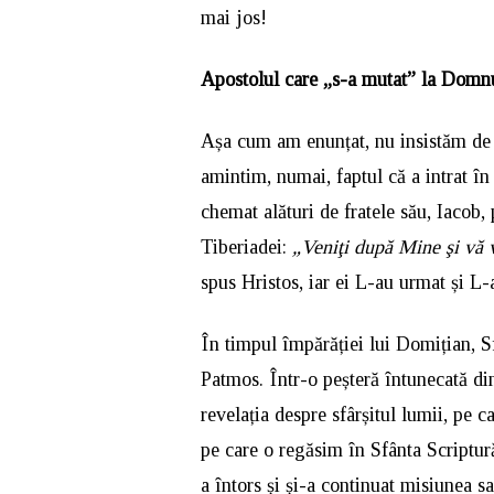
mai jos!
Apostolul care „s-a mutat” la Domn
Așa cum am enunțat, nu insistăm de a
amintim, numai, faptul că a intrat în
chemat alături de fratele său, Iacob,
Tiberiadei:
„Veniţi după Mine şi vă 
spus Hristos, iar ei L-au urmat și L-
În timpul împărăției lui Domițian, Sf
Patmos. Într-o peșteră întunecată di
revelația despre sfârșitul lumii, pe 
pe care o regăsim în Sfânta Scriptură.
a întors și și-a continuat misiunea s