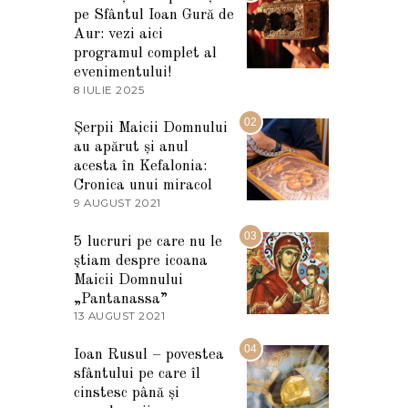
pe Sfântul Ioan Gură de
Aur: vezi aici
programul complet al
evenimentului!
8 IULIE 2025
1
0
I
02
Șerpii Maicii Domnului
U
au apărut și anul
L
I
acesta în Kefalonia:
E
Cronica unui miracol
2
9 AUGUST 2021
2
0
7
2
M
03
5
5 lucruri pe care nu le
A
știam despre icoana
R
T
Maicii Domnului
I
„Pantanassa”
E
13 AUGUST 2021
1
2
3
0
A
04
2
Ioan Rusul – povestea
U
2
sfântului pe care îl
G
U
cinstesc până și
S