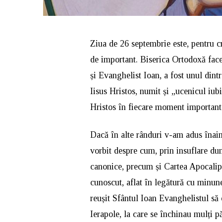
Ziua de 26 septembrie este, pentru c
de important. Biserica Ortodoxă face
și Evanghelist Ioan, a fost unul dint
Iisus Hristos, numit și „ucenicul iubi
Hristos în fiecare moment important a
Dacă în alte rânduri v-am adus înain
vorbit despre cum, prin insuflare dum
canonice, precum și Cartea Apocalip
cunoscut, aflat în legătură cu minu
reușit Sfântul Ioan Evanghelistul să
Ierapole, la care se închinau mulți p