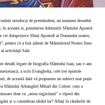
reștinii ortodocși de pretutindeni, un moment deosebit
, în această zi, pomenirea Adormirii Sfântului Apostol
re cei doisprezece Sfinți Apostoli ai Domnului nostru,
t”, pentru că a fost alături de Mântuitorul Nostru Iisus
l activităţii Sale.
te detalii legate de biografia Sfântului Ioan, sau v-am
nezeiască, a scris Evanghelia, cele trei epistole
sei, de această dată vă propunem un subiect mai puțin
nea Sfântului Arhanghel Mihail din Colose: cum a
 omoare doar cu „arma rugăciunii” o viperă din
ăgâni și o considerau idolul lor? Aflați în rândurile de