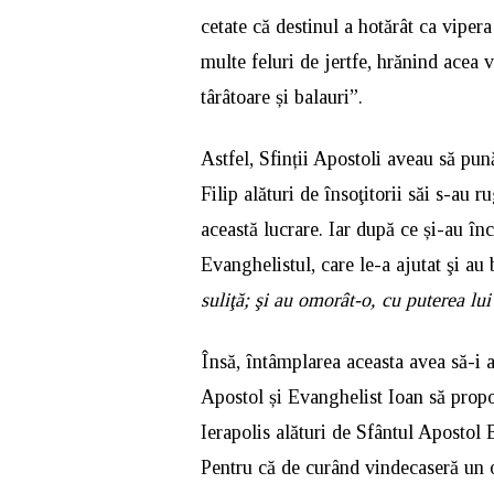
cetate că destinul a hotărât ca vipera 
multe feluri de jertfe, hrănind acea v
târâtoare și balauri”.
Astfel, Sfinții Apostoli aveau să pun
Filip alături de însoţitorii săi s-au 
această lucrare. Iar după ce și-au înc
Evanghelistul, care le-a ajutat şi au 
suliţă; şi au omorât-o, cu puterea 
Însă, întâmplarea aceasta avea să-i a
Apostol și Evanghelist Ioan să propov
Ierapolis alături de Sfântul Apostol
Pentru că de curând vindecaseră un o