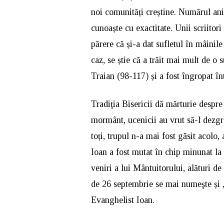
noi comunități creștine. Numărul anil
cunoaște cu exactitate. Unii scriitori 
părere că și-a dat sufletul în mâinil
caz, se știe că a trăit mai mult de o 
Traian (98-117) și a fost îngropat 
Tradiţia Bisericii dă mărturie despr
mormânt, ucenicii au vrut să-l dezgro
toți, trupul n-a mai fost găsit acolo,
Ioan a fost mutat în chip minunat la 
veniri a lui Mântuitorului, alături d
de 26 septembrie se mai numeşte și 
Evanghelist Ioan.