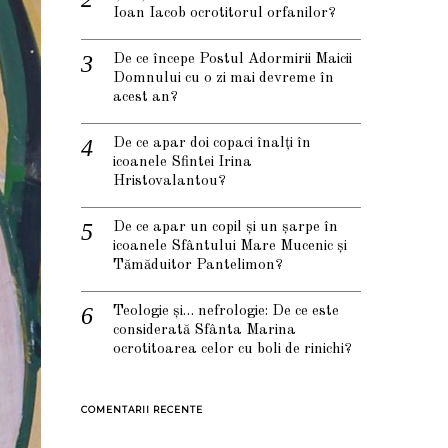
Ioan Iacob ocrotitorul orfanilor?
De ce începe Postul Adormirii Maicii
Domnului cu o zi mai devreme în
acest an?
De ce apar doi copaci înalți în
icoanele Sfintei Irina
Hristovalantou?
De ce apar un copil și un șarpe în
icoanele Sfântului Mare Mucenic și
Tămăduitor Pantelimon?
Teologie și… nefrologie: De ce este
considerată Sfânta Marina
ocrotitoarea celor cu boli de rinichi?
COMENTARII RECENTE