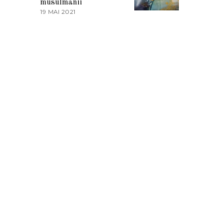
musulmanii
T
19 MAI 2021
1
2
9
0
M
2
A
1
I
2
0
2
1