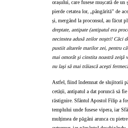
orașului, care fusese mușcată de un ș
pierde cetatea lor, „pângărită” de ace
și, mergând la proconsul, au făcut p
dreptate, antipate (antipatul era proc
necinstea adusă zeilor noştri! Căci de
pustiit altarele marilor zei, pentru c
mai omorât şi cinstita noastră zeiţă 
nu laşi să mai trăiască aceşti fermecă
Astfel, fiind îndemnat de slujitorii p
cetății, antipatul a dat poruncă să fi
răstignire. Sfântul Apostol Filip a fo
templului unde fusese vipera, iar Sf
mulțimea de păgâni arunca cu pietre î