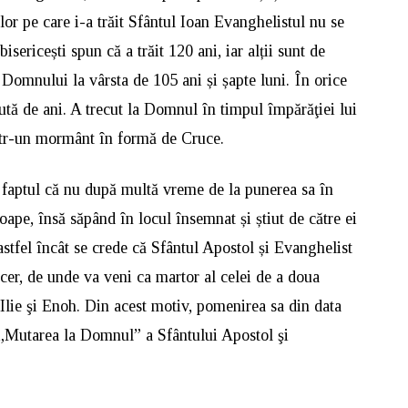
or pe care i-a trăit Sfântul Ioan Evanghelistul nu se
bisericești spun că a trăit 120 ani, iar alții sunt de
e Domnului la vârsta de 105 ani și șapte luni. În orice
sută de ani. A trecut la Domnul în timpul împărăţiei lui
într-un mormânt în formă de Cruce.
e faptul că nu după multă vreme de la punerea sa în
ape, însă săpând în locul însemnat și știut de către ei
 astfel încât se crede că Sfântul Apostol și Evanghelist
cer, de unde va veni ca martor al celei de a doua
e Ilie şi Enoh. Din acest motiv, pomenirea sa din data
„Mutarea la Domnul” a Sfântului Apostol şi