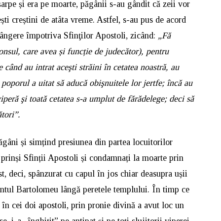
arpe și era pe moarte, păgânii s-au gândit că zeii vor
ști creștini de atâta vreme. Astfel, s-au pus de acord
lângere împotriva Sfinţilor Apostoli, zicând:
„Fă
onsul, care avea și funcție de judecător), pentru
 când au intrat aceşti străini în cetatea noastră, au
ă poporul a uitat să aducă obişnuitele lor jertfe; încă au
viperă şi toată cetatea s-a umplut de fărădelege; deci să
tori”.
ăgâni și simțind presiunea din partea locuitorilor
e prinși Sfinții Apostoli și condamnați la moarte prin
st, deci, spânzurat cu capul în jos chiar deasupra ușii
ântul Bartolomeu lângă peretele templului. În timp ce
n cei doi apostoli, prin pronie divină a avut loc un