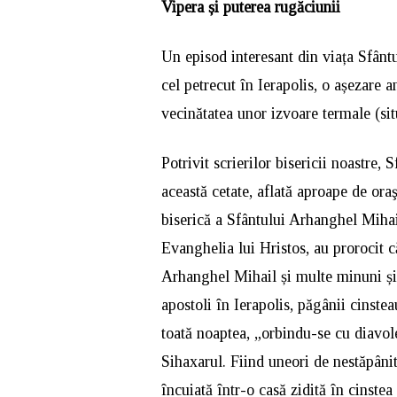
Vipera și puterea rugăciunii
Un episod interesant din viața Sfânt
cel petrecut în Ierapolis, o așezare a
vecinătatea unor izvoare termale (sit
Potrivit scrierilor bisericii noastre,
această cetate, aflată aproape de oraş
biserică a Sfântului Arhanghel Mihai
Evanghelia lui Hristos, au prorocit că
Arhanghel Mihail și multe minuni și
apostoli în Ierapolis, păgânii cinstea
toată noaptea, „orbindu-se cu diavo
Sihaxarul. Fiind uneori de nestăpânit
încuiată într-o casă zidită în cinstea