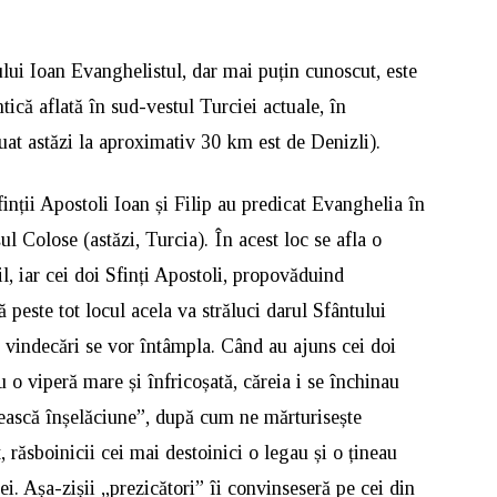
ului Ioan Evanghelistul, dar mai puțin cunoscut, este
ntică aflată în sud-vestul Turciei actuale, în
uat astăzi la aproximativ 30 km est de Denizli).
 Sfinții Apostoli Ioan și Filip au predicat Evanghelia în
ul Colose (astăzi, Turcia). În acest loc se afla o
l, iar cei doi Sfinți Apostoli, propovăduind
 peste tot locul acela va străluci darul Sfântului
 vindecări se vor întâmpla. Când au ajuns cei doi
u o viperă mare și înfricoșată, căreia i se închinau
lească înșelăciune”, după cum ne mărturisește
, răsboinicii cei mai destoinici o legau și o țineau
 ei. Așa-zișii „prezicători” îi convinseseră pe cei din