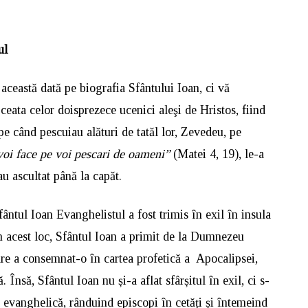
ul
ceastă dată pe biografia Sfântului Ioan, ci vă
 ceata celor doisprezece ucenici aleşi de Hristos, fiind
 pe când pescuiau alături de tatăl lor, Zevedeu, pe
voi face pe voi pescari de oameni”
(Matei 4, 19), le-a
au ascultat până la capăt.
ântul Ioan Evanghelistul a fost trimis în exil în insula
n acest loc, Sfântul Ioan a primit de la Dumnezeu
care a consemnat-o în cartea profetică a Apocalipsei,
 Însă, Sfântul Ioan nu și-a aflat sfârșitul în exil, ci s-
a evanghelică, rânduind episcopi în cetăți și întemeind