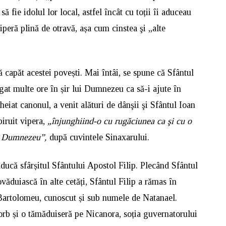
să fie idolul lor local, astfel încât cu toții îi aduceau
iperă plină de otravă, așa cum cinstea şi „alte
ă capăt acestei povești. Mai întâi, se spune că Sfântul
rugat multe ore în șir lui Dumnezeu ca să-i ajute în
heiat canonul, a venit alături de dânşii şi Sfântul Ioan
biruit vipera,
„înjunghiind-o cu rugăciunea ca şi cu o
lui Dumnezeu”,
după cuvintele Sinaxarului.
ducă sfârșitul Sfântului Apostol Filip. Plecând Sfântul
ăduiască în alte cetăți, Sfântul Filip a rămas în
 Bartolomeu, cunoscut și sub numele de Natanael.
rb și o tămăduiseră pe Nicanora, soția guvernatorului