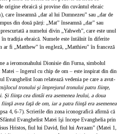
 origine ebraică și provine din cuvântul ebraic
mpus din două părți: „Mat” înseamnă „dar” sau
 prescurtată a numelui divin „Yahweh”, care este unul
 tradiția ebraică. Numele este întâlnit în diferite
m ar fi „Matthew” în engleză, „Matthieu” în franceză
tine a ieromonahului Dionisie din Furna, simbolul
 Matei – îngerul cu chip de om – este inspirat din din
tul Evanghelist Ioan relatează vedenia pe care a avut-
mijlocul tronului şi împrejurul tronului patru fiinţe,
i. Şi fiinţa cea dintâi era asemenea leului, a doua
a fiinţă avea faţă de om, iar a patra fiinţă era asemenea
sa 4, 6-7). Scrierile din zona iconografică afirmă că
t Sfântul Evanghelist Matei îşi începe Evanghelia prin
sus Hristos, fiul lui David, fiul lui Avraam” (Matei 1,