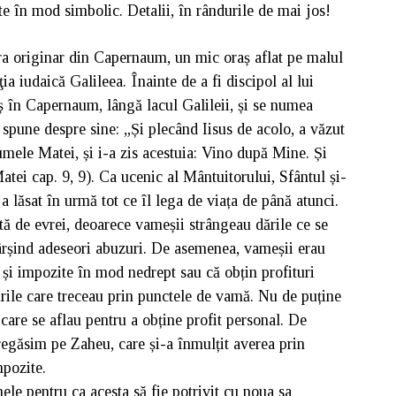
nte în mod simbolic. Detalii, în rândurile de mai jos!
a originar din Capernaum, un mic oraș aflat pe malul
ia iudaică Galileea. Înainte de a fi discipol al lui
ș în Capernaum, lângă lacul Galileii, și se numea
spune despre sine: „Și plecând Iisus de acolo, a văzut
mele Matei, și i-a zis acestuia: Vino după Mine. Și
tei cap. 9, 9). Ca ucenic al Mântuitorului, Sfântul și-
 lăsat în urmă tot ce îl lega de viața de până atunci.
ă de evrei, deoarece vameșii strângeau dările ce se
rșind adeseori abuzuri. De asemenea, vameșii erau
e și impozite în mod nedrept sau că obțin profituri
urile care treceau prin punctele de vamă. Nu de puține
 care se aflau pentru a obține profit personal. De
regăsim pe Zaheu, care și-a înmulțit averea prin
mpozite.
le pentru ca acesta să fie potrivit cu noua sa