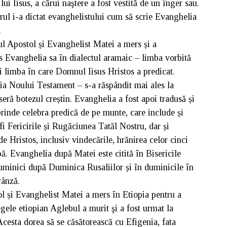
ui Iisus, a cărui naştere a fost vestită de un înger sau.
gerul i-a dictat evanghelistului cum să scrie Evanghelia
.
 Apostol și Evanghelist Matei a mers și a
is Evanghelia sa în dialectul aramaic – limba vorbită
i limba în care Domnul Iisus Hristos a predicat.
ia Noului Testament – s-a răspândit mai ales la
eră botezul creștin. Evanghelia a fost apoi tradusă și
rinde celebra predică de pe munte, care include și
i Fericirile și Rugăciunea Tatăl Nostru, dar și
e Hristos, inclusiv vindecările, hrănirea celor cinci
. Evanghelia după Matei este citită în Bisericile
uminici după Duminica Rusaliilor și în duminicile în
rânză.
l și Evanghelist Matei a mers în Etiopia pentru a
ele etiopian Aglebul a murit şi a fost urmat la
Acesta dorea să se căsătorească cu Efigenia, fata