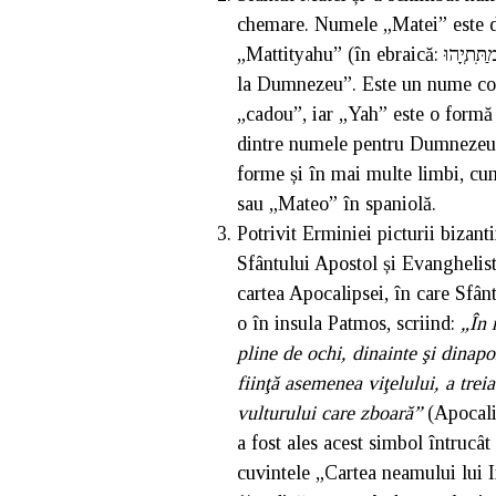
chemare. Numele „Matei” este de
„Mattityahu” (în ebraică: מַתִּתְיָהוּ), care înseamnă „dar al lui Dumnezeu” sau „dar de
la Dumnezeu”. Este un nume co
„cadou”, iar „Yah” este o formă
dintre numele pentru Dumnezeu în
forme și în mai multe limbi, cu
sau „Mateo” în spaniolă.
Potrivit Erminiei picturii bizan
Sfântului Apostol și Evanghelist
cartea Apocalipsei, în care Sfân
o în insula Patmos, scriind:
„În 
pline de ochi, dinainte şi dinapo
fiinţă asemenea viţelului, a trei
vulturului care zboară”
(Apocalip
a fost ales acest simbol întrucâ
cuvintele „Cartea neamului lui Ii