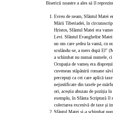
Bisericii noastre a ales să îl reprezi
Evreu de neam, Sfântul Matei er
Mării Tiberiadei, în circumscripţ
Hristos, Sfântul Matei era vame
Levi. Sfântul Evanghelist Matei 
un om care ședea la vamă, cu nu
sculându-se, a mers după El” (Ma
a schimbat nu numai numele, ci a
Ocupația de vameș era disprețuit
cuveneau stăpânirii romane săvâ
percepuți ca cei care aplică tax
nejustificate din taxele pe mărf
ori, aceștia abuzau de poziția în
exemplu, în Sfânta Scriptură îl 
colectarea excesivă de taxe și i
Sfântul Matei și-a schimbat nume