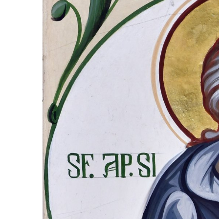
B
R
I
E
2
0
2
3