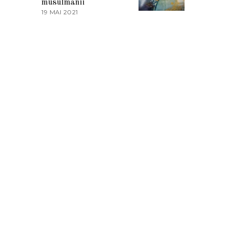
musulmanii
T
19 MAI 2021
1
2
9
0
M
2
A
1
I
2
0
2
1