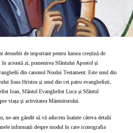
 deosebit de important pentru lumea creștină de
 în această zi, pomenirea Sfântului Apostol și
vanghelii din canonul Noului Testament. Este unul din
ului Iisus Hristos și unul din cei patru evangheliști,
elist Ioan, Sfântul Evanghelist Luca și Sfântul
re viața și activitatea Mântuitorului.
 an, ne-am gândit să vă aducem înainte câteva detalii
i unele informații despre modul în care iconografia