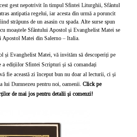
t gest nepotrivit în timpul Sfintei Liturghii, Sfântul
tras antipatia regelui, iar acesta din urmă a poruncit
fiind străpuns de un asasin cu spada. Alte surse spun
 cu moaștele Sfântului Apostol și Evanghelist Matei se
i Apostol Matei din Salerno – Italia.
ol și Evanghelist Matei, vă invităm să descoperiți pe
a edițiilor Sfintei Scripturi și să comandați
ă fie această zi început bun nu doar al lecturii, ci și
irea lui Dumnezeu pentru noi, oamenii.
Click pe
rților de mai jos pentru detalii și comenzi!