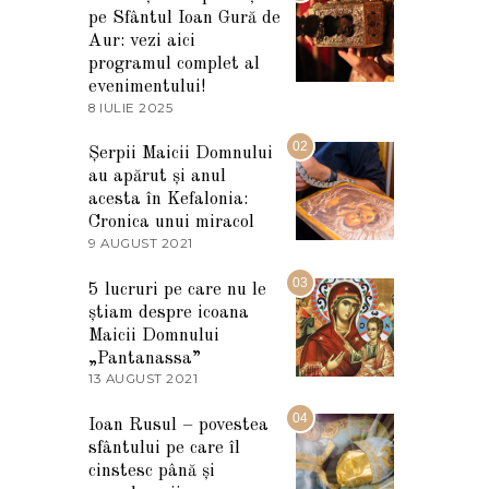
pe Sfântul Ioan Gură de
Aur: vezi aici
programul complet al
evenimentului!
8 IULIE 2025
1
0
I
02
Șerpii Maicii Domnului
U
au apărut și anul
L
I
acesta în Kefalonia:
E
Cronica unui miracol
2
9 AUGUST 2021
2
0
7
2
M
03
5
5 lucruri pe care nu le
A
știam despre icoana
R
T
Maicii Domnului
I
„Pantanassa”
E
13 AUGUST 2021
1
2
3
0
A
04
2
Ioan Rusul – povestea
U
2
sfântului pe care îl
G
U
cinstesc până și
S