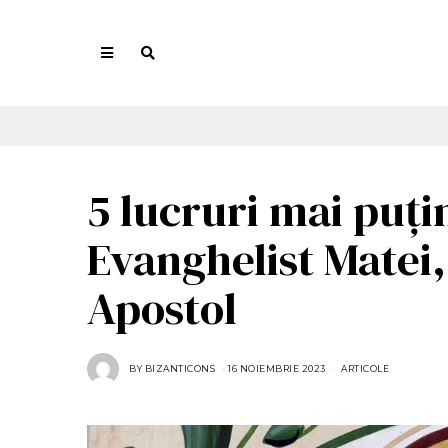
5 lucruri mai puți
Evanghelist Matei
Apostol
BY
BIZANTICONS
16 NOIEMBRIE 2023
1
ARTICOLE
6
N
O
I
E
M