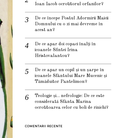
Ioan Iacob ocrotitorul orfanilor?
De ce începe Postul Adormirii Maicii
Domnului cu o zi mai devreme în
acest an?
De ce apar doi copaci înalți în
icoanele Sfintei Irina
Hristovalantou?
De ce apar un copil și un șarpe în
icoanele Sfântului Mare Mucenic și
Tămăduitor Pantelimon?
Teologie și… nefrologie: De ce este
considerată Sfânta Marina
ocrotitoarea celor cu boli de rinichi?
COMENTARII RECENTE