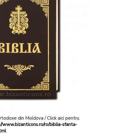
 Ortodoxe din Moldova / Click aici pentru
//www.bizanticons.ro/ro/biblia-sfanta-
tml