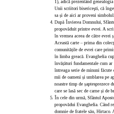
1), adică prezentând genealogia l
Unii scriitori bisericeşti, că în
sa și de aici ar proveni simbolul
După Învierea Domnului, Sfântul
propovăduit printre evrei. A scr
în vremea aceea de către evrei ș
Această carte – prima din colecț
comunitățile de evrei care primis
în limba greacă. Evanghelia cup
învățături fundamentale cum ar f
întreaga serie de minuni făcute d
mii de oameni și umblarea pe apă
noastre timp de șaptesprezece d
care se lasă sec de carne și de b
În cele din urmă, Sfântul Aposto
propovădui Evanghelia. Când reg
domnie de fratele său, Hirtaco. 