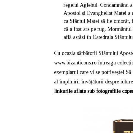
regelui Aglebul. Condamnând aces
Apostol și Evanghelist Matei a a
ca Sfântul Matei să fie omorât, 
că a fost ars pe rug. Mormântul
află astâzi în Catedrala Sfântulu
Cu ocazia sărbătorii Sfântului Apost
www.bizanticons.ro întreaga colecție 
exemplarul care vi se potrivește! Să v
al împlinirii învățăturii despre iub
linkurile aflate sub fotografiile cope