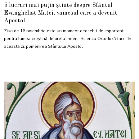
6
5 lucruri mai puțin știute despre Sfântul
N
O
Evanghelist Matei, vameșul care a devenit
I
E
Apostol
M
B
R
Ziua de 16 noiembrie este un moment deosebit de important
I
E
pentru lumea creștină de pretutindeni. Biserica Ortodoxă face, în
2
0
această zi, pomenirea Sfântului Apostol
2
3