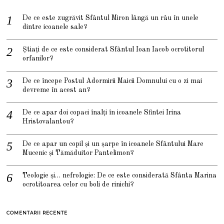
De ce este zugrăvit Sfântul Miron lângă un râu în unele
dintre icoanele sale?
Știați de ce este considerat Sfântul Ioan Iacob ocrotitorul
orfanilor?
De ce începe Postul Adormirii Maicii Domnului cu o zi mai
devreme în acest an?
De ce apar doi copaci înalți în icoanele Sfintei Irina
Hristovalantou?
De ce apar un copil și un șarpe în icoanele Sfântului Mare
Mucenic și Tămăduitor Pantelimon?
Teologie și… nefrologie: De ce este considerată Sfânta Marina
ocrotitoarea celor cu boli de rinichi?
COMENTARII RECENTE