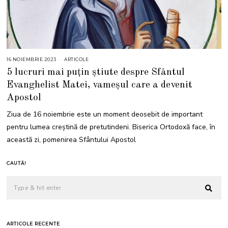
16 NOIEMBRIE 2023
1
ARTICOLE
6
5 lucruri mai puțin știute despre Sfântul
N
O
Evanghelist Matei, vameșul care a devenit
I
E
Apostol
M
B
R
Ziua de 16 noiembrie este un moment deosebit de important
I
E
pentru lumea creștină de pretutindeni. Biserica Ortodoxă face, în
2
0
această zi, pomenirea Sfântului Apostol
2
3
CAUTĂ!
ARTICOLE RECENTE