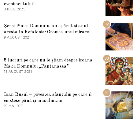
evenimentului!
8 IULIE 2025
1
0
I
U
02
Șerpii Maicii Domnului au apărut și anul
L
acesta în Kefalonia: Cronica unui miracol
I
E
9 AUGUST 2021
2
2
7
0
M
2
A
5
R
03
5 lucruri pe care nu le știam despre icoana
T
I
Maicii Domnului „Pantanassa”
E
13 AUGUST 2021
1
2
3
0
A
2
U
2
G
04
Ioan Rusul – povestea sfântului pe care îl
U
S
cinstesc până și musulmanii
T
19 MAI 2021
1
2
9
0
M
2
A
1
I
2
0