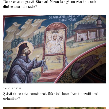
De ce este zugrăvit Sfântul Miron lângă un râu în unele
U
G
dintre icoanele sale?
U
S
T
2
0
2
6
3 AUGUST 2026
3
A
Știați de ce este considerat Sfântul Ioan Iacob ocrotitorul
U
G
orfanilor?
U
S
T
2