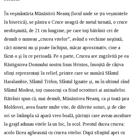
În veşmântăria Mănăstirii Neamţ (locul unde se țin veșmintele
în biserică), se păstra o Cruce neagră de metal turnată, o cruce
neobişnuită, de 21 cm lungime, pe care toţi bătrânii cei de
demult o numeau „crucea vitelor”, având o vechime neştiută,
căci nimeni nu-şi poate închipui, măcar aproximativ, cine a
făcut-o şi în ce perioadă. Pe o parte, Crucea are zugrăvită pe ea
Răstignirea Domnului nostru Iisus Hristos, însoțită de câțiva
sfinți reprezentați în relief, printre care se numără Sfântul
Haralambie, Sfântul Trifon, Sfântul Ignatie și, nu în ultimul rând
Sfântul Modest, toți cunoscuți ca fiind ocrotitori ai animalelor.
Bătrânii spun că, mai demult, Mănăstirea Neamţ, ca şi toată ţara
Moldovei, avea foarte multe vite, de diferite soiuri, şi de câte
ori se întâmpla să apară vreo boală, părinții care aveau ascultare
la grajd adunau vitele la un loc, în ocol. Preotul ducea crucea;
acolo făcea agheasmă cu crucea vitelor. După sfinţitul apei cu