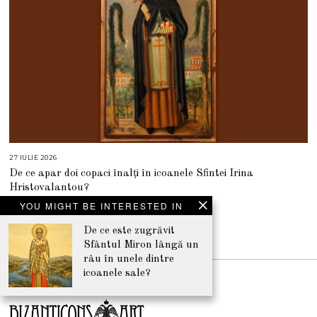
27 IULIE 2026
2
7
De ce apar doi copaci înalți în icoanele Sfintei Irina
I
U
Hristovalantou?
L
I
YOU MIGHT BE INTERESTED IN
E
2
0
De ce este zugrăvit
2
NEWSLETTER
6
Sfântul Miron lângă un
râu în unele dintre
icoanele sale?