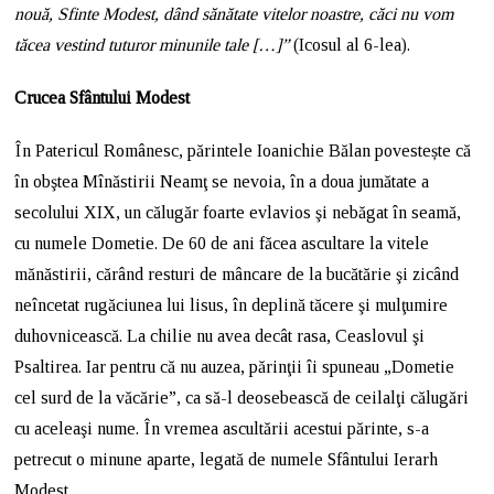
nouă, Sfinte Modest, dând sănătate vitelor noastre, căci nu vom
tăcea vestind tuturor minunile tale
[…]
”
(Icosul al 6-lea).
Crucea Sfântului Modest
În Patericul Românesc, părintele Ioanichie Bălan povestește că
în obştea Mînăstirii Neamţ se nevoia, în a doua jumătate a
secolului XIX, un călugăr foarte evlavios şi nebăgat în seamă,
cu numele Dometie. De 60 de ani făcea ascultare la vitele
mănăstirii, cărând resturi de mâncare de la bucătărie şi zicând
neîncetat rugăciunea lui lisus, în deplină tăcere şi mulţumire
duhovnicească. La chilie nu avea decât rasa, Ceaslovul şi
Psaltirea. Iar pentru că nu auzea, părinţii îi spuneau „Dometie
cel surd de la văcărie”, ca să-l deosebească de ceilalţi călugări
cu aceleaşi nume. În vremea ascultării acestui părinte, s-a
petrecut o minune aparte, legată de numele Sfântului Ierarh
Modest.