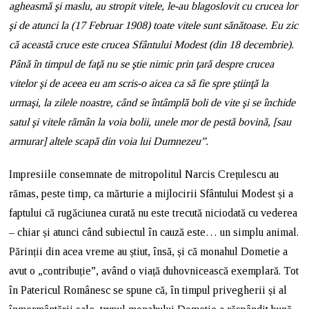
agheasmă şi maslu, au stropit vitele, le-au blagoslovit cu crucea lor
şi de atunci la (17 Februar 1908) toate vitele sunt sănătoase. Eu zic
că această cruce este crucea Sfântului Modest (din 18 decembrie).
Până în timpul de faţă nu se ştie nimic prin ţară despre crucea
vitelor şi de aceea eu am scris-o aicea ca să fie spre ştiinţă la
urmaşi, la zilele noastre, când se întâmplă boli de vite şi se închide
satul şi vitele rămân la voia bolii, unele mor de pestă bovină, [sau
armurar] altele scapă din voia lui Dumnezeu”.
Impresiile consemnate de mitropolitul Narcis Crețulescu au
rămas, peste timp, ca mărturie a mijlocirii Sfântului Modest și a
faptului că rugăciunea curată nu este trecută niciodată cu vederea
– chiar și atunci când subiectul în cauză este… un simplu animal.
Părinții din acea vreme au știut, însă, și că monahul Dometie a
avut o „contribuție”, având o viață duhovnicească exemplară. Tot
în Patericul Românesc se spune că, în timpul privegherii și al