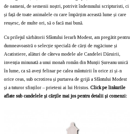
de oameni, de semenii noștri, potrivit îndemnului scripturisti, ci
și față de toate animalele cu care împărțim această lume și care
reușesc, de multe ori, să o facă mai bună.
Cu prilejul sărbătorii Sfântului Ierarh Modest, am pregătit pentru
dumneavoastră o selecție specială de cărți de rugăciune și
Acatistiere, alături de câteva modele ale Candelei Dăruirii,
invenția minunată a unui monah român din Munții Șureanu unică
în lume, ca să aveți felinar pe calea mântuirii în orice zi și-n
orice ceas, sub ocrotirea și purtarea de grijă a Sfântului Modest
și a tuturor sfinților – prieteni ai lui Hristos.
Click pe linkurile
aflate sub candelele și cărțile mai jos pentru detalii și comenzi: