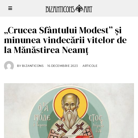
„Crucea Sfântului Modest” și
minunea vindecării vitelor de
la Mănăstirea Neamț
BY
BIZANTICONS
16 DECEMBRIE 2023
1
ARTICOLE
6
D
E
C
E
M
B
R
I
E
2
0
2
3