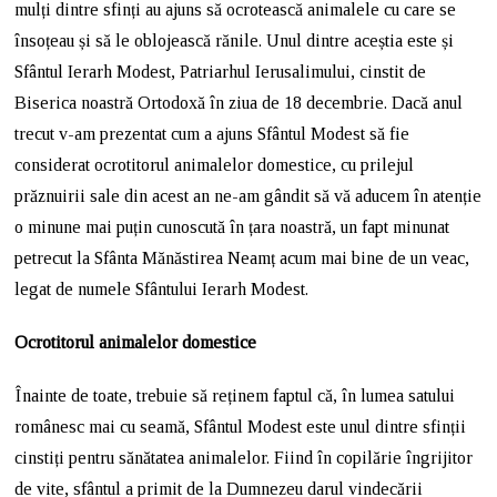
mulți dintre sfinți au ajuns să ocrotească animalele cu care se
însoțeau și să le oblojească rănile. Unul dintre aceștia este și
Sfântul Ierarh Modest, Patriarhul Ierusalimului, cinstit de
Biserica noastră Ortodoxă în ziua de 18 decembrie. Dacă anul
trecut v-am prezentat cum a ajuns Sfântul Modest să fie
considerat ocrotitorul animalelor domestice, cu prilejul
prăznuirii sale din acest an ne-am gândit să vă aducem în atenție
o minune mai puțin cunoscută în țara noastră, un fapt minunat
petrecut la Sfânta Mănăstirea Neamț acum mai bine de un veac,
legat de numele Sfântului Ierarh Modest.
Ocrotitorul animalelor domestice
Înainte de toate, trebuie să reținem faptul că, în lumea satului
românesc mai cu seamă, Sfântul Modest este unul dintre sfinții
cinstiți pentru sănătatea animalelor. Fiind în copilărie îngrijitor
de vite, sfântul a primit de la Dumnezeu darul vindecării