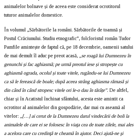
animalelor bolnave și de aceea este considerat ocrotitorul
tuturor animalelor domestice.
În volumul „Sărbătorile la români. Sărbătorile de toamnă și
Postul Crăciunului. Studiu etnografic”, folcloristul român Tudor
Pamfile amintește de faptul că, pe 18 decembrie, oamenii satului
de mai demult îl aduc pe preot acasă,
„se roagă lui Dumnezeu în
genunchi și fac aghiasmă; pe urmă preotul iese și stropește cu
aghiasmă ograda, ocolul și toate vitele, rugându-se lui Dumnezeu
ca să le ferească de boale; după aceea strâng aghiasma rămasă și
din când în când stropesc vitele ori le-o dau în tărâțe”.
De altfel,
chiar și în Acatistul închinat sfântului, acesta este amintit ca
ocrotitor al animalelor din gospodărie, dar mai cu aseamă al
vitelor:
„[…] ai cerut de la Dumnezeu darul vindecării de boli la
animalele de care ei se folosesc în viaţa cea de toate zilele, mai ales
a acelora care cu credinţă te cheamă în ajutor. Deci ajută-ne şi