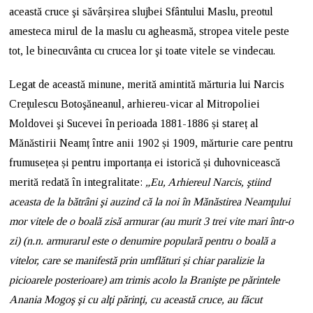
această cruce şi săvârșirea slujbei Sfântului Maslu, preotul
amesteca mirul de la maslu cu agheasmă, stropea vitele peste
tot, le binecuvânta cu crucea lor şi toate vitele se vindecau.
Legat de această minune, merită amintită mărturia lui Narcis
Creţulescu Botoşăneanul, arhiereu-vicar al Mitropoliei
Moldovei şi Sucevei în perioada 1881-1886 și stareț al
Mănăstirii Neamț între anii 1902 și 1909, mărturie care pentru
frumusețea și pentru importanța ei istorică și duhovnicească
merită redată în integralitate:
„Eu, Arhiereul Narcis, ştiind
aceasta de la bătrâni şi auzind că la noi în Mănăstirea Neamţului
mor vitele de o boală zisă armurar (au murit 3 trei vite mari într-o
zi) (n.n. armurarul este o denumire populară pentru o boală a
vitelor, care se manifestă prin umflături și chiar paralizie la
picioarele posterioare) am trimis acolo la Branişte pe părintele
Anania Mogoş şi cu alţi părinţi, cu această cruce, au făcut