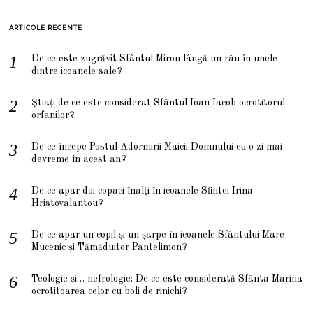
ARTICOLE RECENTE
De ce este zugrăvit Sfântul Miron lângă un râu în unele
dintre icoanele sale?
Știați de ce este considerat Sfântul Ioan Iacob ocrotitorul
orfanilor?
De ce începe Postul Adormirii Maicii Domnului cu o zi mai
devreme în acest an?
De ce apar doi copaci înalți în icoanele Sfintei Irina
Hristovalantou?
De ce apar un copil și un șarpe în icoanele Sfântului Mare
Mucenic și Tămăduitor Pantelimon?
Teologie și… nefrologie: De ce este considerată Sfânta Marina
ocrotitoarea celor cu boli de rinichi?