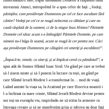
înmormântării sale, trupul monahului Dometie a răspândit bună
mireasmă. Atunci, mitropolitul le-a spus celor de față:
„Vedeţi,
părinţilor, cum proslăveşte Dumnezeu pe cel ce face ascultare
fără
cârtire? Vedeţi pe cel ce se roagă neîncetat cu răbdare şi care nu
caută răsplată de la oameni, ci de la singur lisus Hristos? Părintele
D
ometie cel sărac acum s-a îmbogăţit! Părintele Dometie, pe care
nimeni
nu-l băga în seamă, acum se roagă în cer pentru noi. Căci
aşa proslăveşte
Dumnezeu pe călugării cei smeriţi şi ascultători!”.
„Împacă-te, omule, cu sine-ţi, şi ai împăcat cerul cu pământul!”
, a
spus atât de frumos Sfântul Isaac Sirul. Un gând pe care ar trebui
să-l ținem minte și să-l punem în lucrare cu toții, un gând pe
care Sfântul Ierarh Modest l-a transformat în… mod de viață.
Luând aminte la viața sa, la Acatistul pe care Biserica noastră i
l-a închinat cu mare cinste, Sfântul Ierarh Modest devine pentru
noi toți un exemplu viu, inspirându-ne să trăim în armonie cu
întreaga creație și să ne manifestăm grija și iubirea nu doar față