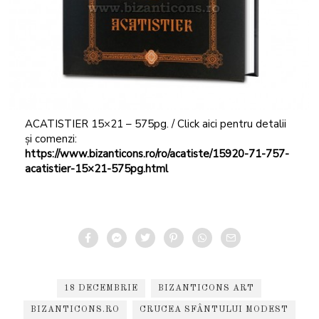
ACATISTIER 15×21 – 575pg. / Click aici pentru detalii
și comenzi:
https://www.bizanticons.ro/ro/acatiste/15920-71-757-
acatistier-15×21-575pg.html
18 DECEMBRIE
BIZANTICONS ART
BIZANTICONS.RO
CRUCEA SFÂNTULUI MODEST