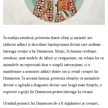
În tradiția ortodoxă, prietenia dintre sfinți și animale are
rădăcini adânci și dezvăluie înțelepciunea divină care străbate
întreaga creație a lui Dumnezeu. Sfinții, în lumina credinței
ortodoxe, sunt modele de iubire și compasiune, iar relația lor cu
animalele nu reprezintă doar o simplă interacțiune, ci o
manifestare a armoniei adânci dintre om și restul creației lui
Dumnezeu. În această lumină, prietenia sfinților cu animalele
devine o oglindă a dragostei divine care leagă toate ființele, o
expresie a grijii lui Dumnezeu pentru întreaga Sa creație.
Urmând poruncii lui Dumnezeu de a fi stăpânitori ai creației,