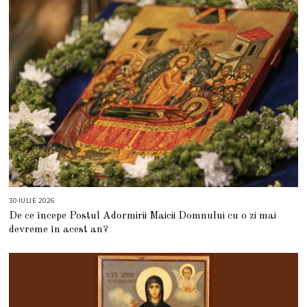
0
2
6
30 IULIE 2026
3
0
De ce începe Postul Adormirii Maicii Domnului cu o zi mai
I
U
devreme în acest an?
L
I
E
2
0
2
6