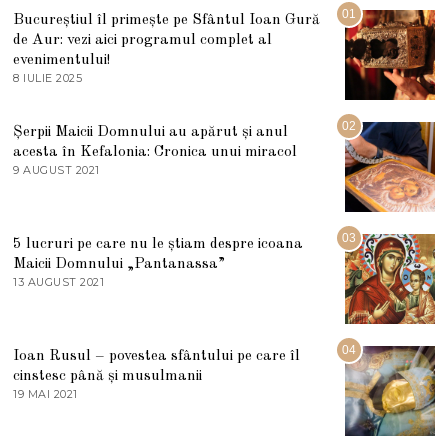
01
Bucureștiul îl primește pe Sfântul Ioan Gură
de Aur: vezi aici programul complet al
evenimentului!
8 IULIE 2025
1
0
I
U
02
Șerpii Maicii Domnului au apărut și anul
L
acesta în Kefalonia: Cronica unui miracol
I
E
9 AUGUST 2021
2
2
7
0
M
2
A
5
R
03
5 lucruri pe care nu le știam despre icoana
T
I
Maicii Domnului „Pantanassa”
E
13 AUGUST 2021
1
2
3
0
A
2
U
2
G
04
Ioan Rusul – povestea sfântului pe care îl
U
S
cinstesc până și musulmanii
T
19 MAI 2021
1
2
9
0
M
2
A
1