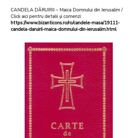
CANDELA DĂRUIRII – Maica Domnului din Ierusalim /
Click aici pentru detalii și comenzi:
https://www.bizanticons.ro/ro/candele-masa/19111-
candela-daruirii-maica-domnului-din-ierusalim.html