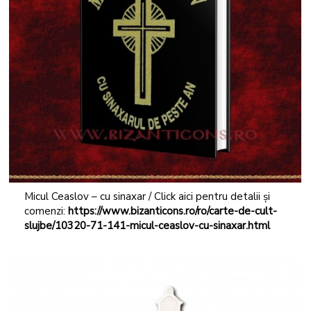
Micul Ceaslov – cu sinaxar / Click aici pentru detalii și
comenzi:
https://www.bizanticons.ro/ro/carte-de-cult-
slujbe/10320-71-141-micul-ceaslov-cu-sinaxar.html