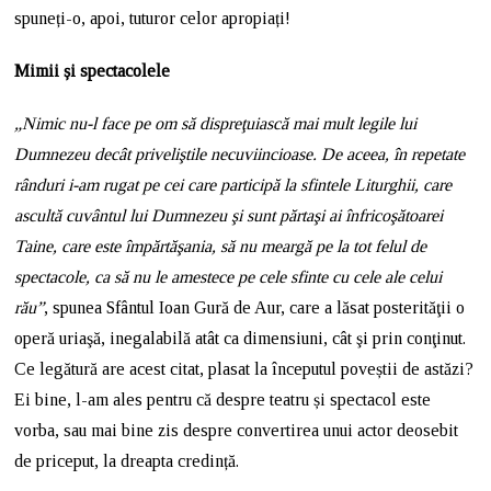
spuneți-o, apoi, tuturor celor apropiați!
Mimii și spectacolele
„Nimic nu-l face pe om să dispreţuiască mai mult legile lui
Dumnezeu decât priveliştile necuviincioase. De aceea, în repetate
rânduri i-am rugat pe cei care participă la sfintele Liturghii, care
ascultă cuvântul lui Dumnezeu şi sunt părtaşi ai înfricoşătoarei
Taine, care este împărtăşania, să nu meargă pe la tot felul de
spectacole, ca să nu le amestece pe cele sfinte cu cele ale celui
rău”
, spunea Sfântul Ioan Gură de Aur, care a lăsat posterităţii o
operă uriaşă, inegalabilă atât ca dimensiuni, cât şi prin conţinut.
Ce legătură are acest citat, plasat la începutul poveștii de astăzi?
Ei bine, l-am ales pentru că despre teatru și spectacol este
vorba, sau mai bine zis despre convertirea unui actor deosebit
de priceput, la dreapta credință.