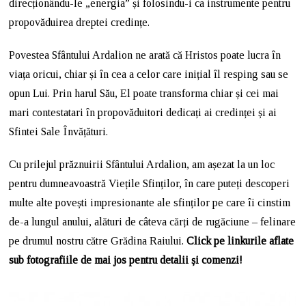
direcționându-le „energia” și folosindu-i ca instrumente pentru
propovăduirea dreptei credințe.
Povestea Sfântului Ardalion ne arată că Hristos poate lucra în
viața oricui, chiar și în cea a celor care inițial îl resping sau se
opun Lui. Prin harul Său, El poate transforma chiar și cei mai
mari contestatari în propovăduitori dedicați ai credinței și ai
Sfintei Sale Învățături.
Cu prilejul prăznuirii Sfântului Ardalion, am așezat la un loc
pentru dumneavoastră Viețile Sfinților, în care puteți descoperi
multe alte povești impresionante ale sfinților pe care îi cinstim
de-a lungul anului, alături de câteva cărți de rugăciune – felinare
pe drumul nostru către Grădina Raiului.
Click pe linkurile aflate
sub fotografiile de mai jos pentru detalii și comenzi!