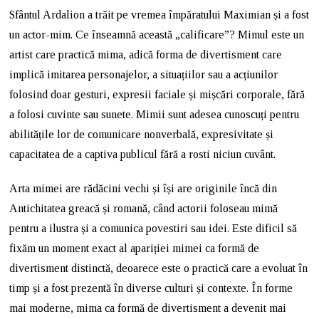
Sfântul Ardalion a trăit pe vremea împăratului Maximian și a fost
un actor-mim. Ce înseamnă această „calificare”? Mimul este un
artist care practică mima, adică forma de divertisment care
implică imitarea personajelor, a situațiilor sau a acțiunilor
folosind doar gesturi, expresii faciale și mișcări corporale, fără
a folosi cuvinte sau sunete. Mimii sunt adesea cunoscuți pentru
abilitățile lor de comunicare nonverbală, expresivitate și
capacitatea de a captiva publicul fără a rosti niciun cuvânt.
Arta mimei are rădăcini vechi și își are originile încă din
Antichitatea greacă și romană, când actorii foloseau mimă
pentru a ilustra și a comunica povestiri sau idei. Este dificil să
fixăm un moment exact al apariției mimei ca formă de
divertisment distinctă, deoarece este o practică care a evoluat în
timp și a fost prezentă în diverse culturi și contexte. În forme
mai moderne, mima ca formă de divertisment a devenit mai