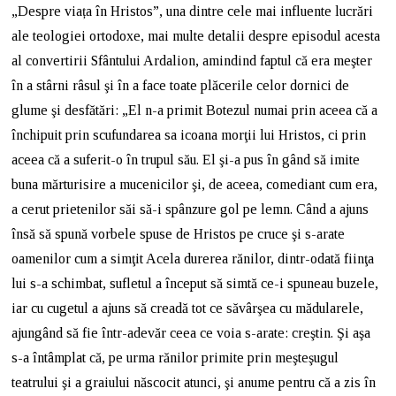
„Despre viața în Hristos”, una dintre cele mai influente lucrări
ale teologiei ortodoxe, mai multe detalii despre episodul acesta
al convertirii Sfântului Ardalion, amindind faptul că era meşter
în a stârni râsul şi în a face toate plăcerile celor dornici de
glume şi desfătări: „El n-a primit Botezul numai prin aceea că a
închipuit prin scufundarea sa icoana morţii lui Hristos, ci prin
aceea că a suferit-o în trupul său. El şi-a pus în gând să imite
buna mărturisire a mucenicilor şi, de aceea, comediant cum era,
a cerut prietenilor săi să-i spânzure gol pe lemn. Când a ajuns
însă să spună vorbele spuse de Hristos pe cruce şi s-arate
oamenilor cum a simţit Acela durerea rănilor, dintr-odată fiinţa
lui s-a schimbat, sufletul a început să simtă ce-i spuneau buzele,
iar cu cugetul a ajuns să creadă tot ce săvârşea cu mădularele,
ajungând să fie într-adevăr ceea ce voia s-arate: creştin. Şi aşa
s-a întâmplat că, pe urma rănilor primite prin meşteşugul
teatrului şi a graiului născocit atunci, şi anume pentru că a zis în