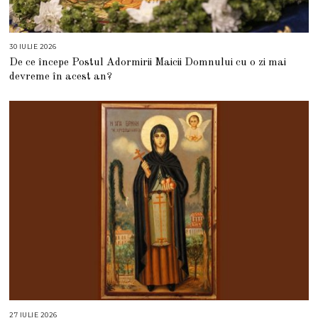
30 IULIE 2026
3
0
De ce începe Postul Adormirii Maicii Domnului cu o zi mai
I
U
devreme în acest an?
L
I
E
2
0
2
6
27 IULIE 2026
2