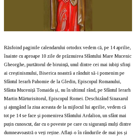
Răsfoind paginile calendarului ortodox vedem că, pe 14 aprilie,
înainte cu aproape 10 zile de prăznuirea Sfântului Mare Mucenic
Gheorghe, purtătorul de biruință, unul dintre cei mai iubiţi sfinţi
ai creștinismului, Biserica noastră a rânduit să-i pomenim pe
Sfântul Ierarh Pahomie de la Gledin, Episcopul Romanului,
Sfânta Muceniță Tomaida și, nu în ultimul rând, pe Sfântul Ierarh
Martin Mărturisitorul, Episcopul Romei. Deschizând Sinaxarul
și ajungând la ziua aceasta de la mijlocul lui aprilie, vedem că
tot pe 14 se face și pomenirea Sfântului Ardalion, un sfânt mai
puțin cunoscut, dar cu o poveste pe care cu siguranță mulți dintre
dumneavoastră o veți reține. Aflați-o în rândurile de mai jos și