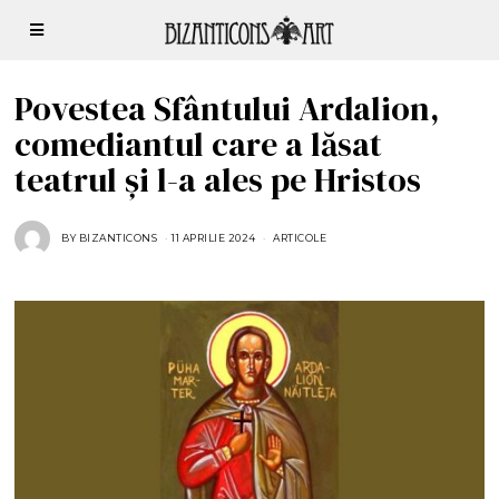
Povestea Sfântului Ardalion,
comediantul care a lăsat
teatrul și l-a ales pe Hristos
BY
BIZANTICONS
11 APRILIE 2024
1
ARTICOLE
1
A
P
R
I
L
I
E
2
0
2
4