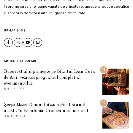
în promovarea unei game variate de articole religioase, produse specifice
și servicii în domeniul artei religioase de calitate.
URMĂRIȚI-NE!
ARTICOLE POPULARE
01
Bucureștiul îl primește pe Sfântul Ioan Gură
de Aur: vezi aici programul complet al
evenimentului!
8 IULIE 2025
1
0
I
U
02
Șerpii Maicii Domnului au apărut și anul
L
acesta în Kefalonia: Cronica unui miracol
I
E
9 AUGUST 2021
2
2
7
0
M
2
A