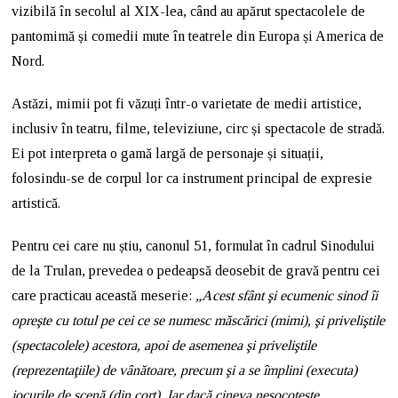
vizibilă în secolul al XIX-lea, când au apărut spectacolele de
pantomimă și comedii mute în teatrele din Europa și America de
Nord.
Astăzi, mimii pot fi văzuți într-o varietate de medii artistice,
inclusiv în teatru, filme, televiziune, circ și spectacole de stradă.
Ei pot interpreta o gamă largă de personaje și situații,
folosindu-se de corpul lor ca instrument principal de expresie
artistică.
Pentru cei care nu știu, canonul 51, formulat în cadrul Sinodului
de la Trulan, prevedea o pedeapsă deosebit de gravă pentru cei
care practicau această meserie:
„Acest sfânt şi ecumenic sinod îi
opreşte cu totul pe cei ce se numesc măscărici (mimi), şi priveliştile
(spectacolele) acestora, apoi de asemenea şi priveliştile
(reprezentaţiile) de vânătoare, precum şi a se împlini (executa)
jocurile de scenă (din cort). Iar dacă cineva nesocoteşte