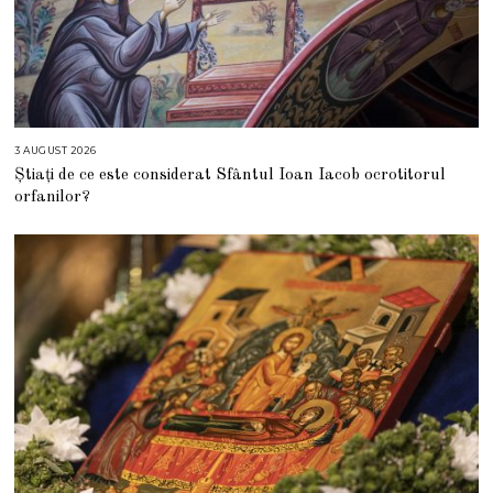
3 AUGUST 2026
3
A
Știați de ce este considerat Sfântul Ioan Iacob ocrotitorul
U
G
orfanilor?
U
S
T
2
0
2
6