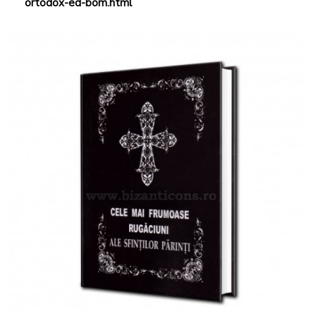
ortodox-ed-bom.html