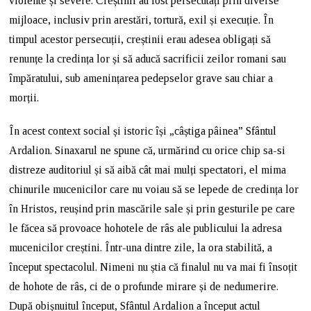
violente și severe. Creștinii au fost persecutați prin diverse
mijloace, inclusiv prin arestări, tortură, exil și execuție. În
timpul acestor persecuții, creștinii erau adesea obligați să
renunțe la credința lor și să aducă sacrificii zeilor romani sau
împăratului, sub amenințarea pedepselor grave sau chiar a
morții.
În acest context social și istoric își „câștiga pâinea” Sfântul
Ardalion. Sinaxarul ne spune că, urmărind cu orice chip sa-si
distreze auditoriul și să aibă cât mai mulți spectatori, el mima
chinurile mucenicilor care nu voiau să se lepede de credința lor
în Hristos, reușind prin mascările sale și prin gesturile pe care
le făcea să provoace hohotele de râs ale publicului la adresa
mucenicilor creștini. Într-una dintre zile, la ora stabilită, a
început spectacolul. Nimeni nu știa că finalul nu va mai fi însoțit
de hohote de râs, ci de o profunde mirare și de nedumerire.
După obișnuitul început, Sfântul Ardalion a început actul