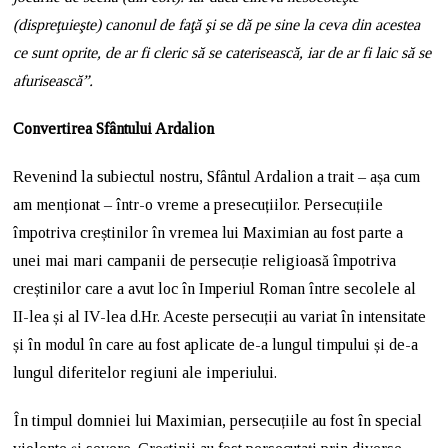
(dispreţuieşte) canonul de faţă şi se dă pe sine la ceva din acestea
ce sunt oprite, de ar fi cleric să se caterisească, iar de ar fi laic să se
afurisească”.
Convertirea Sfântului Ardalion
Revenind la subiectul nostru, Sfântul Ardalion a trait – așa cum
am menționat – într-o vreme a presecuțiilor. Persecuțiile
împotriva creștinilor în vremea lui Maximian au fost parte a
unei mai mari campanii de persecuție religioasă împotriva
creștinilor care a avut loc în Imperiul Roman între secolele al
II-lea și al IV-lea d.Hr. Aceste persecuții au variat în intensitate
și în modul în care au fost aplicate de-a lungul timpului și de-a
lungul diferitelor regiuni ale imperiului.
În timpul domniei lui Maximian, persecuțiile au fost în special