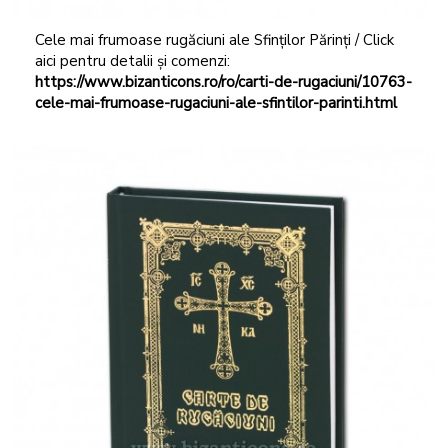
Cele mai frumoase rugăciuni ale Sfinților Părinți / Click
aici pentru detalii și comenzi:
https://www.bizanticons.ro/ro/carti-de-rugaciuni/10763-
cele-mai-frumoase-rugaciuni-ale-sfintilor-parinti.html