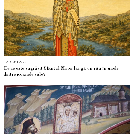
5 AUGUST 2026
5
A
De ce este zugrăvit Sfântul Miron lângă un râu în unele
U
G
dintre icoanele sale?
U
S
T
2
0
2
6