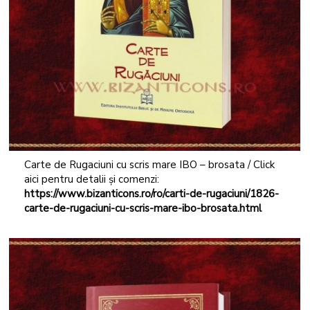
Carte de Rugaciuni cu scris mare IBO – brosata / Click
aici pentru detalii și comenzi:
https://www.bizanticons.ro/ro/carti-de-rugaciuni/1826-
carte-de-rugaciuni-cu-scris-mare-ibo-brosata.html