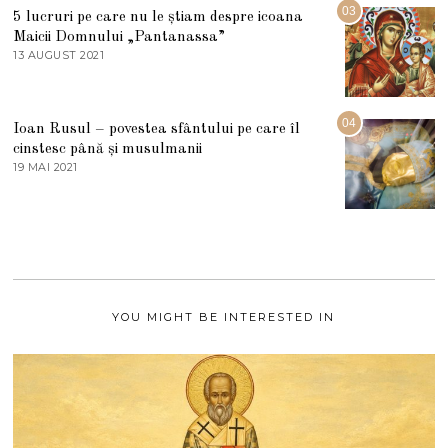
5
R
03
5 lucruri pe care nu le știam despre icoana
T
I
Maicii Domnului „Pantanassa”
E
13 AUGUST 2021
1
2
3
0
A
2
U
2
G
04
Ioan Rusul – povestea sfântului pe care îl
U
S
cinstesc până și musulmanii
T
19 MAI 2021
1
2
9
0
M
2
A
1
I
2
0
2
1
YOU MIGHT BE INTERESTED IN