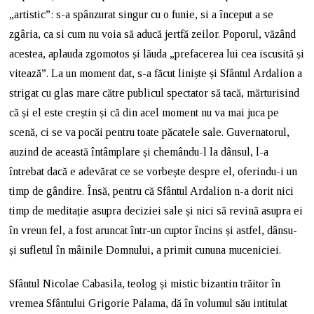
„artistic”: s-a spânzurat singur cu o funie, si a început a se
zgâria, ca si cum nu voia să aducă jertfă zeilor. Poporul, văzând
acestea, aplauda zgomotos și lăuda „prefacerea lui cea iscusită și
vitează”. La un moment dat, s-a făcut liniște și Sfântul Ardalion a
strigat cu glas mare către publicul spectator să tacă, mărturisind
că și el este creștin și că din acel moment nu va mai juca pe
scenă, ci se va pocăi pentru toate păcatele sale. Guvernatorul,
auzind de această întâmplare și chemându-l la dânsul, l-a
întrebat dacă e adevărat ce se vorbește despre el, oferindu-i un
timp de gândire. Însă, pentru că Sfântul Ardalion n-a dorit nici
timp de meditație asupra deciziei sale și nici să revină asupra ei
în vreun fel, a fost aruncat într-un cuptor încins și astfel, dânsu-
și sufletul în mâinile Domnului, a primit cununa muceniciei.
Sfântul Nicolae Cabasila, teolog și mistic bizantin trăitor în
vremea Sfântului Grigorie Palama, dă în volumul său intitulat