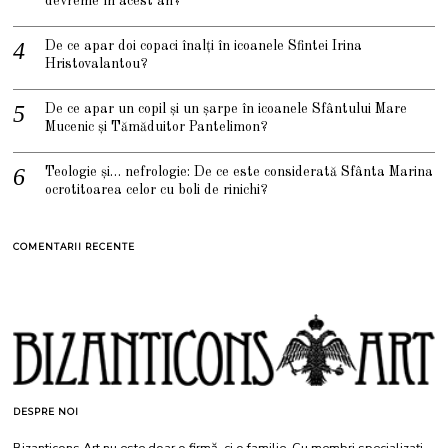
devreme în acest an?
De ce apar doi copaci înalți în icoanele Sfintei Irina
Hristovalantou?
De ce apar un copil și un șarpe în icoanele Sfântului Mare
Mucenic și Tămăduitor Pantelimon?
Teologie și… nefrologie: De ce este considerată Sfânta Marina
ocrotitoarea celor cu boli de rinichi?
COMENTARII RECENTE
DESPRE NOI
Bizanticons Art nu este doar o firmă, ci o familie. Cu membri specializați