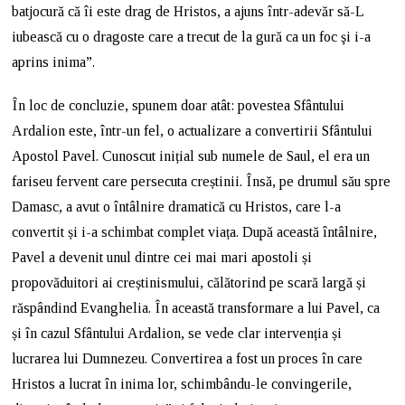
batjocură că îi este drag de Hristos, a ajuns într-adevăr să-L
iubească cu o dragoste care a trecut de la gură ca un foc şi i-a
aprins inima”.
În loc de concluzie, spunem doar atât: povestea Sfântului
Ardalion este, într-un fel, o actualizare a convertirii Sfântului
Apostol Pavel. Cunoscut inițial sub numele de Saul, el era un
fariseu fervent care persecuta creștinii. Însă, pe drumul său spre
Damasc, a avut o întâlnire dramatică cu Hristos, care l-a
convertit și i-a schimbat complet viața. După această întâlnire,
Pavel a devenit unul dintre cei mai mari apostoli și
propovăduitori ai creștinismului, călătorind pe scară largă și
răspândind Evanghelia. În această transformare a lui Pavel, ca
și în cazul Sfântului Ardalion, se vede clar intervenția și
lucrarea lui Dumnezeu. Convertirea a fost un proces în care
Hristos a lucrat în inima lor, schimbându-le convingerile,