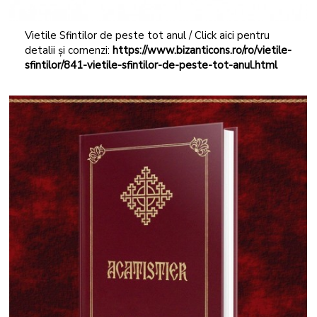
Vietile Sfintilor de peste tot anul / Click aici pentru
detalii și comenzi:
https://www.bizanticons.ro/ro/vietile-
sfintilor/841-vietile-sfintilor-de-peste-tot-anul.html