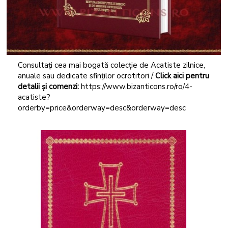
Consultați cea mai bogată colecție de Acatiste zilnice,
anuale sau dedicate sfinților ocrotitori /
Click aici pentru
detalii și comenzi:
https://www.bizanticons.ro/ro/4-
acatiste?
orderby=price&orderway=desc&orderway=desc