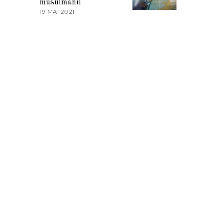
musulmanii
T
19 MAI 2021
1
2
9
0
M
2
A
1
I
2
0
2
1