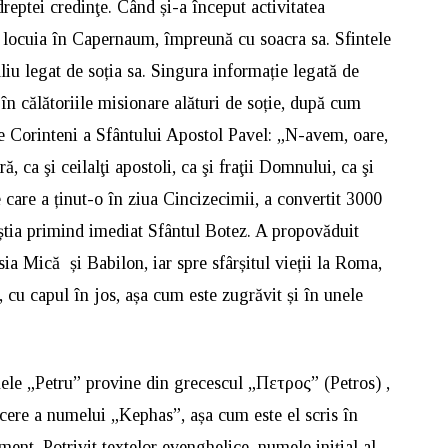
dreptei credinţe. Când și-a început activitatea
și locuia în Capernaum, împreună cu soacra sa. Sfintele
iu legat de soția sa. Singura informație legată de
în călătoriile misionare alături de soție, după cum
e Corinteni a Sfântului Apostol Pavel: „N-avem, oare,
, ca şi ceilalţi apostoli, ca şi fraţii Domnului, ca şi
e care a ținut-o în ziua Cincizecimii, a convertit 3000
știa primind imediat Sfântul Botez. A propovăduit
ia Mică și Babilon, iar spre sfârșitul vieții la Roma,
, cu capul în jos, așa cum este zugrăvit și în unele
le „Petru” provine din grecescul „Πετρος” (Petros) ,
ucere a numelui „Kephas”, așa cum este el scris în
ent. Potrivit textelor evenghelice, numele inițial al