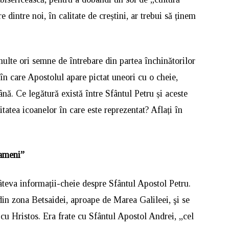
 dintre noi, în calitate de creștini, ar trebui să ținem
multe ori semne de întrebare din partea închinătorilor
în care Apostolul apare pictat uneori cu o cheie,
nă. Ce legătură există între Sfântul Petru și aceste
itatea icoanelor în care este reprezentat? Aflați în
oameni”
âteva informații-cheie despre Sfântul Apostol Petru.
din zona Betsaidei, aproape de Marea Galileei, şi se
cu Hristos. Era frate cu Sfântul Apostol Andrei, „cel