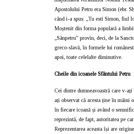
Apostolului Petru era Simon (ebr. S
când i-a spus: „Tu esti Simon, fiul I
Moștenit din forma populară a limbi
„Sânpetru” provin, deci, de la Sanctu
greco-slavă, în formele lui românesti
apoi, toate celelalte diminutive.
Cheile din icoanele Sfântului Petru
Cei dintre dumneavoastră care v-ați 
ați observat că acesta ține în mâini 
în fiecare icoană și având o semnific
reprezintă, de fapt, autoritatea pe ca
Reprezentarea aceasta își are origin