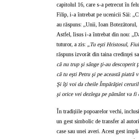
capitolul 16, care s-a petrecut în fel
Filip, i-a întrebat pe ucenicii Săi: 
au răspuns: „Unii, Ioan Botezătorul, a
Astfel, Iisus i-a întrebat din nou: „D
tuturor, a zis:
„Tu eşti Hristosul, Fi
răspuns izvorât din taina credinţei sa
că nu trup şi sânge ţi-au descoperit ţ
că tu eşti Petru şi pe această piatră 
Şi îţi voi da cheile Împărăţiei ceruril
şi orice vei dezlega pe pământ va fi d
În tradițiile popoarelor vechi, inclu
un gest simbolic de transfer al autorit
case sau unei averi. Acest gest impli