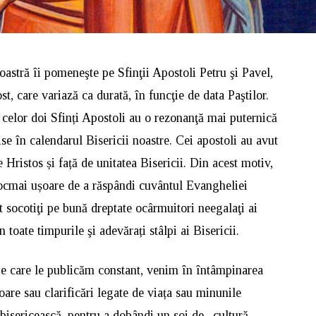
noastră îi pomeneşte pe Sfinţii Apostoli Petru şi Pavel,
t, care variază ca durată, în funcţie de data Paştilor.
celor doi Sfinți Apostoli au o rezonanţă mai puternică
ise în calendarul Bisericii noastre. Cei apostoli au avut
Hristos și față de unitatea Bisericii. Din acest motiv,
tocmai ușoare de a răspândi cuvântul Evangheliei
st socotiţi pe bună dreptate ocârmuitori neegalaţi ai
n toate timpurile şi adevărați stâlpi ai Bisericii.
 pe care le publicăm constant, venim în întâmpinarea
are sau clarificări legate de viața sau minunile
ta bisericească, pentru a dobândi un soi de „cultură