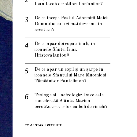
Ioan Iacob ocrotitorul orfanilor?
De ce începe Postul Adormirii Maicii
Domnului cu o zi mai devreme în
acest an?
De ce apar doi copaci înalți în
icoanele Sfintei Irina
Hristovalantou?
De ce apar un copil și un șarpe în
icoanele Sfântului Mare Mucenic și
Tămăduitor Pantelimon?
Teologie și… nefrologie: De ce este
considerată Sfânta Marina
ocrotitoarea celor cu boli de rinichi?
COMENTARII RECENTE