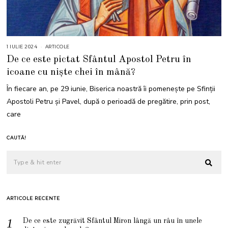
1 IULIE 2024
2
ARTICOLE
2
De ce este pictat Sfântul Apostol Petru în
I
U
icoane cu niște chei în mână?
L
I
E
În fiecare an, pe 29 iunie, Biserica noastră îi pomeneşte pe Sfinţii
2
0
Apostoli Petru şi Pavel, după o perioadă de pregătire, prin post,
2
4
care
CAUTĂ!
ARTICOLE RECENTE
De ce este zugrăvit Sfântul Miron lângă un râu în unele