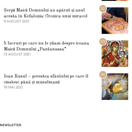
I
U
02
Șerpii Maicii Domnului au apărut și anul
L
acesta în Kefalonia: Cronica unui miracol
I
E
9 AUGUST 2021
2
2
7
0
M
2
A
5
R
03
5 lucruri pe care nu le știam despre icoana
T
I
Maicii Domnului „Pantanassa”
E
13 AUGUST 2021
1
2
3
0
A
2
U
2
G
04
Ioan Rusul – povestea sfântului pe care îl
U
S
cinstesc până și musulmanii
T
19 MAI 2021
1
2
9
0
M
2
A
1
I
2
0
2
1
NEWSLETTER