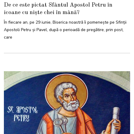
2
De ce este pictat Sfântul Apostol Petru în
I
U
icoane cu niște chei în mână?
L
I
E
În fiecare an, pe 29 iunie, Biserica noastră îi pomeneşte pe Sfinţii
2
0
Apostoli Petru şi Pavel, după o perioadă de pregătire, prin post,
2
4
care