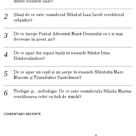
dintre icoanele sale?
Știați de ce este considerat Sfântul Ioan Iacob ocrotitorul
orfanilor?
De ce începe Postul Adormirii Maicii Domnului cu o zi mai
devreme în acest an?
De ce apar doi copaci înalți în icoanele Sfintei Irina
Hristovalantou?
De ce apar un copil și un șarpe în icoanele Sfântului Mare
Mucenic și Tămăduitor Pantelimon?
Teologie și… nefrologie: De ce este considerată Sfânta Marina
ocrotitoarea celor cu boli de rinichi?
COMENTARII RECENTE