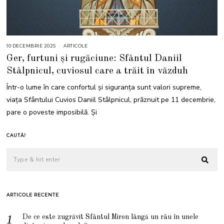
10 DECEMBRIE 2025
1
ARTICOLE
1
Ger, furtuni și rugăciune: Sfântul Daniil
D
E
Stâlpnicul, cuviosul care a trăit în văzduh
C
E
M
Într-o lume în care confortul și siguranța sunt valori supreme,
B
R
viața Sfântului Cuvios Daniil Stâlpnicul, prăznuit pe 11 decembrie,
I
E
pare o poveste imposibilă. Și
2
0
2
5
CAUTĂ!
ARTICOLE RECENTE
De ce este zugrăvit Sfântul Miron lângă un râu în unele