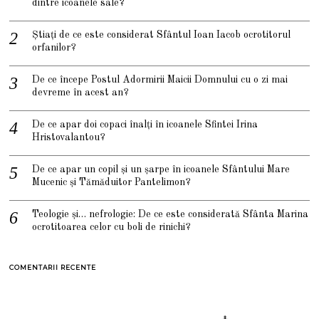
dintre icoanele sale?
Știați de ce este considerat Sfântul Ioan Iacob ocrotitorul
orfanilor?
De ce începe Postul Adormirii Maicii Domnului cu o zi mai
devreme în acest an?
De ce apar doi copaci înalți în icoanele Sfintei Irina
Hristovalantou?
De ce apar un copil și un șarpe în icoanele Sfântului Mare
Mucenic și Tămăduitor Pantelimon?
Teologie și… nefrologie: De ce este considerată Sfânta Marina
ocrotitoarea celor cu boli de rinichi?
COMENTARII RECENTE