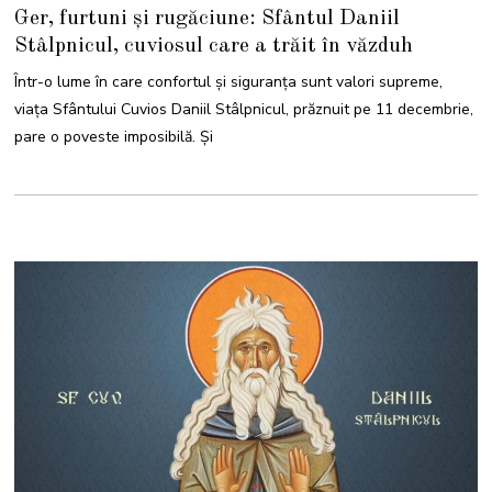
1
Ger, furtuni și rugăciune: Sfântul Daniil
D
E
Stâlpnicul, cuviosul care a trăit în văzduh
C
E
M
Într-o lume în care confortul și siguranța sunt valori supreme,
B
R
viața Sfântului Cuvios Daniil Stâlpnicul, prăznuit pe 11 decembrie,
I
E
pare o poveste imposibilă. Și
2
0
2
5