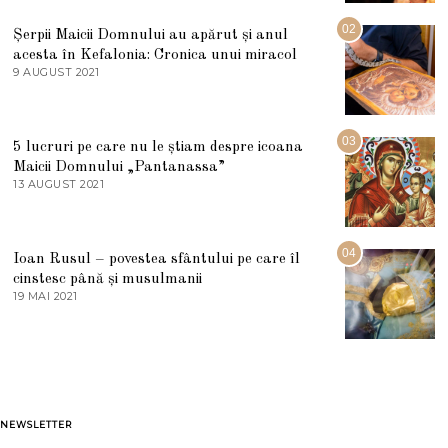
I
U
02
Șerpii Maicii Domnului au apărut și anul
L
acesta în Kefalonia: Cronica unui miracol
I
E
9 AUGUST 2021
2
2
7
0
M
2
A
5
R
03
5 lucruri pe care nu le știam despre icoana
T
I
Maicii Domnului „Pantanassa”
E
13 AUGUST 2021
1
2
3
0
A
2
U
2
G
04
Ioan Rusul – povestea sfântului pe care îl
U
S
cinstesc până și musulmanii
T
19 MAI 2021
1
2
9
0
M
2
A
1
I
2
0
2
1
NEWSLETTER