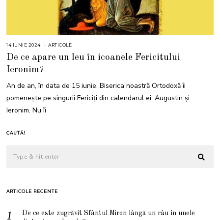
14 IUNIE 2024
1
ARTICOLE
4
De ce apare un leu în icoanele Fericitului
I
U
Ieronim?
N
I
E
An de an, în data de 15 iunie, Biserica noastră Ortodoxă îi
2
0
pomenește pe singurii Fericiți din calendarul ei: Augustin și
2
4
Ieronim. Nu îi
CAUTĂ!
ARTICOLE RECENTE
De ce este zugrăvit Sfântul Miron lângă un râu în unele