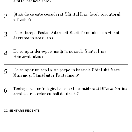
dintre icoanele sale?
Știați de ce este considerat Sfântul Ioan Iacob ocrotitorul
orfanilor?
De ce începe Postul Adormirii Maicii Domnului cu o zi mai
devreme în acest an?
De ce apar doi copaci înalți în icoanele Sfintei Irina
Hristovalantou?
De ce apar un copil și un șarpe în icoanele Sfântului Mare
Mucenic și Tămăduitor Pantelimon?
Teologie și… nefrologie: De ce este considerată Sfânta Marina
ocrotitoarea celor cu boli de rinichi?
COMENTARII RECENTE