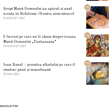
I
U
02
Șerpii Maicii Domnului au apărut și anul
L
acesta în Kefalonia: Cronica unui miracol
I
E
9 AUGUST 2021
2
2
7
0
M
2
A
5
R
03
5 lucruri pe care nu le știam despre icoana
T
I
Maicii Domnului „Pantanassa”
E
13 AUGUST 2021
1
2
3
0
A
2
U
2
G
04
Ioan Rusul – povestea sfântului pe care îl
U
S
cinstesc până și musulmanii
T
19 MAI 2021
1
2
9
0
M
2
A
1
I
2
0
2
1
NEWSLETTER