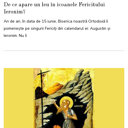
4
De ce apare un leu în icoanele Fericitului
I
U
Ieronim?
N
I
E
An de an, în data de 15 iunie, Biserica noastră Ortodoxă îi
2
0
pomenește pe singurii Fericiți din calendarul ei: Augustin și
2
4
Ieronim. Nu îi