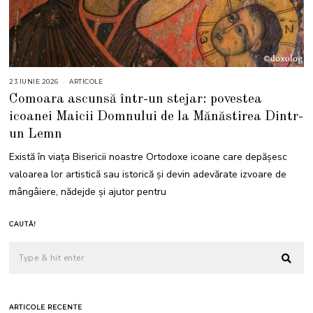
23 IUNIE 2026
2
ARTICOLE
3
Comoara ascunsă într-un stejar: povestea
I
U
icoanei Maicii Domnului de la Mănăstirea Dintr-
N
I
un Lemn
E
2
0
Există în viața Bisericii noastre Ortodoxe icoane care depășesc
2
6
valoarea lor artistică sau istorică și devin adevărate izvoare de
mângâiere, nădejde și ajutor pentru
CAUTĂ!
ARTICOLE RECENTE