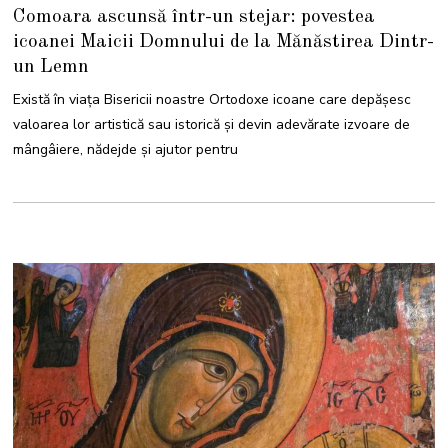
3
Comoara ascunsă într-un stejar: povestea
I
U
icoanei Maicii Domnului de la Mănăstirea Dintr-
N
I
un Lemn
E
2
0
Există în viața Bisericii noastre Ortodoxe icoane care depășesc
2
6
valoarea lor artistică sau istorică și devin adevărate izvoare de
mângâiere, nădejde și ajutor pentru