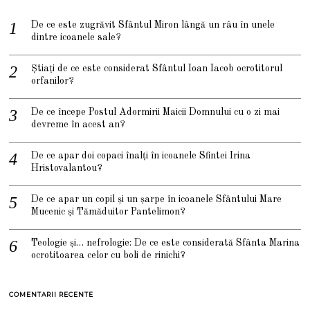
De ce este zugrăvit Sfântul Miron lângă un râu în unele
dintre icoanele sale?
Știați de ce este considerat Sfântul Ioan Iacob ocrotitorul
orfanilor?
De ce începe Postul Adormirii Maicii Domnului cu o zi mai
devreme în acest an?
De ce apar doi copaci înalți în icoanele Sfintei Irina
Hristovalantou?
De ce apar un copil și un șarpe în icoanele Sfântului Mare
Mucenic și Tămăduitor Pantelimon?
Teologie și… nefrologie: De ce este considerată Sfânta Marina
ocrotitoarea celor cu boli de rinichi?
COMENTARII RECENTE