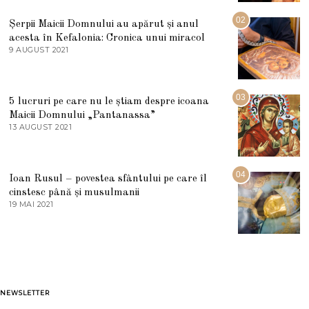
I
U
02
Șerpii Maicii Domnului au apărut și anul
L
acesta în Kefalonia: Cronica unui miracol
I
E
9 AUGUST 2021
2
2
7
0
M
2
A
5
R
03
5 lucruri pe care nu le știam despre icoana
T
I
Maicii Domnului „Pantanassa”
E
13 AUGUST 2021
1
2
3
0
A
2
U
2
G
04
Ioan Rusul – povestea sfântului pe care îl
U
S
cinstesc până și musulmanii
T
19 MAI 2021
1
2
9
0
M
2
A
1
I
2
0
2
1
NEWSLETTER