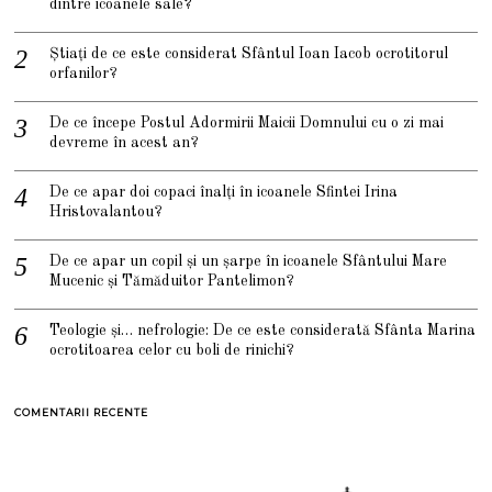
dintre icoanele sale?
Știați de ce este considerat Sfântul Ioan Iacob ocrotitorul
orfanilor?
De ce începe Postul Adormirii Maicii Domnului cu o zi mai
devreme în acest an?
De ce apar doi copaci înalți în icoanele Sfintei Irina
Hristovalantou?
De ce apar un copil și un șarpe în icoanele Sfântului Mare
Mucenic și Tămăduitor Pantelimon?
Teologie și… nefrologie: De ce este considerată Sfânta Marina
ocrotitoarea celor cu boli de rinichi?
COMENTARII RECENTE