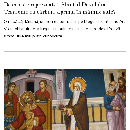
6
De ce este reprezentat Sfântul David din
I
U
Tesalonic cu cărbuni aprinși în mâinile sale?
L
I
E
O nouă săptămână, un nou editorial aici, pe blogul Bizanticons Art.
2
0
V-am obișnuit de-a lungul timpului cu articole care descifrează
2
6
simbolurile mai puțin cunoscute