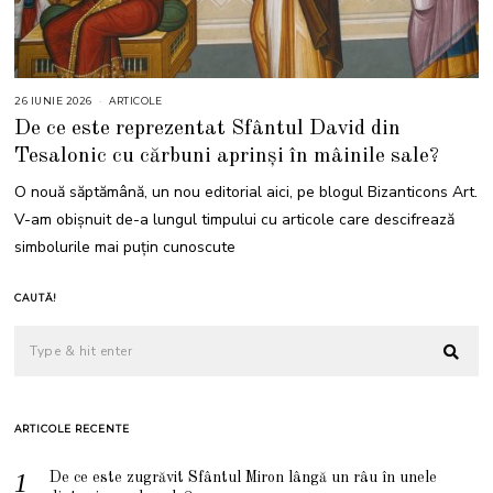
26 IUNIE 2026
1
ARTICOLE
6
De ce este reprezentat Sfântul David din
I
U
Tesalonic cu cărbuni aprinși în mâinile sale?
L
I
E
O nouă săptămână, un nou editorial aici, pe blogul Bizanticons Art.
2
0
V-am obișnuit de-a lungul timpului cu articole care descifrează
2
6
simbolurile mai puțin cunoscute
CAUTĂ!
ARTICOLE RECENTE
De ce este zugrăvit Sfântul Miron lângă un râu în unele