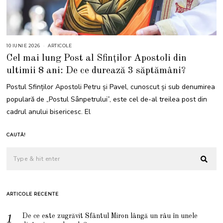
10 IUNIE 2026
1
ARTICOLE
0
Cel mai lung Post al Sfinților Apostoli din
I
U
ultimii 8 ani: De ce durează 3 săptămâni?
N
I
E
Postul Sfinților Apostoli Petru și Pavel, cunoscut și sub denumirea
2
0
populară de „Postul Sânpetrului”, este cel de-al treilea post din
2
6
cadrul anului bisericesc. El
CAUTĂ!
ARTICOLE RECENTE
De ce este zugrăvit Sfântul Miron lângă un râu în unele