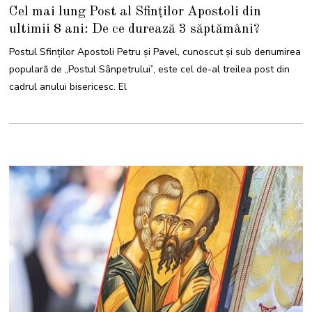
0
Cel mai lung Post al Sfinților Apostoli din
I
U
ultimii 8 ani: De ce durează 3 săptămâni?
N
I
E
Postul Sfinților Apostoli Petru și Pavel, cunoscut și sub denumirea
2
0
populară de „Postul Sânpetrului”, este cel de-al treilea post din
2
6
cadrul anului bisericesc. El