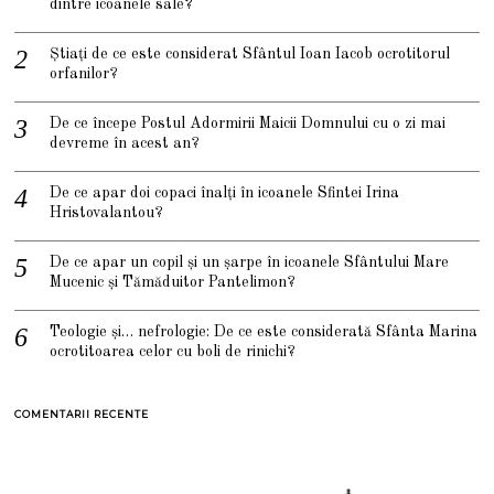
dintre icoanele sale?
Știați de ce este considerat Sfântul Ioan Iacob ocrotitorul
orfanilor?
De ce începe Postul Adormirii Maicii Domnului cu o zi mai
devreme în acest an?
De ce apar doi copaci înalți în icoanele Sfintei Irina
Hristovalantou?
De ce apar un copil și un șarpe în icoanele Sfântului Mare
Mucenic și Tămăduitor Pantelimon?
Teologie și… nefrologie: De ce este considerată Sfânta Marina
ocrotitoarea celor cu boli de rinichi?
COMENTARII RECENTE