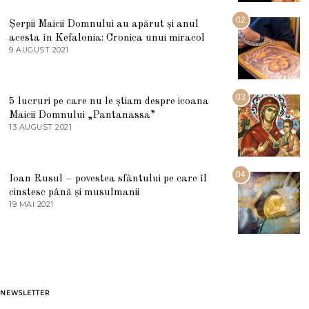
I
U
02
Șerpii Maicii Domnului au apărut și anul
L
acesta în Kefalonia: Cronica unui miracol
I
E
9 AUGUST 2021
2
2
7
0
M
2
A
5
R
03
5 lucruri pe care nu le știam despre icoana
T
I
Maicii Domnului „Pantanassa”
E
13 AUGUST 2021
1
2
3
0
A
2
U
2
G
04
Ioan Rusul – povestea sfântului pe care îl
U
S
cinstesc până și musulmanii
T
19 MAI 2021
1
2
9
0
M
2
A
1
I
2
0
2
1
NEWSLETTER