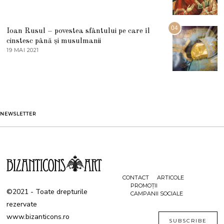
3
0
A
2
U
2
G
04
Ioan Rusul – povestea sfântului pe care îl
U
S
cinstesc până și musulmanii
T
19 MAI 2021
1
2
9
0
M
2
A
1
I
2
0
2
1
NEWSLETTER
CONTACT
ARTICOLE
PROMOȚII
©2021 - Toate drepturile
CAMPANII SOCIALE
rezervate
www.bizanticons.ro
SUBSCRIBE