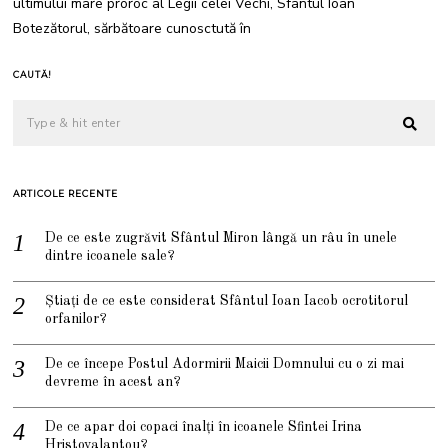
ultimului mare proroc al Legii celei Vechi, Sfântul Ioan
Botezătorul, sărbătoare cunosctută în
CAUTĂ!
ARTICOLE RECENTE
De ce este zugrăvit Sfântul Miron lângă un râu în unele
dintre icoanele sale?
Știați de ce este considerat Sfântul Ioan Iacob ocrotitorul
orfanilor?
De ce începe Postul Adormirii Maicii Domnului cu o zi mai
devreme în acest an?
De ce apar doi copaci înalți în icoanele Sfintei Irina
Hristovalantou?