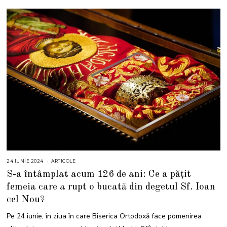
24 IUNIE 2024
2
ARTICOLE
4
S-a întâmplat acum 126 de ani: Ce a pățit
I
U
femeia care a rupt o bucată din degetul Sf. Ioan
N
I
cel Nou?
E
2
0
Pe 24 iunie, în ziua în care Biserica Ortodoxă face pomenirea
2
4