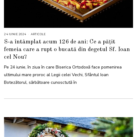
24 IUNIE 2024
2
ARTICOLE
4
S-a întâmplat acum 126 de ani: Ce a pățit
I
U
femeia care a rupt o bucată din degetul Sf. Ioan
N
I
cel Nou?
E
2
0
Pe 24 iunie, în ziua în care Biserica Ortodoxă face pomenirea
2
4
ultimului mare proroc al Legii celei Vechi, Sfântul Ioan
Botezătorul, sărbătoare cunosctută în