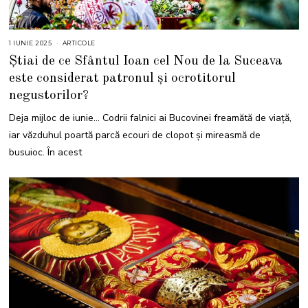
1 IUNIE 2025
1
ARTICOLE
I
Știai de ce Sfântul Ioan cel Nou de la Suceava
U
N
este considerat patronul și ocrotitorul
I
E
negustorilor?
2
0
2
Deja mijloc de iunie… Codrii falnici ai Bucovinei freamătă de viață,
5
iar văzduhul poartă parcă ecouri de clopot și mireasmă de
busuioc. În acest