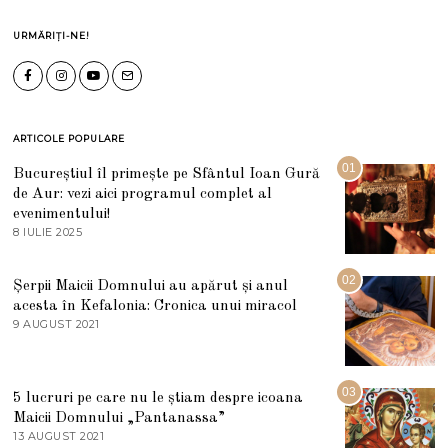
URMĂRIȚI-NE!
ARTICOLE POPULARE
01
Bucureștiul îl primește pe Sfântul Ioan Gură
de Aur: vezi aici programul complet al
evenimentului!
8 IULIE 2025
1
0
I
U
02
Șerpii Maicii Domnului au apărut și anul
L
acesta în Kefalonia: Cronica unui miracol
I
E
9 AUGUST 2021
2
2
7
0
M
2
A
5
R
03
5 lucruri pe care nu le știam despre icoana
T
I
Maicii Domnului „Pantanassa”
E
13 AUGUST 2021
1
2