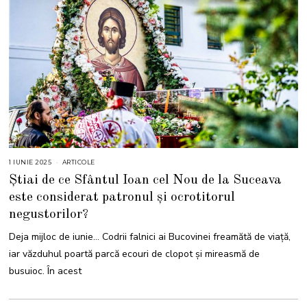
1 IUNIE 2025
1
ARTICOLE
I
Știai de ce Sfântul Ioan cel Nou de la Suceava
U
N
este considerat patronul și ocrotitorul
I
E
negustorilor?
2
0
2
Deja mijloc de iunie… Codrii falnici ai Bucovinei freamătă de viață,
5
iar văzduhul poartă parcă ecouri de clopot și mireasmă de
busuioc. În acest