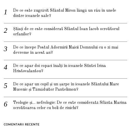
De ce este zugrăvit Sfântul Miron lângă un râu în unele
dintre icoanele sale?
Știați de ce este considerat Sfântul Ioan Iacob ocrotitorul
orfanilor?
De ce începe Postul Adormirii Maicii Domnului cu o zi mai
devreme în acest an?
De ce apar doi copaci înalți în icoanele Sfintei Irina
Hristovalantou?
De ce apar un copil și un șarpe în icoanele Sfântului Mare
Mucenic și Tămăduitor Pantelimon?
Teologie și… nefrologie: De ce este considerată Sfânta Marina
ocrotitoarea celor cu boli de rinichi?
COMENTARII RECENTE