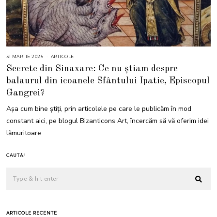
31 MARTIE 2025
3
ARTICOLE
1
Secrete din Sinaxare: Ce nu știam despre
M
A
balaurul din icoanele Sfântului Ipatie, Episcopul
R
T
Gangrei?
I
E
2
Așa cum bine știți, prin articolele pe care le publicăm în mod
0
2
constant aici, pe blogul Bizanticons Art, încercăm să vă oferim idei
5
lămuritoare
CAUTĂ!
ARTICOLE RECENTE