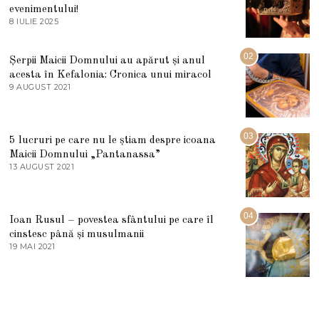
evenimentului!
8 IULIE 2025
1
0
I
U
02
Șerpii Maicii Domnului au apărut și anul
L
acesta în Kefalonia: Cronica unui miracol
I
E
9 AUGUST 2021
2
2
7
0
M
2
A
5
R
03
5 lucruri pe care nu le știam despre icoana
T
I
Maicii Domnului „Pantanassa”
E
13 AUGUST 2021
1
2
3
0
A
2
U
2
G
04
Ioan Rusul – povestea sfântului pe care îl
U
S
cinstesc până și musulmanii
T
19 MAI 2021
1
2
9
0
M
2
A
1
I
2
0