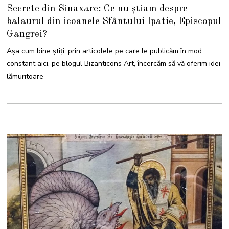
1
Secrete din Sinaxare: Ce nu știam despre
M
A
balaurul din icoanele Sfântului Ipatie, Episcopul
R
T
Gangrei?
I
E
2
Așa cum bine știți, prin articolele pe care le publicăm în mod
0
2
constant aici, pe blogul Bizanticons Art, încercăm să vă oferim idei
5
lămuritoare