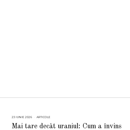
23 IUNIE 2026
2
ARTICOLE
3
I
Mai tare decât uraniul: Cum a învins
U