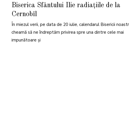
N
Biserica Sfântului Ilie radiațiile de la
I
E
2
Cernobîl
0
2
6
În miezul verii, pe data de 20 iulie, calendarul Bisericii noast
cheamă să ne îndreptăm privirea spre una dintre cele mai
impunătoare și