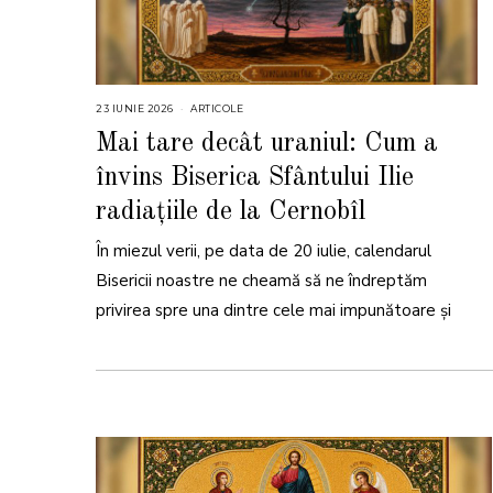
23 IUNIE 2026
2
ARTICOLE
3
I
Mai tare decât uraniul: Cum a
U
N
învins Biserica Sfântului Ilie
I
E
2
radiațiile de la Cernobîl
0
2
6
În miezul verii, pe data de 20 iulie, calendarul
Bisericii noastre ne cheamă să ne îndreptăm
privirea spre una dintre cele mai impunătoare și