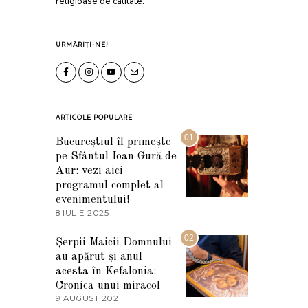
religioase de calitate.
URMĂRIȚI-NE!
ARTICOLE POPULARE
01
Bucureștiul îl primește
pe Sfântul Ioan Gură de
Aur: vezi aici
programul complet al
evenimentului!
8 IULIE 2025
1
0
I
02
Șerpii Maicii Domnului
U
au apărut și anul
L
I
acesta în Kefalonia:
E
Cronica unui miracol
2
9 AUGUST 2021
2
0