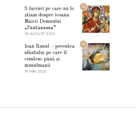
7
2
M
03
5
5 lucruri pe care nu le
A
știam despre icoana
R
T
Maicii Domnului
I
„Pantanassa”
E
13 AUGUST 2021
1
2
3
0
A
04
2
Ioan Rusul – povestea
U
2
sfântului pe care îl
G
U
cinstesc până și
S
musulmanii
T
19 MAI 2021
1
2
9
0
M
2
A
1
I
2
0
2
1