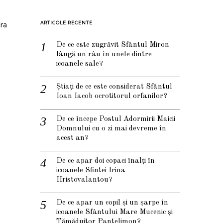
ura
ARTICOLE RECENTE
De ce este zugrăvit Sfântul Miron
lângă un râu în unele dintre
icoanele sale?
Știați de ce este considerat Sfântul
Ioan Iacob ocrotitorul orfanilor?
De ce începe Postul Adormirii Maicii
Domnului cu o zi mai devreme în
acest an?
De ce apar doi copaci înalți în
icoanele Sfintei Irina
Hristovalantou?
De ce apar un copil și un șarpe în
icoanele Sfântului Mare Mucenic și
Tămăduitor Pantelimon?