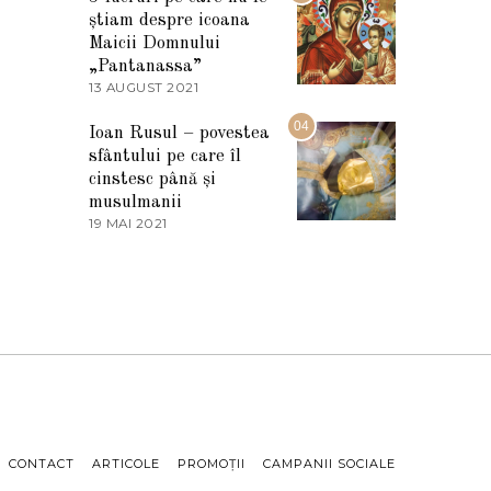
A
știam despre icoana
R
T
Maicii Domnului
I
„Pantanassa”
E
13 AUGUST 2021
1
2
3
0
A
04
2
Ioan Rusul – povestea
U
2
sfântului pe care îl
G
U
cinstesc până și
S
musulmanii
T
19 MAI 2021
1
2
9
0
M
2
A
1
I
2
0
2
1
CONTACT
ARTICOLE
PROMOȚII
CAMPANII SOCIALE