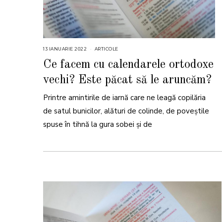
13 IANUARIE 2022
1
ARTICOLE
3
I
Ce facem cu calendarele ortodoxe
A
N
vechi? Este păcat să le aruncăm?
U
A
R
Printre amintirile de iarnă care ne leagă copilăria
I
E
2
de satul bunicilor, alături de colinde, de poveștile
0
2
spuse în tihnă la gura sobei și de
2