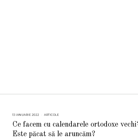
13 IANUARIE 2022
1
ARTICOLE
3
I
Ce facem cu calendarele ortodoxe vechi
A
N
Este păcat să le aruncăm?
U
A