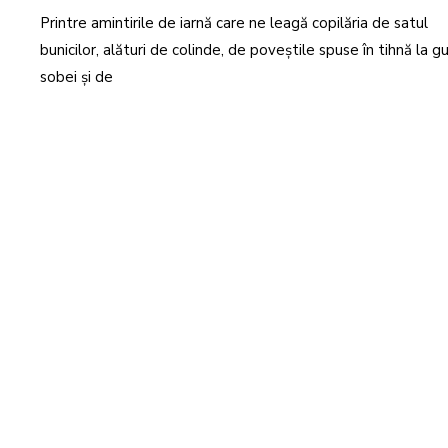
R
Printre amintirile de iarnă care ne leagă copilăria de satul
I
E
2
bunicilor, alături de colinde, de poveștile spuse în tihnă la g
0
2
sobei și de
2