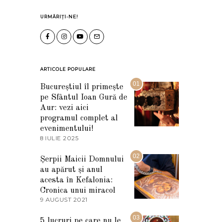
URMĂRIȚI-NE!
ARTICOLE POPULARE
01
Bucureștiul îl primește
pe Sfântul Ioan Gură de
Aur: vezi aici
programul complet al
evenimentului!
8 IULIE 2025
1
0
I
02
Șerpii Maicii Domnului
U
au apărut și anul
L
I
acesta în Kefalonia:
E
Cronica unui miracol
2
9 AUGUST 2021
2
0
7
2
M
03
5
5 lucruri pe care nu le