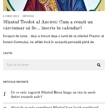
6 IUNIE 2024
2
ARTICOLE
4
Sfântul Teodot al Ancirei: Cum a reușit un
I
U
cârciumar să fie… înscris în calendar?
N
I
E
Început de iunie… deși a trecut deja o lună de la slăvitul Praznic al
2
0
Învierii Domnului, ne aflăm încă în această perioadă plină de
2
4
CAUTĂ!
ARTICOLE RECENTE
De ce este zugrăvit Sfântul Miron lângă un râu în unele
dintre icoanele sale?
Știați de ce este considerat Sfântul Ioan Iacob ocrotitorul