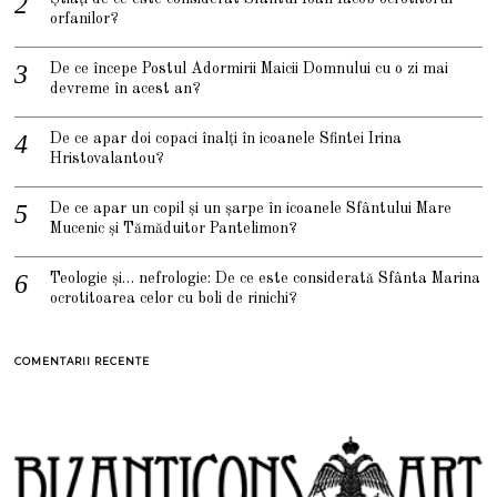
orfanilor?
De ce începe Postul Adormirii Maicii Domnului cu o zi mai
devreme în acest an?
De ce apar doi copaci înalți în icoanele Sfintei Irina
Hristovalantou?
De ce apar un copil și un șarpe în icoanele Sfântului Mare
Mucenic și Tămăduitor Pantelimon?
Teologie și… nefrologie: De ce este considerată Sfânta Marina
ocrotitoarea celor cu boli de rinichi?
COMENTARII RECENTE