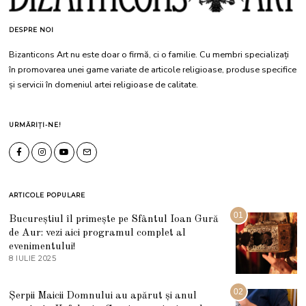
DESPRE NOI
Bizanticons Art nu este doar o firmă, ci o familie. Cu membri specializați
în promovarea unei game variate de articole religioase, produse specifice
și servicii în domeniul artei religioase de calitate.
URMĂRIȚI-NE!
ARTICOLE POPULARE
01
Bucureștiul îl primește pe Sfântul Ioan Gură
de Aur: vezi aici programul complet al
evenimentului!
8 IULIE 2025
1
0
I
U
02
Șerpii Maicii Domnului au apărut și anul
L