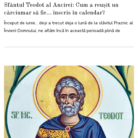
4
Sfântul Teodot al Ancirei: Cum a reușit un
I
U
cârciumar să fie… înscris în calendar?
N
I
E
Început de iunie… deși a trecut deja o lună de la slăvitul Praznic al
2
0
Învierii Domnului, ne aflăm încă în această perioadă plină de
2
4