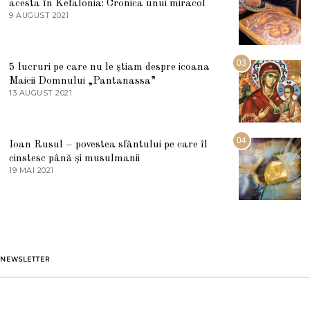
acesta în Kefalonia: Cronica unui miracol
I
E
9 AUGUST 2021
2
2
7
0
M
2
A
5
R
03
5 lucruri pe care nu le știam despre icoana
T
I
Maicii Domnului „Pantanassa”
E
13 AUGUST 2021
1
2
3
0
A
2
U
2
G
04
Ioan Rusul – povestea sfântului pe care îl
U
S
cinstesc până și musulmanii
T
19 MAI 2021
1
2
9
0
M
2
A
1
I
2
0
2
1
NEWSLETTER