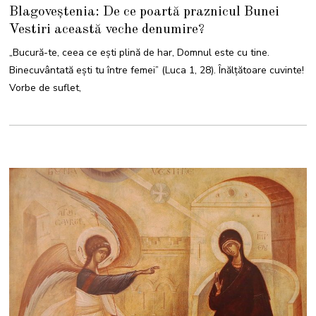
4
Blagoveștenia: De ce poartă praznicul Bunei
M
A
Vestiri această veche denumire?
R
T
I
„Bucură-te, ceea ce ești plină de har, Domnul este cu tine.
E
2
Binecuvântată ești tu între femei” (Luca 1, 28). Înălțătoare cuvinte!
0
2
Vorbe de suflet,
5