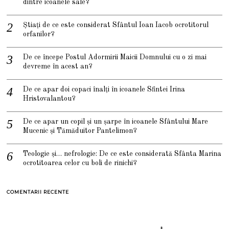
dintre icoanele sale?
Știați de ce este considerat Sfântul Ioan Iacob ocrotitorul
orfanilor?
De ce începe Postul Adormirii Maicii Domnului cu o zi mai
devreme în acest an?
De ce apar doi copaci înalți în icoanele Sfintei Irina
Hristovalantou?
De ce apar un copil și un șarpe în icoanele Sfântului Mare
Mucenic și Tămăduitor Pantelimon?
Teologie și… nefrologie: De ce este considerată Sfânta Marina
ocrotitoarea celor cu boli de rinichi?
COMENTARII RECENTE