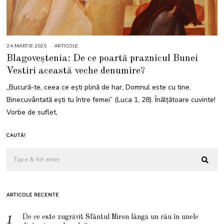
24 MARTIE 2025
2
ARTICOLE
4
Blagoveștenia: De ce poartă praznicul Bunei
M
A
Vestiri această veche denumire?
R
T
I
„Bucură-te, ceea ce ești plină de har, Domnul este cu tine.
E
2
Binecuvântată ești tu între femei” (Luca 1, 28). Înălțătoare cuvinte!
0
2
Vorbe de suflet,
5
CAUTĂ!
ARTICOLE RECENTE
De ce este zugrăvit Sfântul Miron lângă un râu în unele