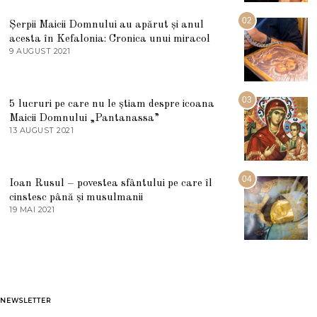
I
U
02
Șerpii Maicii Domnului au apărut și anul
L
acesta în Kefalonia: Cronica unui miracol
I
E
9 AUGUST 2021
2
2
7
0
M
2
A
5
R
03
5 lucruri pe care nu le știam despre icoana
T
I
Maicii Domnului „Pantanassa”
E
13 AUGUST 2021
1
2
3
0
A
2
U
2
G
04
Ioan Rusul – povestea sfântului pe care îl
U
S
cinstesc până și musulmanii
T
19 MAI 2021
1
2
9
0
M
2
A
1
I
2
0
2
1
NEWSLETTER