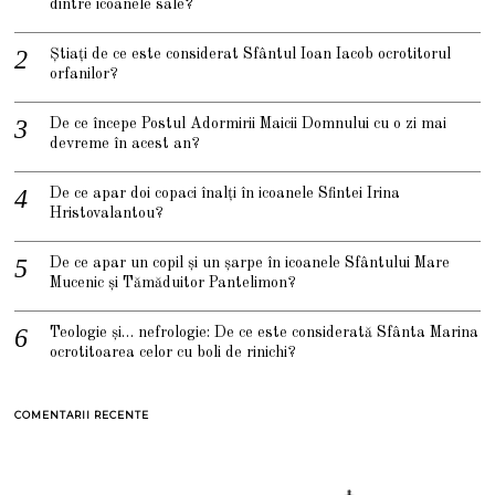
dintre icoanele sale?
Știați de ce este considerat Sfântul Ioan Iacob ocrotitorul
orfanilor?
De ce începe Postul Adormirii Maicii Domnului cu o zi mai
devreme în acest an?
De ce apar doi copaci înalți în icoanele Sfintei Irina
Hristovalantou?
De ce apar un copil și un șarpe în icoanele Sfântului Mare
Mucenic și Tămăduitor Pantelimon?
Teologie și… nefrologie: De ce este considerată Sfânta Marina
ocrotitoarea celor cu boli de rinichi?
COMENTARII RECENTE