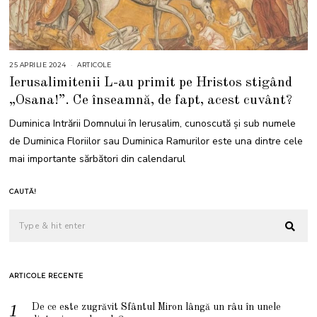
25 APRILIE 2024
2
ARTICOLE
5
Ierusalimitenii L-au primit pe Hristos stigând
A
P
„Osana!”. Ce înseamnă, de fapt, acest cuvânt?
R
I
L
Duminica Intrării Domnului în Ierusalim, cunoscută și sub numele
I
E
de Duminica Floriilor sau Duminica Ramurilor este una dintre cele
2
0
mai importante sărbători din calendarul
2
4
CAUTĂ!
ARTICOLE RECENTE
De ce este zugrăvit Sfântul Miron lângă un râu în unele