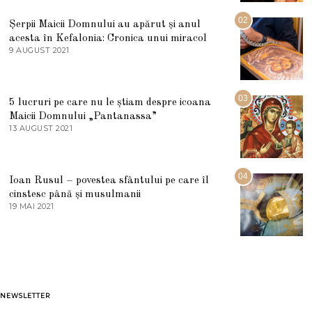
I
U
02
Șerpii Maicii Domnului au apărut și anul
L
acesta în Kefalonia: Cronica unui miracol
I
E
9 AUGUST 2021
2
2
7
0
M
2
A
5
R
03
5 lucruri pe care nu le știam despre icoana
T
I
Maicii Domnului „Pantanassa”
E
13 AUGUST 2021
1
2
3
0
A
2
U
2
G
04
Ioan Rusul – povestea sfântului pe care îl
U
S
cinstesc până și musulmanii
T
19 MAI 2021
1
2
9
0
M
2
A
1
I
2
0
2
1
NEWSLETTER