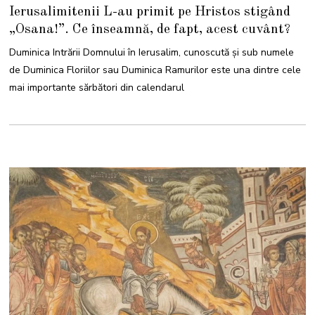
5
Ierusalimitenii L-au primit pe Hristos stigând
A
P
„Osana!”. Ce înseamnă, de fapt, acest cuvânt?
R
I
L
Duminica Intrării Domnului în Ierusalim, cunoscută și sub numele
I
E
de Duminica Floriilor sau Duminica Ramurilor este una dintre cele
2
0
mai importante sărbători din calendarul
2
4