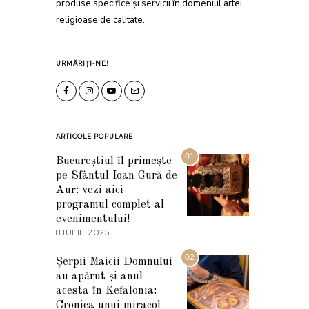
produse specifice și servicii în domeniul artei
religioase de calitate.
URMĂRIȚI-NE!
ARTICOLE POPULARE
01
Bucureștiul îl primește
pe Sfântul Ioan Gură de
Aur: vezi aici
programul complet al
evenimentului!
8 IULIE 2025
1
0
I
02
Șerpii Maicii Domnului
U
au apărut și anul
L
I
acesta în Kefalonia:
E
Cronica unui miracol