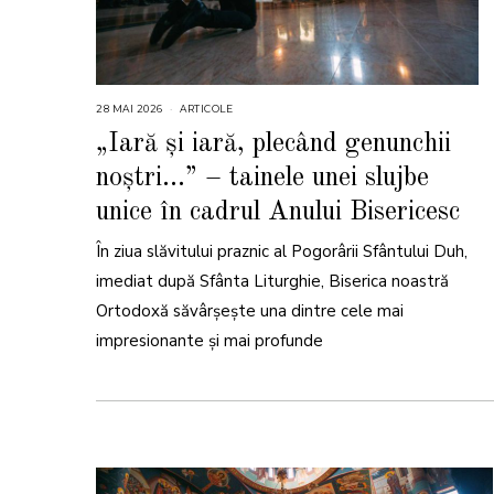
28 MAI 2026
2
ARTICOLE
8
M
„Iară și iară, plecând genunchii
A
I
noștri…” – tainele unei slujbe
2
0
2
unice în cadrul Anului Bisericesc
6
În ziua slăvitului praznic al Pogorârii Sfântului Duh,
imediat după Sfânta Liturghie, Biserica noastră
Ortodoxă săvârșește una dintre cele mai
impresionante și mai profunde