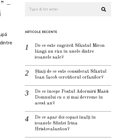
…” –
i
ARTICOLE RECENTE
după
dintre
De ce este zugrăvit Sfântul Miron
lângă un râu în unele dintre
icoanele sale?
Știați de ce este considerat Sfântul
Ioan Iacob ocrotitorul orfanilor?
De ce începe Postul Adormirii Maicii
Domnului cu o zi mai devreme în
acest an?
De ce apar doi copaci înalți în
icoanele Sfintei Irina
Hristovalantou?