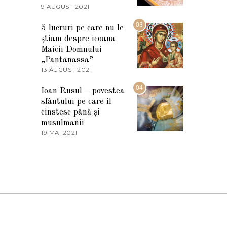
2
9 AUGUST 2021
2
0
7
2
M
03
5
5 lucruri pe care nu le
A
știam despre icoana
R
T
Maicii Domnului
I
„Pantanassa”
E
13 AUGUST 2021
1
2
3
0
A
04
2
Ioan Rusul – povestea
U
2
sfântului pe care îl
G
U
cinstesc până și
S
musulmanii
T
19 MAI 2021
1
2
9
0
M
2
A
1
I
2
0
2
1