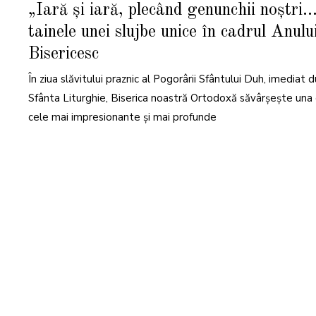
M
„Iară și iară, plecând genunchii noștri
A
I
tainele unei slujbe unice în cadrul Anulu
2
0
2
Bisericesc
6
În ziua slăvitului praznic al Pogorârii Sfântului Duh, imediat 
Sfânta Liturghie, Biserica noastră Ortodoxă săvârșește una 
cele mai impresionante și mai profunde