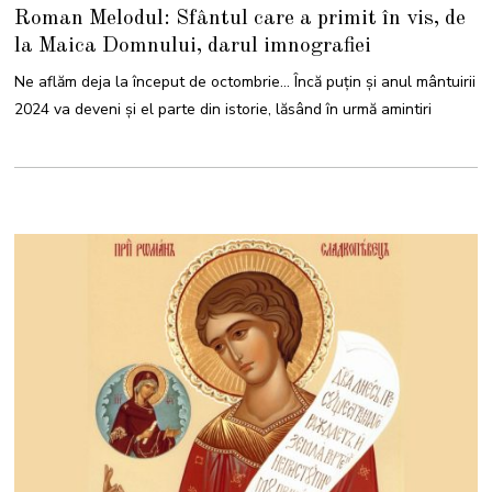
0
Roman Melodul: Sfântul care a primit în vis, de
S
E
la Maica Domnului, darul imnografiei
P
T
E
Ne aflăm deja la început de octombrie… Încă puțin și anul mântuirii
M
B
2024 va deveni și el parte din istorie, lăsând în urmă amintiri
R
I
E
2
0
2
4