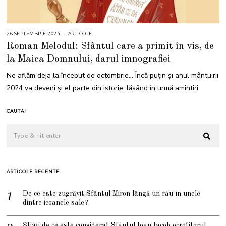
26 SEPTEMBRIE 2024
3
ARTICOLE
0
Roman Melodul: Sfântul care a primit în vis, de
S
E
la Maica Domnului, darul imnografiei
P
T
E
Ne aflăm deja la început de octombrie… Încă puțin și anul mântuirii
M
B
2024 va deveni și el parte din istorie, lăsând în urmă amintiri
R
I
E
2
CAUTĂ!
0
2
4
ARTICOLE RECENTE
De ce este zugrăvit Sfântul Miron lângă un râu în unele
dintre icoanele sale?
Știați de ce este considerat Sfântul Ioan Iacob ocrotitorul