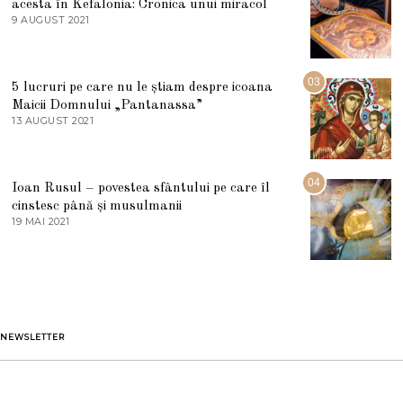
acesta în Kefalonia: Cronica unui miracol
I
E
9 AUGUST 2021
2
2
7
0
M
2
A
5
R
03
5 lucruri pe care nu le știam despre icoana
T
I
Maicii Domnului „Pantanassa”
E
13 AUGUST 2021
1
2
3
0
A
2
U
2
G
04
Ioan Rusul – povestea sfântului pe care îl
U
S
cinstesc până și musulmanii
T
19 MAI 2021
1
2
9
0
M
2
A
1
I
2
0
2
1
NEWSLETTER