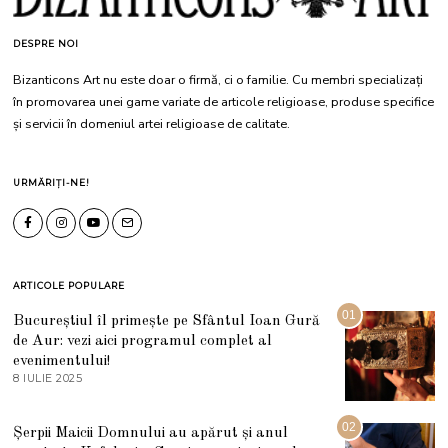
DESPRE NOI
Bizanticons Art nu este doar o firmă, ci o familie. Cu membri specializați
în promovarea unei game variate de articole religioase, produse specifice
și servicii în domeniul artei religioase de calitate.
URMĂRIȚI-NE!
ARTICOLE POPULARE
01
Bucureștiul îl primește pe Sfântul Ioan Gură
de Aur: vezi aici programul complet al
evenimentului!
8 IULIE 2025
1
0
I
U
02
Șerpii Maicii Domnului au apărut și anul
L