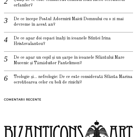
orfanilor?
De ce începe Postul Adormirii Maicii Domnului cu o zi mai
devreme în acest an?
De ce apar doi copaci înalți în icoanele Sfintei Irina
Hristovalantou?
De ce apar un copil și un șarpe în icoanele Sfântului Mare
Mucenic și Tămăduitor Pantelimon?
Teologie și… nefrologie: De ce este considerată Sfânta Marina
ocrotitoarea celor cu boli de rinichi?
COMENTARII RECENTE