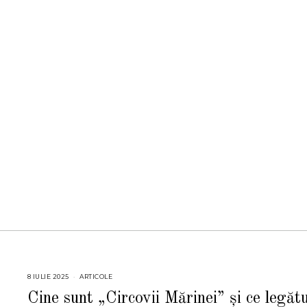
8 IULIE 2025
8
ARTICOLE
I
U
Cine sunt „Circovii Mărinei” și ce legăt
L