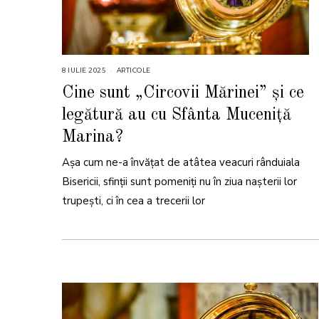
8 IULIE 2025
8
ARTICOLE
I
U
Cine sunt „Circovii Mărinei” și ce
L
I
legătură au cu Sfânta Muceniță
E
2
0
Marina?
2
5
Așa cum ne-a învățat de atâtea veacuri rânduiala
Bisericii, sfinții sunt pomeniți nu în ziua nașterii lor
trupești, ci în cea a trecerii lor