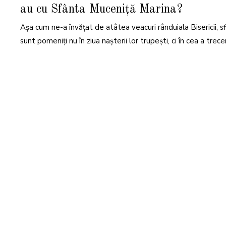
I
au cu Sfânta Muceniță Marina?
E
2
0
Așa cum ne-a învățat de atâtea veacuri rânduiala Bisericii, sfi
2
5
sunt pomeniți nu în ziua nașterii lor trupești, ci în cea a trecer