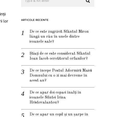
nții
ii lor
ARTICOLE RECENTE
De ce este zugrăvit Sfântul Miron
lângă un râu în unele dintre
icoanele sale?
Știați de ce este considerat Sfântul
Ioan Iacob ocrotitorul orfanilor?
De ce începe Postul Adormirii Maicii
Domnului cu o zi mai devreme în
acest an?
De ce apar doi copaci înalți în
icoanele Sfintei Irina
Hristovalantou?
De ce apar un copil și un șarpe în