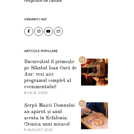
religioase de calitate.
URMĂRIȚI-NE!
ARTICOLE POPULARE
01
Bucureștiul îl primește
pe Sfântul Ioan Gură de
Aur: vezi aici
programul complet al
evenimentului!
8 IULIE 2025
1
0
I
02
Șerpii Maicii Domnului
U
au apărut și anul
L
I
acesta în Kefalonia:
E
Cronica unui miracol
2
9 AUGUST 2021
2
0