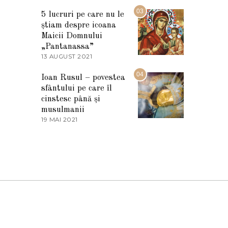
7
2
M
03
5
5 lucruri pe care nu le
A
știam despre icoana
R
T
Maicii Domnului
I
„Pantanassa”
E
13 AUGUST 2021
1
2
3
0
A
04
2
Ioan Rusul – povestea
U
2
sfântului pe care îl
G
U
cinstesc până și
S
musulmanii
T
19 MAI 2021
1
2
9
0
M
2
A
1
I
2
0
2
1