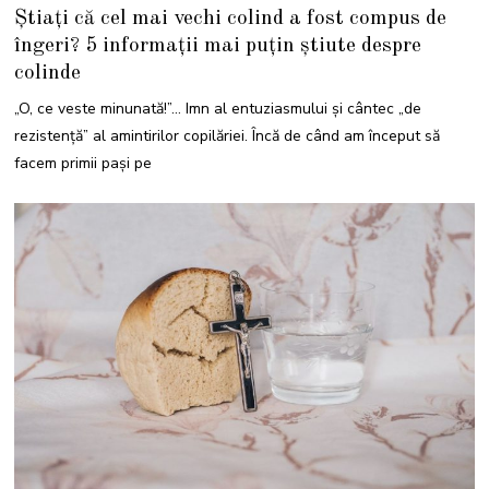
5
Știați că cel mai vechi colind a fost compus de
D
E
îngeri? 5 informații mai puțin știute despre
C
E
colinde
M
B
R
„O, ce veste minunată!”… Imn al entuziasmului și cântec „de
I
E
rezistență” al amintirilor copilăriei. Încă de când am început să
2
0
facem primii pași pe
2
1