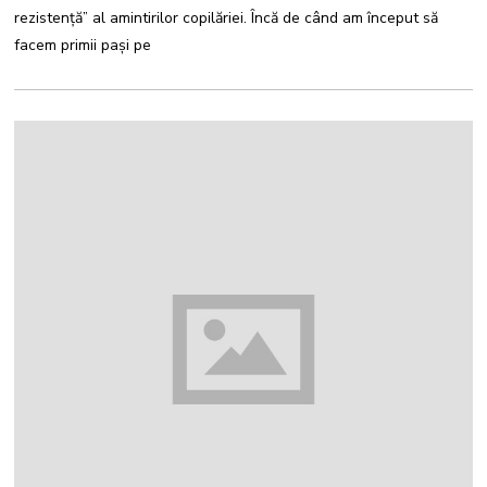
E
rezistență” al amintirilor copilăriei. Încă de când am început să
2
0
facem primii pași pe
2
1