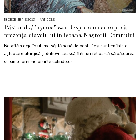
18 DECEMBRIE 2023
1
ARTICOLE
8
Păstorul „Thyrros” sau despre cum se explică
D
E
prezența diavolului în icoana Nașterii Domnului
C
E
M
Ne aflăm deja în ultima săptămână de post. Deși suntem într-o
B
R
așteptare liturgică și duhovnicească, într-un fel parcă sărbătoarea
I
E
se simte prin melosurile colindelor,
2
0
2
3