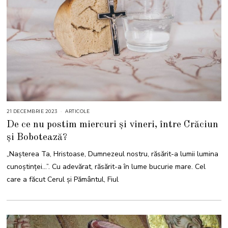
21 DECEMBRIE 2023
2
ARTICOLE
1
De ce nu postim miercuri și vineri, între Crăciun
D
E
și Bobotează?
C
E
M
„Naşterea Ta, Hristoase, Dumnezeul nostru, răsărit-a lumii lumina
B
R
cunoştinţei…”. Cu adevărat, răsărit-a în lume bucurie mare. Cel
I
E
care a făcut Cerul și Pământul, Fiul
2
0
2
3