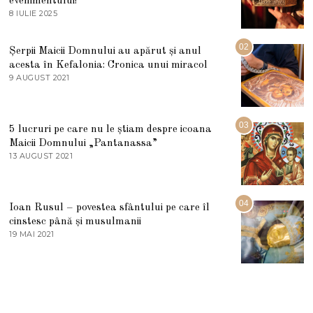
evenimentului!
8 IULIE 2025
1
0
I
U
02
Șerpii Maicii Domnului au apărut și anul
L
acesta în Kefalonia: Cronica unui miracol
I
E
9 AUGUST 2021
2
2
7
0
M
2
A
5
R
03
5 lucruri pe care nu le știam despre icoana
T
I
Maicii Domnului „Pantanassa”
E
13 AUGUST 2021
1
2
3
0
A
2
U
2
G
04
Ioan Rusul – povestea sfântului pe care îl
U
S
cinstesc până și musulmanii
T
19 MAI 2021
1
2
9
0
M
2
A
1
I
2
0
2