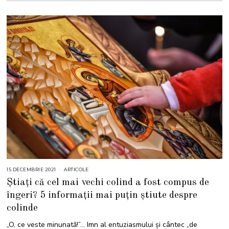
15 DECEMBRIE 2021
1
ARTICOLE
5
Știați că cel mai vechi colind a fost compus de
D
E
îngeri? 5 informații mai puțin știute despre
C
E
colinde
M
B
R
„O, ce veste minunată!”… Imn al entuziasmului și cântec „de
I