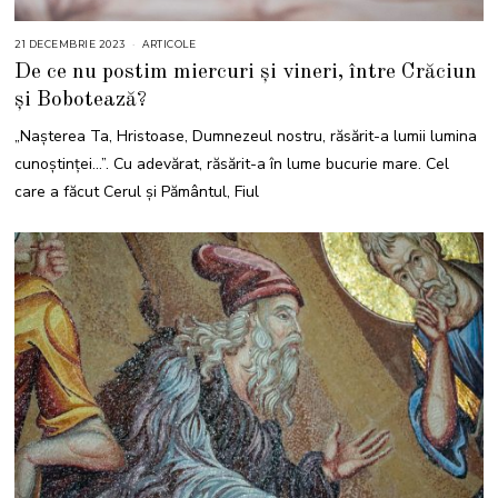
21 DECEMBRIE 2023
2
ARTICOLE
1
De ce nu postim miercuri și vineri, între Crăciun
D
E
și Bobotează?
C
E
M
„Naşterea Ta, Hristoase, Dumnezeul nostru, răsărit-a lumii lumina
B
R
cunoştinţei…”. Cu adevărat, răsărit-a în lume bucurie mare. Cel
I
E
care a făcut Cerul și Pământul, Fiul
2
0
2
3