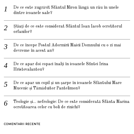
De ce este zugrăvit Sfântul Miron lângă un râu în unele
dintre icoanele sale?
Știați de ce este considerat Sfântul Ioan Iacob ocrotitorul
orfanilor?
De ce începe Postul Adormirii Maicii Domnului cu o zi mai
devreme în acest an?
De ce apar doi copaci înalți în icoanele Sfintei Irina
Hristovalantou?
De ce apar un copil și un șarpe în icoanele Sfântului Mare
Mucenic și Tămăduitor Pantelimon?
Teologie și… nefrologie: De ce este considerată Sfânta Marina
ocrotitoarea celor cu boli de rinichi?
COMENTARII RECENTE