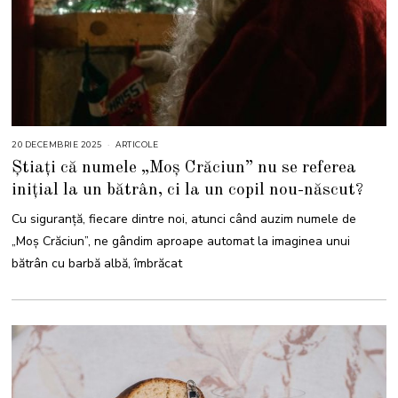
20 DECEMBRIE 2025
2
ARTICOLE
0
Știați că numele „Moș Crăciun” nu se referea
D
E
inițial la un bătrân, ci la un copil nou-născut?
C
E
M
Cu siguranță, fiecare dintre noi, atunci când auzim numele de
B
R
„Moș Crăciun”, ne gândim aproape automat la imaginea unui
I
E
bătrân cu barbă albă, îmbrăcat
2
0
2
5