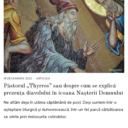
18 DECEMBRIE 2023
1
ARTICOLE
8
Păstorul „Thyrros” sau despre cum se explică
D
E
prezența diavolului în icoana Nașterii Domnului
C
E
M
Ne aflăm deja în ultima săptămână de post. Deși suntem într-o
B
R
așteptare liturgică și duhovnicească, într-un fel parcă sărbătoarea
I
E
se simte prin melosurile colindelor,
2
0
2
3