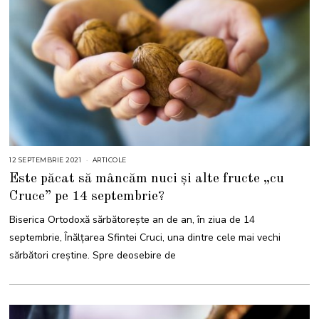
12 SEPTEMBRIE 2021
2
ARTICOLE
3
Este păcat să mâncăm nuci și alte fructe „cu
N
O
Cruce” pe 14 septembrie?
I
E
M
Biserica Ortodoxă sărbătorește an de an, în ziua de 14
B
R
septembrie, Înălțarea Sfintei Cruci, una dintre cele mai vechi
I
E
sărbători creștine. Spre deosebire de
2
0
2
3