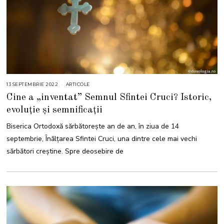
13 SEPTEMBRIE 2022
1
ARTICOLE
3
Cine a „inventat” Semnul Sfintei Cruci? Istoric,
S
E
evoluție și semnificații
P
T
E
Biserica Ortodoxă sărbătorește an de an, în ziua de 14
M
B
septembrie, Înălțarea Sfintei Cruci, una dintre cele mai vechi
R
I
sărbători creștine. Spre deosebire de
E
2
0
2
2