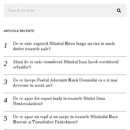
2
1
ARTICOLE RECENTE
De ce este zugrăvit Sfântul Miron lângă un râu în unele
dintre icoanele sale?
Știați de ce este considerat Sfântul Ioan Iacob ocrotitorul
orfanilor?
De ce începe Postul Adormirii Maicii Domnului cu o zi mai
devreme în acest an?
De ce apar doi copaci înalți în icoanele Sfintei Irina
Hristovalantou?
De ce apar un copil și un șarpe în icoanele Sfântului Mare
Mucenic și Tămăduitor Pantelimon?