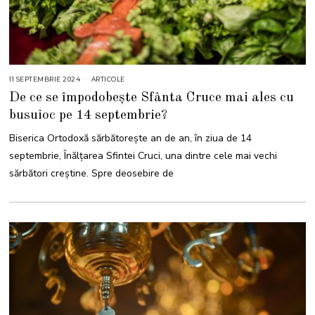
11 SEPTEMBRIE 2024
1
ARTICOLE
6
De ce se împodobește Sfânta Cruce mai ales cu
M
A
busuioc pe 14 septembrie?
I
2
0
Biserica Ortodoxă sărbătorește an de an, în ziua de 14
2
6
septembrie, Înălțarea Sfintei Cruci, una dintre cele mai vechi
sărbători creștine. Spre deosebire de