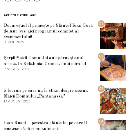
ARTICOLE POPULARE
01
Bucureștiul îl primește pe Sfântul Ioan Gură
de Aur: vezi aici programul complet al
evenimentului!
8 IULIE 2025
1
0
I
U
02
Șerpii Maicii Domnului au apărut și anul
L
acesta în Kefalonia: Cronica unui miracol
I
E
9 AUGUST 2021
2
2
7
0
M
2
A
5
R
03
5 lucruri pe care nu le știam despre icoana
T
I
Maicii Domnului „Pantanassa”
E
13 AUGUST 2021
1
2
3
0
A
2
U
2
G
04
Ioan Rusul – povestea sfântului pe care îl
U
S
cinstesc până și musulmanii