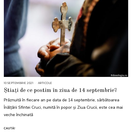
10 SEPTEMBRIE 2021
1
ARTICOLE
0
Știați de ce postim în ziua de 14 septembrie?
S
E
P
Prăznuită în fiecare an pe data de 14 septembrie, sărbătoarea
T
E
Înălţării Sfintei Cruci, numită în popor și Ziua Crucii, este cea mai
M
B
veche închinată
R
I
E
2
CAUTĂ!
0