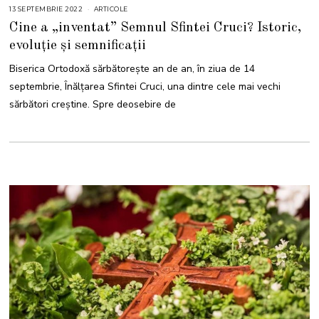
13 SEPTEMBRIE 2022
1
ARTICOLE
3
Cine a „inventat” Semnul Sfintei Cruci? Istoric,
S
E
evoluție și semnificații
P
T
E
Biserica Ortodoxă sărbătorește an de an, în ziua de 14
M
B
septembrie, Înălțarea Sfintei Cruci, una dintre cele mai vechi
R
I
sărbători creștine. Spre deosebire de
E
2
0
2
2