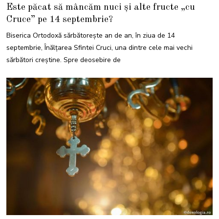
3
Este păcat să mâncăm nuci și alte fructe „cu
N
O
Cruce” pe 14 septembrie?
I
E
M
Biserica Ortodoxă sărbătorește an de an, în ziua de 14
B
R
septembrie, Înălțarea Sfintei Cruci, una dintre cele mai vechi
I
E
sărbători creștine. Spre deosebire de
2
0
2
3