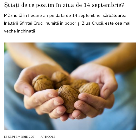
0
Știați de ce postim în ziua de 14 septembrie?
S
E
P
Prăznuită în fiecare an pe data de 14 septembrie, sărbătoarea
T
E
Înălţării Sfintei Cruci, numită în popor și Ziua Crucii, este cea mai
M
B
veche închinată
R
I
E
2
0
2
1
12 SEPTEMBRIE 2021
2
ARTICOLE