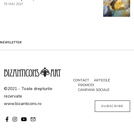
T
19 MAI 2021
1
2
9
0
M
2
A
1
I
2
0
2
1
NEWSLETTER
CONTACT
ARTICOLE
PROMOȚII
©2021 - Toate drepturile
CAMPANII SOCIALE
rezervate
www.bizanticons.ro
SUBSCRIBE