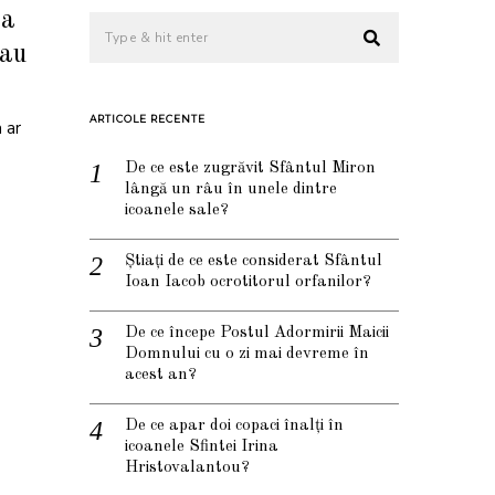
-a
 au
ARTICOLE RECENTE
 ar
De ce este zugrăvit Sfântul Miron
lângă un râu în unele dintre
icoanele sale?
Știați de ce este considerat Sfântul
Ioan Iacob ocrotitorul orfanilor?
De ce începe Postul Adormirii Maicii
Domnului cu o zi mai devreme în
acest an?
De ce apar doi copaci înalți în
icoanele Sfintei Irina
Hristovalantou?