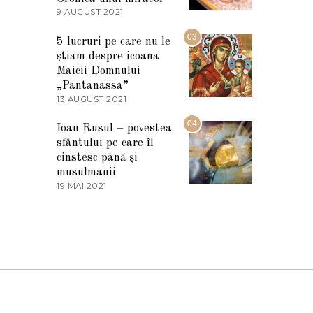
2
9 AUGUST 2021
2
0
7
2
M
03
5
5 lucruri pe care nu le
A
știam despre icoana
R
T
Maicii Domnului
I
„Pantanassa”
E
13 AUGUST 2021
1
2
3
0
A
04
2
Ioan Rusul – povestea
U
2
sfântului pe care îl
G
U
cinstesc până și
S
musulmanii
T
19 MAI 2021
1
2
9
0
M
2
A
1
I
2
0
2
1