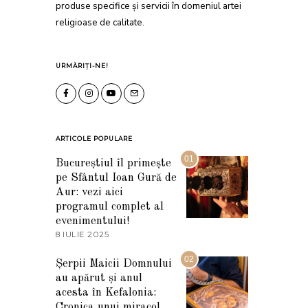
produse specifice și servicii în domeniul artei
religioase de calitate.
URMĂRIȚI-NE!
ARTICOLE POPULARE
01
Bucureștiul îl primește
pe Sfântul Ioan Gură de
Aur: vezi aici
programul complet al
evenimentului!
8 IULIE 2025
1
0
I
02
Șerpii Maicii Domnului
U
au apărut și anul
L
I
acesta în Kefalonia:
E
Cronica unui miracol