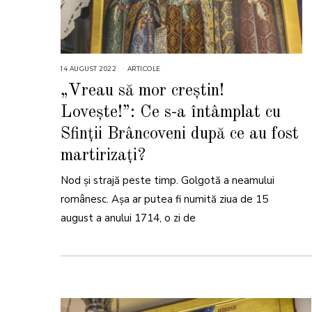
14 AUGUST 2022
1
ARTICOLE
4
A
„Vreau să mor creştin!
U
G
Loveşte!”: Ce s-a întâmplat cu
U
S
T
Sfinții Brâncoveni după ce au fost
2
0
martirizați?
2
2
Nod și strajă peste timp. Golgotă a neamului
românesc. Așa ar putea fi numită ziua de 15
august a anului 1714, o zi de