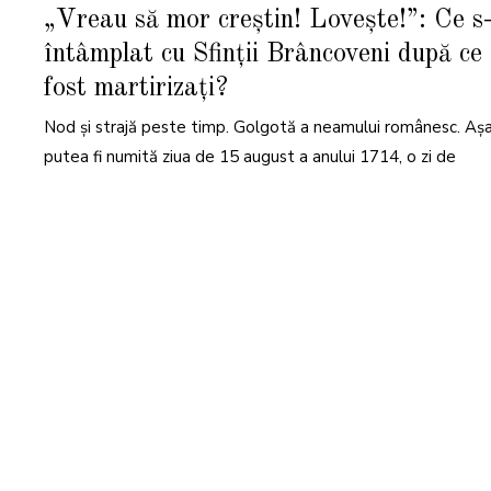
A
„Vreau să mor creştin! Loveşte!”: Ce s
U
G
întâmplat cu Sfinții Brâncoveni după ce
U
S
T
fost martirizați?
2
0
2
Nod și strajă peste timp. Golgotă a neamului românesc. Așa
2
putea fi numită ziua de 15 august a anului 1714, o zi de