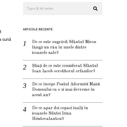
ARTICOLE RECENTE
t
a sună
De ce este zugrăvit Sfântul Miron
lângă un râu în unele dintre
icoanele sale?
Știați de ce este considerat Sfântul
Ioan Iacob ocrotitorul orfanilor?
De ce începe Postul Adormirii Maicii
Domnului cu o zi mai devreme în
acest an?
De ce apar doi copaci înalți în
icoanele Sfintei Irina
Hristovalantou?