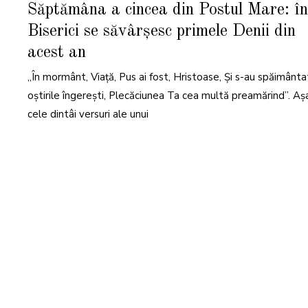
A
Săptămâna a cincea din Postul Mare: în
P
R
Biserici se săvârșesc primele Denii din
I
L
I
acest an
E
2
0
„În mormânt, Viaţă, Pus ai fost, Hristoase, Şi s-au spăimânta
2
4
oştirile îngereşti, Plecăciunea Ta cea multă preamărind”. Aș
cele dintâi versuri ale unui