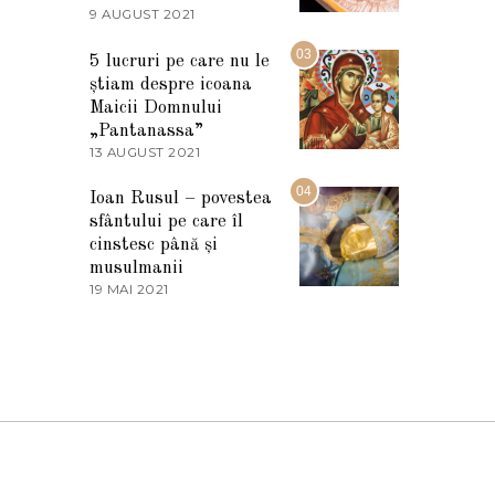
2
9 AUGUST 2021
2
0
7
2
M
03
5
5 lucruri pe care nu le
A
știam despre icoana
R
T
Maicii Domnului
I
„Pantanassa”
E
13 AUGUST 2021
1
2
3
0
A
04
2
Ioan Rusul – povestea
U
2
sfântului pe care îl
G
U
cinstesc până și
S
musulmanii
T
19 MAI 2021
1
2
9
0
M
2
A
1
I
2
0
2
1