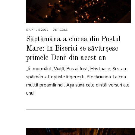
5 APRILIE 2022
1
ARTICOLE
2
A
Săptămâna a cincea din Postul
P
R
Mare: în Biserici se săvârșesc
I
L
I
primele Denii din acest an
E
2
0
„În mormânt, Viaţă, Pus ai fost, Hristoase, Şi s-au
2
4
spăimântat oştirile îngereşti, Plecăciunea Ta cea
multă preamărind”. Așa sună cele dintâi versuri ale
unui