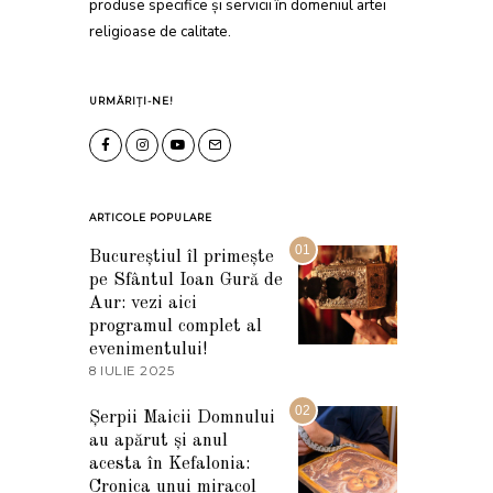
produse specifice și servicii în domeniul artei
religioase de calitate.
URMĂRIȚI-NE!
ARTICOLE POPULARE
01
Bucureștiul îl primește
pe Sfântul Ioan Gură de
Aur: vezi aici
programul complet al
evenimentului!
8 IULIE 2025
1
0
I
02
Șerpii Maicii Domnului
U
au apărut și anul
L
I
acesta în Kefalonia:
E
Cronica unui miracol