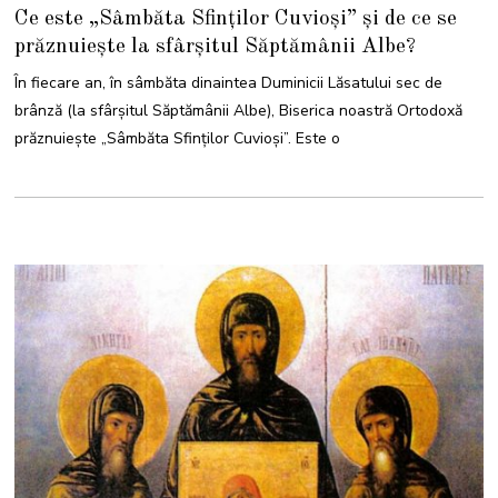
9
Ce este „Sâmbăta Sfinților Cuvioși” și de ce se
F
E
prăznuiește la sfârșitul Săptămânii Albe?
B
R
U
În fiecare an, în sâmbăta dinaintea Duminicii Lăsatului sec de
A
R
brânză (la sfârșitul Săptămânii Albe), Biserica noastră Ortodoxă
I
E
prăznuiește „Sâmbăta Sfinților Cuvioși”. Este o
2
0
2
6