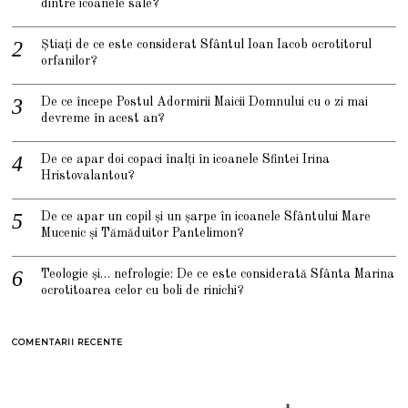
dintre icoanele sale?
Știați de ce este considerat Sfântul Ioan Iacob ocrotitorul
orfanilor?
De ce începe Postul Adormirii Maicii Domnului cu o zi mai
devreme în acest an?
De ce apar doi copaci înalți în icoanele Sfintei Irina
Hristovalantou?
De ce apar un copil și un șarpe în icoanele Sfântului Mare
Mucenic și Tămăduitor Pantelimon?
Teologie și… nefrologie: De ce este considerată Sfânta Marina
ocrotitoarea celor cu boli de rinichi?
COMENTARII RECENTE