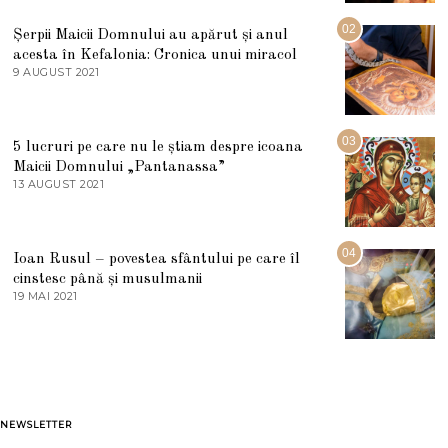
I
U
02
Șerpii Maicii Domnului au apărut și anul
L
acesta în Kefalonia: Cronica unui miracol
I
E
9 AUGUST 2021
2
2
7
0
M
2
A
5
R
03
5 lucruri pe care nu le știam despre icoana
T
I
Maicii Domnului „Pantanassa”
E
13 AUGUST 2021
1
2
3
0
A
2
U
2
G
04
Ioan Rusul – povestea sfântului pe care îl
U
S
cinstesc până și musulmanii
T
19 MAI 2021
1
2
9
0
M
2
A
1
I
2
0
2
1
NEWSLETTER