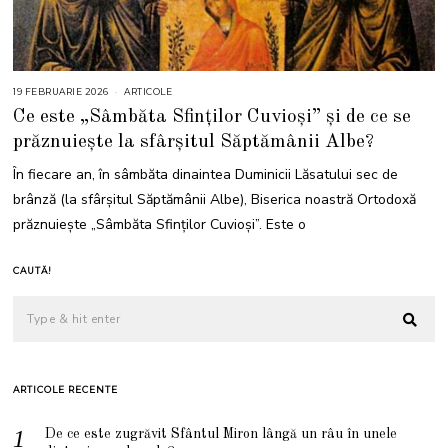
19 FEBRUARIE 2026
1
ARTICOLE
9
Ce este „Sâmbăta Sfinților Cuvioși” și de ce se
F
E
prăznuiește la sfârșitul Săptămânii Albe?
B
R
U
În fiecare an, în sâmbăta dinaintea Duminicii Lăsatului sec de
A
R
brânză (la sfârșitul Săptămânii Albe), Biserica noastră Ortodoxă
I
E
prăznuiește „Sâmbăta Sfinților Cuvioși”. Este o
2
0
2
6
CAUTĂ!
ARTICOLE RECENTE
De ce este zugrăvit Sfântul Miron lângă un râu în unele