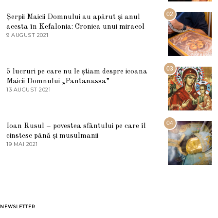
I
U
02
Șerpii Maicii Domnului au apărut și anul
L
acesta în Kefalonia: Cronica unui miracol
I
E
9 AUGUST 2021
2
2
7
0
M
2
A
5
R
03
5 lucruri pe care nu le știam despre icoana
T
I
Maicii Domnului „Pantanassa”
E
13 AUGUST 2021
1
2
3
0
A
2
U
2
G
04
Ioan Rusul – povestea sfântului pe care îl
U
S
cinstesc până și musulmanii
T
19 MAI 2021
1
2
9
0
M
2
A
1
I
2
0
2
1
NEWSLETTER