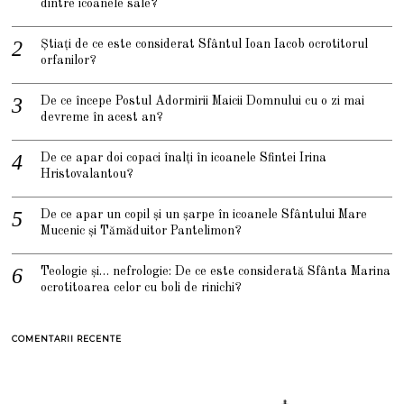
dintre icoanele sale?
Știați de ce este considerat Sfântul Ioan Iacob ocrotitorul
orfanilor?
De ce începe Postul Adormirii Maicii Domnului cu o zi mai
devreme în acest an?
De ce apar doi copaci înalți în icoanele Sfintei Irina
Hristovalantou?
De ce apar un copil și un șarpe în icoanele Sfântului Mare
Mucenic și Tămăduitor Pantelimon?
Teologie și… nefrologie: De ce este considerată Sfânta Marina
ocrotitoarea celor cu boli de rinichi?
COMENTARII RECENTE