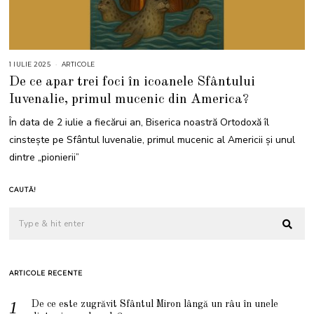
1 IULIE 2025
1
ARTICOLE
I
De ce apar trei foci în icoanele Sfântului
U
L
Iuvenalie, primul mucenic din America?
I
E
2
În data de 2 iulie a fiecărui an, Biserica noastră Ortodoxă îl
0
2
cinstește pe Sfântul Iuvenalie, primul mucenic al Americii și unul
5
dintre „pionierii”
CAUTĂ!
ARTICOLE RECENTE
De ce este zugrăvit Sfântul Miron lângă un râu în unele