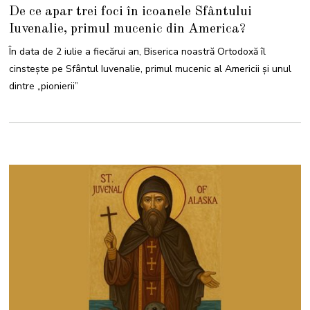
I
De ce apar trei foci în icoanele Sfântului
U
L
Iuvenalie, primul mucenic din America?
I
E
2
În data de 2 iulie a fiecărui an, Biserica noastră Ortodoxă îl
0
2
cinstește pe Sfântul Iuvenalie, primul mucenic al Americii și unul
5
dintre „pionierii”