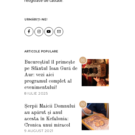
religioase de calitate.
URMĂRIȚI-NE!
ARTICOLE POPULARE
01
Bucureștiul îl primește
pe Sfântul Ioan Gură de
Aur: vezi aici
programul complet al
evenimentului!
8 IULIE 2025
1
0
I
02
Șerpii Maicii Domnului
U
au apărut și anul
L
I
acesta în Kefalonia:
E
Cronica unui miracol
2
9 AUGUST 2021
2
0