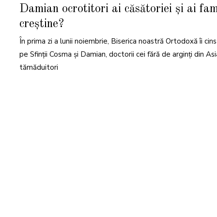
I
Damian ocrotitori ai căsătoriei și ai fami
E
M
B
creștine?
R
I
E
În prima zi a lunii noiembrie, Biserica noastră Ortodoxă îi cin
2
0
pe Sfinții Cosma și Damian, doctorii cei fără de arginți din Asi
2
4
tămăduitori