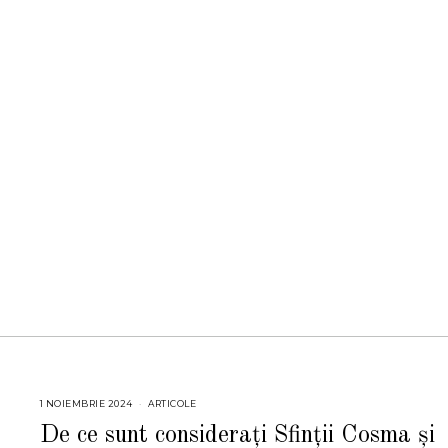
1 NOIEMBRIE 2024
2
ARTICOLE
9
N
De ce sunt considerați Sfinții Cosma și
O