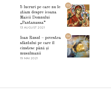
7
2
M
03
5
5 lucruri pe care nu le
A
știam despre icoana
R
T
Maicii Domnului
I
„Pantanassa”
E
13 AUGUST 2021
1
2
3
0
A
04
2
Ioan Rusul – povestea
U
2
sfântului pe care îl
G
U
cinstesc până și
S
musulmanii
T
19 MAI 2021
1
2
9
0
M
2
A
1
I
2
0
2
1