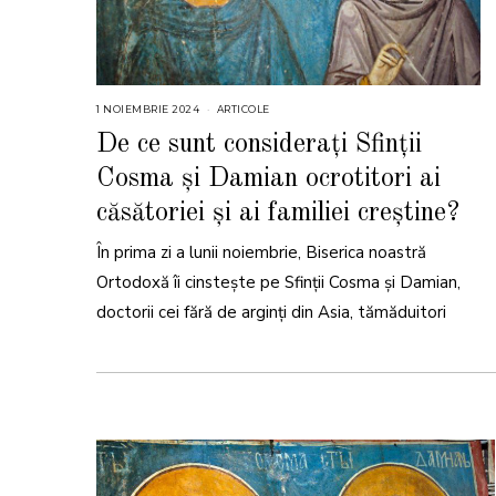
1 NOIEMBRIE 2024
2
ARTICOLE
9
N
De ce sunt considerați Sfinții
O
I
Cosma și Damian ocrotitori ai
E
M
B
căsătoriei și ai familiei creștine?
R
I
E
În prima zi a lunii noiembrie, Biserica noastră
2
0
Ortodoxă îi cinstește pe Sfinții Cosma și Damian,
2
4
doctorii cei fără de arginți din Asia, tămăduitori