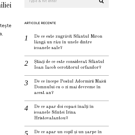
liei
ARTICOLE RECENTE
stește
a,
De ce este zugrăvit Sfântul Miron
lângă un râu în unele dintre
icoanele sale?
Știați de ce este considerat Sfântul
Ioan Iacob ocrotitorul orfanilor?
De ce începe Postul Adormirii Maicii
Domnului cu o zi mai devreme în
acest an?
De ce apar doi copaci înalți în
icoanele Sfintei Irina
Hristovalantou?
De ce apar un copil și un șarpe în