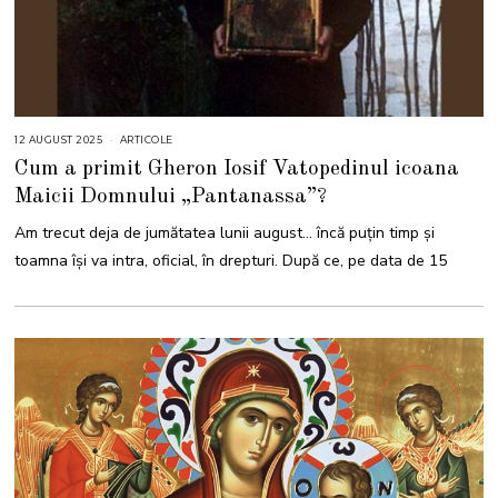
12 AUGUST 2025
1
ARTICOLE
2
Cum a primit Gheron Iosif Vatopedinul icoana
A
U
Maicii Domnului „Pantanassa”?
G
U
S
Am trecut deja de jumătatea lunii august… încă puțin timp și
T
2
toamna își va intra, oficial, în drepturi. După ce, pe data de 15
0
2
5