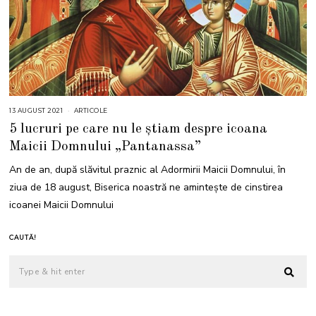
13 AUGUST 2021
1
ARTICOLE
3
5 lucruri pe care nu le știam despre icoana
A
U
Maicii Domnului „Pantanassa”
G
U
S
An de an, după slăvitul praznic al Adormirii Maicii Domnului, în
T
2
ziua de 18 august, Biserica noastră ne amintește de cinstirea
0
2
icoanei Maicii Domnului
1
CAUTĂ!