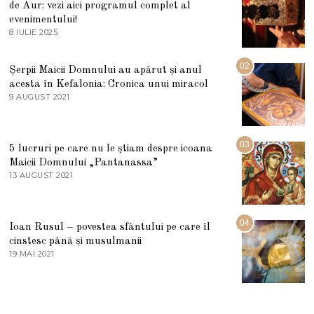
de Aur: vezi aici programul complet al
evenimentului!
8 IULIE 2025
1
0
I
U
02
Șerpii Maicii Domnului au apărut și anul
L
acesta în Kefalonia: Cronica unui miracol
I
E
9 AUGUST 2021
2
2
7
0
M
2
A
5
R
03
5 lucruri pe care nu le știam despre icoana
T
I
Maicii Domnului „Pantanassa”
E
13 AUGUST 2021
1
2
3
0
A
2
U
2
G
04
Ioan Rusul – povestea sfântului pe care îl
U
S
cinstesc până și musulmanii
T
19 MAI 2021
1
2
9
0
M
2
A
1
I
2