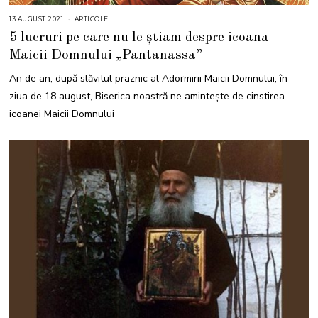
13 AUGUST 2021
1
ARTICOLE
3
5 lucruri pe care nu le știam despre icoana
A
U
Maicii Domnului „Pantanassa”
G
U
S
An de an, după slăvitul praznic al Adormirii Maicii Domnului, în
T
2
ziua de 18 august, Biserica noastră ne amintește de cinstirea
0
2
icoanei Maicii Domnului
1