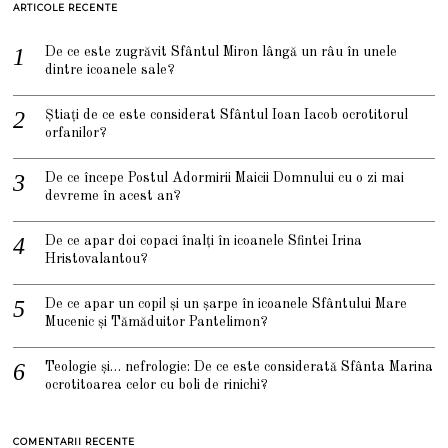
ARTICOLE RECENTE
De ce este zugrăvit Sfântul Miron lângă un râu în unele
dintre icoanele sale?
Știați de ce este considerat Sfântul Ioan Iacob ocrotitorul
orfanilor?
De ce începe Postul Adormirii Maicii Domnului cu o zi mai
devreme în acest an?
De ce apar doi copaci înalți în icoanele Sfintei Irina
Hristovalantou?
De ce apar un copil și un șarpe în icoanele Sfântului Mare
Mucenic și Tămăduitor Pantelimon?
Teologie și… nefrologie: De ce este considerată Sfânta Marina
ocrotitoarea celor cu boli de rinichi?
COMENTARII RECENTE