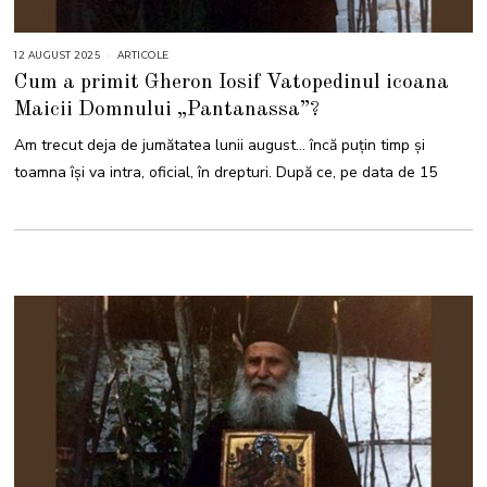
12 AUGUST 2025
1
ARTICOLE
2
Cum a primit Gheron Iosif Vatopedinul icoana
A
U
Maicii Domnului „Pantanassa”?
G
U
S
Am trecut deja de jumătatea lunii august… încă puțin timp și
T
2
toamna își va intra, oficial, în drepturi. După ce, pe data de 15
0
2
5