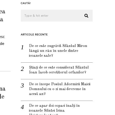
CAUTĂ!
ea
ea
ARTICOLE RECENTE
esc
 de
De ce este zugrăvit Sfântul Miron
lângă un râu în unele dintre
icoanele sale?
Știați de ce este considerat Sfântul
Ioan Iacob ocrotitorul orfanilor?
De ce începe Postul Adormirii Maicii
ina
Domnului cu o zi mai devreme în
acest an?
de
De ce apar doi copaci înalți în
icoanele Sfintei Irina