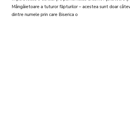
2
Mângâietoare a tuturor făpturilor – acestea sunt doar câte
6
dintre numele prin care Biserica o