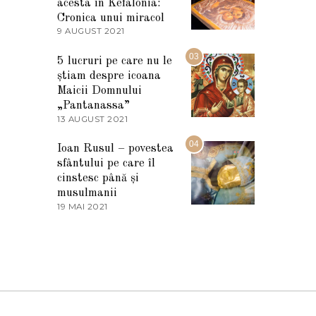
I
acesta în Kefalonia:
E
Cronica unui miracol
2
9 AUGUST 2021
2
0
7
2
M
03
5
5 lucruri pe care nu le
A
știam despre icoana
R
T
Maicii Domnului
I
„Pantanassa”
E
13 AUGUST 2021
1
2
3
0
A
04
2
Ioan Rusul – povestea
U
2
sfântului pe care îl
G
U
cinstesc până și
S
musulmanii
T
19 MAI 2021
1
2
9
0
M
2
A
1
I
2
0
2
1