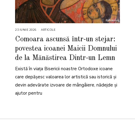
23 IUNIE 2026
2
ARTICOLE
3
I
Comoara ascunsă într-un stejar:
U
N
povestea icoanei Maicii Domnului
I
E
2
de la Mănăstirea Dintr-un Lemn
0
2
6
Există în viața Bisericii noastre Ortodoxe icoane
care depășesc valoarea lor artistică sau istorică și
devin adevărate izvoare de mângâiere, nădejde și
ajutor pentru