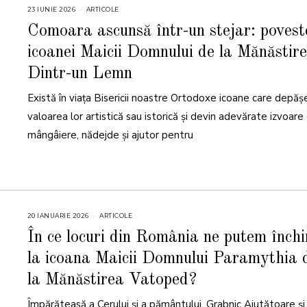
23 IUNIE 2026
2
ARTICOLE
3
I
Comoara ascunsă într-un stejar: povest
U
N
icoanei Maicii Domnului de la Mănăstir
I
E
2
Dintr-un Lemn
0
2
6
Există în viața Bisericii noastre Ortodoxe icoane care depăș
valoarea lor artistică sau istorică și devin adevărate izvoare
mângâiere, nădejde și ajutor pentru
20 IANUARIE 2026
2
ARTICOLE
0
I
În ce locuri din România ne putem înch
A
N
la icoana Maicii Domnului Paramythia 
U
A
R
la Mănăstirea Vatoped?
I
E
2
Împărăteasă a Cerului și a pământului, Grabnic Ajutătoare și
0