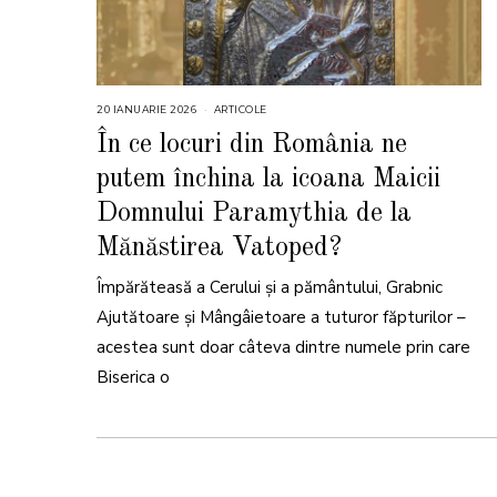
20 IANUARIE 2026
2
ARTICOLE
0
I
În ce locuri din România ne
A
N
putem închina la icoana Maicii
U
A
R
Domnului Paramythia de la
I
E
Mănăstirea Vatoped?
2
0
2
6
Împărăteasă a Cerului și a pământului, Grabnic
Ajutătoare și Mângâietoare a tuturor făpturilor –
acestea sunt doar câteva dintre numele prin care
Biserica o