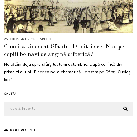
25 OCTOMBRIE 2025
2
ARTICOLE
5
Cum i-a vindecat Sfântul Dimitrie cel Nou pe
O
C
copiii bolnavi de angină difterică?
T
O
M
Ne aflăm deja spre sfârșitul lunii octombrie. După ce, încă din
B
R
prima zi a lunii, Biserica ne-a chemat să-i cinstim pe Sfinții Cuvioși
I
E
Iosif
2
0
2
5
CAUTĂ!
ARTICOLE RECENTE