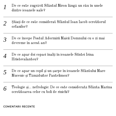
De ce este zugrăvit Sfântul Miron lângă un râu în unele
dintre icoanele sale?
Știați de ce este considerat Sfântul Ioan Iacob ocrotitorul
orfanilor?
De ce începe Postul Adormirii Maicii Domnului cu o zi mai
devreme în acest an?
De ce apar doi copaci înalți în icoanele Sfintei Irina
Hristovalantou?
De ce apar un copil și un șarpe în icoanele Sfântului Mare
Mucenic și Tămăduitor Pantelimon?
Teologie și… nefrologie: De ce este considerată Sfânta Marina
ocrotitoarea celor cu boli de rinichi?
COMENTARII RECENTE