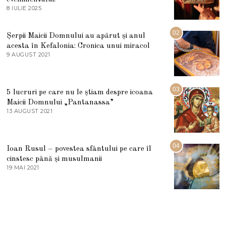
8 IULIE 2025
1
0
I
U
02
Șerpii Maicii Domnului au apărut și anul
L
acesta în Kefalonia: Cronica unui miracol
I
E
9 AUGUST 2021
2
2
7
0
M
2
A
5
R
03
5 lucruri pe care nu le știam despre icoana
T
I
Maicii Domnului „Pantanassa”
E
13 AUGUST 2021
1
2
3
0
A
2
U
2
G
04
Ioan Rusul – povestea sfântului pe care îl
U
S
cinstesc până și musulmanii
T
19 MAI 2021
1
2
9
0
M
2
A
1
I
2
0
2