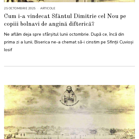
25 OCTOMBRIE 2025
2
ARTICOLE
5
Cum i-a vindecat Sfântul Dimitrie cel Nou pe
O
C
copiii bolnavi de angină difterică?
T
O
M
Ne aflăm deja spre sfârșitul lunii octombrie. După ce, încă din
B
R
prima zi a lunii, Biserica ne-a chemat să-i cinstim pe Sfinții Cuvioși
I
E
Iosif
2
0
2
5