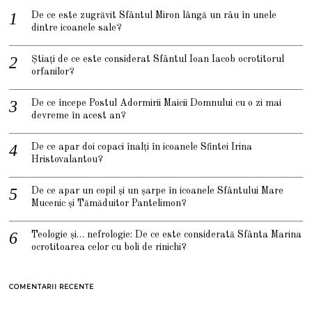
De ce este zugrăvit Sfântul Miron lângă un râu în unele
dintre icoanele sale?
Știați de ce este considerat Sfântul Ioan Iacob ocrotitorul
orfanilor?
De ce începe Postul Adormirii Maicii Domnului cu o zi mai
devreme în acest an?
De ce apar doi copaci înalți în icoanele Sfintei Irina
Hristovalantou?
De ce apar un copil și un șarpe în icoanele Sfântului Mare
Mucenic și Tămăduitor Pantelimon?
Teologie și… nefrologie: De ce este considerată Sfânta Marina
ocrotitoarea celor cu boli de rinichi?
COMENTARII RECENTE