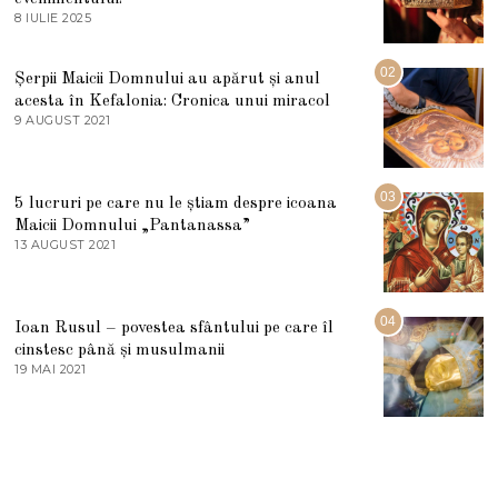
8 IULIE 2025
1
0
I
U
02
Șerpii Maicii Domnului au apărut și anul
L
acesta în Kefalonia: Cronica unui miracol
I
E
9 AUGUST 2021
2
2
7
0
M
2
A
5
R
03
5 lucruri pe care nu le știam despre icoana
T
I
Maicii Domnului „Pantanassa”
E
13 AUGUST 2021
1
2
3
0
A
2
U
2
G
04
Ioan Rusul – povestea sfântului pe care îl
U
S
cinstesc până și musulmanii
T
19 MAI 2021
1
2
9
0
M
2
A
1
I
2
0
2