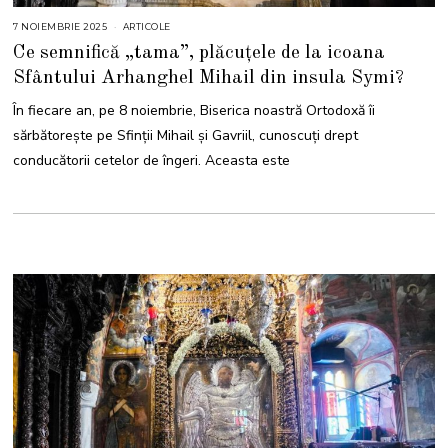
7 NOIEMBRIE 2025
7
ARTICOLE
N
Ce semnifică „tama”, plăcuțele de la icoana
O
I
Sfântului Arhanghel Mihail din insula Symi?
E
M
B
În fiecare an, pe 8 noiembrie, Biserica noastră Ortodoxă îi
R
I
sărbătorește pe Sfinții Mihail și Gavriil, cunoscuţi drept
E
2
conducătorii cetelor de îngeri. Aceasta este
0
2
5