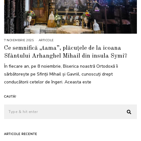
7 NOIEMBRIE 2025
7
ARTICOLE
N
Ce semnifică „tama”, plăcuțele de la icoana
O
I
Sfântului Arhanghel Mihail din insula Symi?
E
M
B
În fiecare an, pe 8 noiembrie, Biserica noastră Ortodoxă îi
R
I
sărbătorește pe Sfinții Mihail și Gavriil, cunoscuţi drept
E
2
conducătorii cetelor de îngeri. Aceasta este
0
2
5
CAUTĂ!
ARTICOLE RECENTE