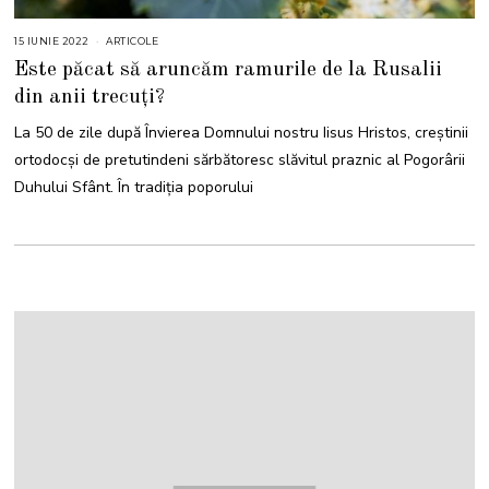
15 IUNIE 2022
1
ARTICOLE
5
Este păcat să aruncăm ramurile de la Rusalii
I
U
din anii trecuți?
N
I
E
La 50 de zile după Învierea Domnului nostru Iisus Hristos, creștinii
2
0
ortodocși de pretutindeni sărbătoresc slăvitul praznic al Pogorârii
2
2
Duhului Sfânt. În tradiția poporului