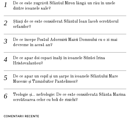
De ce este zugrăvit Sfântul Miron lângă un râu în unele
dintre icoanele sale?
Știați de ce este considerat Sfântul Ioan Iacob ocrotitorul
orfanilor?
De ce începe Postul Adormirii Maicii Domnului cu o zi mai
devreme în acest an?
De ce apar doi copaci înalți în icoanele Sfintei Irina
Hristovalantou?
De ce apar un copil și un șarpe în icoanele Sfântului Mare
Mucenic și Tămăduitor Pantelimon?
Teologie și… nefrologie: De ce este considerată Sfânta Marina
ocrotitoarea celor cu boli de rinichi?
COMENTARII RECENTE