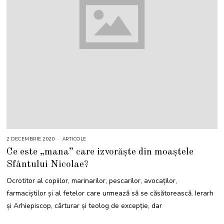
2 DECEMBRIE 2020
1
ARTICOLE
D
Ce este „mana” care izvorăște din moaștele
E
C
Sfântului Nicolae?
E
M
B
Ocrotitor al copiilor, marinarilor, pescarilor, avocaților,
R
I
farmaciştilor și al fetelor care urmează să se căsătorească. Ierarh
E
2
și Arhiepiscop, cărturar și teolog de excepție, dar
0
2
3