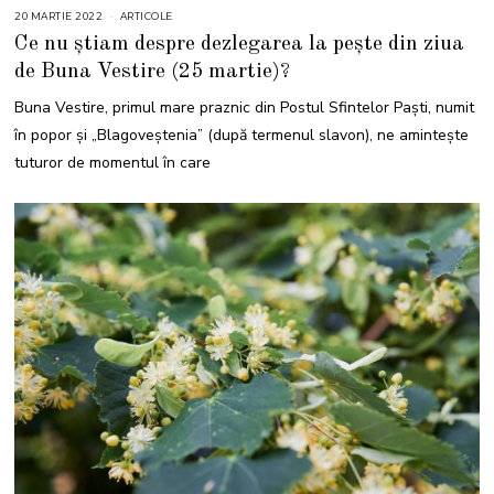
20 MARTIE 2022
2
ARTICOLE
2
Ce nu știam despre dezlegarea la pește din ziua
M
A
de Buna Vestire (25 martie)?
R
T
I
Buna Vestire, primul mare praznic din Postul Sfintelor Paşti, numit
E
2
în popor și „Blagoveștenia” (după termenul slavon), ne aminteşte
0
2
tuturor de momentul în care
2