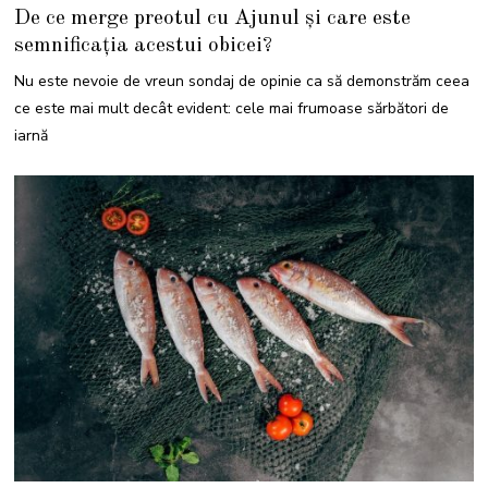
1
De ce merge preotul cu Ajunul și care este
D
E
semnificația acestui obicei?
C
E
M
Nu este nevoie de vreun sondaj de opinie ca să demonstrăm ceea
B
R
ce este mai mult decât evident: cele mai frumoase sărbători de
I
E
iarnă
2
0
2
1