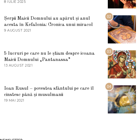
8 IULIE 2025
1
0
I
U
02
Șerpii Maicii Domnului au apărut și anul
L
acesta în Kefalonia: Cronica unui miracol
I
E
9 AUGUST 2021
2
2
7
0
M
2
A
5
R
03
5 lucruri pe care nu le știam despre icoana
T
I
Maicii Domnului „Pantanassa”
E
13 AUGUST 2021
1
2
3
0
A
2
U
2
G
04
Ioan Rusul – povestea sfântului pe care îl
U
S
cinstesc până și musulmanii
T
19 MAI 2021
1
2
9
0
M
2
A
1
I
2
0
2
1