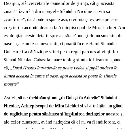
Desigur, atât cercetările oamenilor de știință, cât și această
„mană” îzvorâtă din moaștele Sfântului Nicolae nu vin să
„confirme”, dacă putem spune așa, credința și evlavia pe care
creștinii o au dintotdeauna la Arhiepiscopul de Mira Lichiei. Am
evidențiat aceste detalii spre a arăta că moaștele nu sunt simple
oase, așa cum le numesc unii, ci poartă în ele Harul Sfântului
Duh care i-a călăuzit pe sfinți pe întregul parcurs al vieții lor.
Sfântul Nicolae Cabasila, mare teolog și mistic bizantin, spunea
că,
„Dacă Hristos într-adevăr se poate vedea şi pipăi undeva în
lumea aceasta în carne şi oase, apoi aceasta se poate în sfintele
moaşte”.
Astfel,
să ne închinăm și noi „în Duh și în Adevăr” Sfântului
Nicolae, Arhiepiscopul de Mira Lichiei
și să-i înălțăm un
gând
de rugăciune
pentru sănătatea și împlinirea dorințelor
noastre și
ale celor cunoscuți, având nădejdea că el nu va fi indiferent, ci