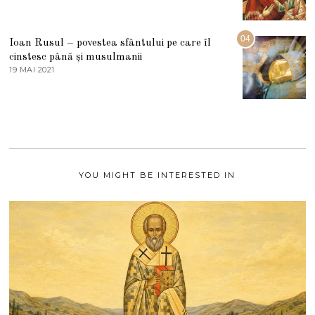
3
0
A
2
U
2
G
04
Ioan Rusul – povestea sfântului pe care îl
U
S
cinstesc până și musulmanii
T
19 MAI 2021
1
2
9
0
M
2
A
1
I
2
0
2
1
YOU MIGHT BE INTERESTED IN