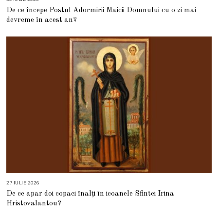
0
De ce începe Postul Adormirii Maicii Domnului cu o zi mai
I
U
devreme în acest an?
L
I
E
2
0
2
6
27 IULIE 2026
2
7
De ce apar doi copaci înalți în icoanele Sfintei Irina
I
U
Hristovalantou?
L
I
E