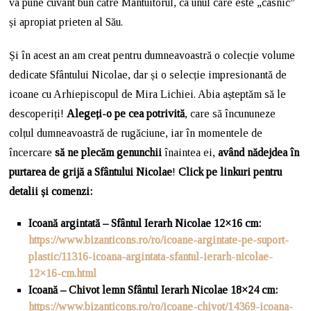
va pune cuvânt bun către Mântuitorul, ca unul care este „casnic”
și apropiat prieten al Său.
Și în acest an am creat pentru dumneavoastră o colecție volume
dedicate Sfântului Nicolae, dar și o selecție impresionantă de
icoane cu Arhiepiscopul de Mira Lichiei. Abia așteptăm să le
descoperiți!
Alegeți-o pe cea potrivită
, care să încununeze
colțul dumneavoastră de rugăciune, iar în momentele de
încercare
să ne plecăm genunchii
înaintea ei,
având nădejdea în
purtarea de grijă a Sfântului Nicolae
!
Click pe linkuri pentru
detalii și comenzi:
Icoană argintată – Sfântul Ierarh Nicolae 12×16 cm
:
https://www.bizanticons.ro/ro/icoane-argintate-pe-suport-
plastic/11316-icoana-argintata-sfantul-ierarh-nicolae-
12×16-cm.html
Icoană – Chivot lemn Sfântul Ierarh Nicolae 18×24 cm
:
https://www.bizanticons.ro/ro/icoane-chivot/14369-icoana-