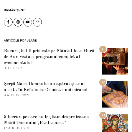
URMĂRIȚI-NE!
ARTICOLE POPULARE
01
Bucureștiul îl primește pe Sfântul Ioan Gură
de Aur: vezi aici programul complet al
evenimentului!
8 IULIE 2025
1
0
I
U
02
Șerpii Maicii Domnului au apărut și anul
L
acesta în Kefalonia: Cronica unui miracol
I
E
9 AUGUST 2021
2
2
7
0
M
2
A
5
R
03
5 lucruri pe care nu le știam despre icoana
T
I
Maicii Domnului „Pantanassa”
E
13 AUGUST 2021
1
2