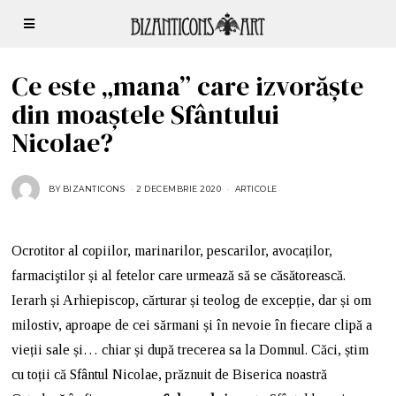
Ce este „mana” care izvorăște
din moaștele Sfântului
Nicolae?
BY
BIZANTICONS
2 DECEMBRIE 2020
1
ARTICOLE
D
E
C
E
M
Ocrotitor al copiilor, marinarilor, pescarilor, avocaților,
B
R
farmaciştilor și al fetelor care urmează să se căsătorească.
I
E
2
Ierarh și Arhiepiscop, cărturar și teolog de excepție, dar și om
0
2
milostiv, aproape de cei sărmani și în nevoie în fiecare clipă a
3
vieții sale și… chiar și după trecerea sa la Domnul. Căci, știm
cu toții că Sfântul Nicolae, prăznuit de Biserica noastră