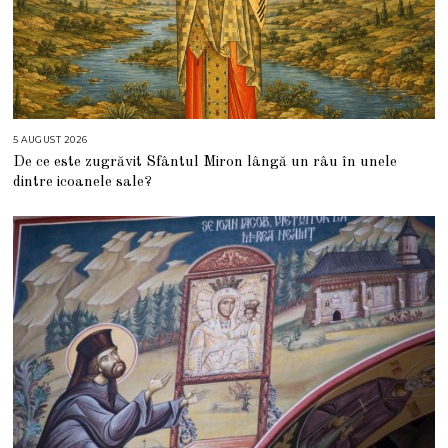
5 AUGUST 2026
5
A
De ce este zugrăvit Sfântul Miron lângă un râu în unele
U
G
dintre icoanele sale?
U
S
T
2
0
2
6