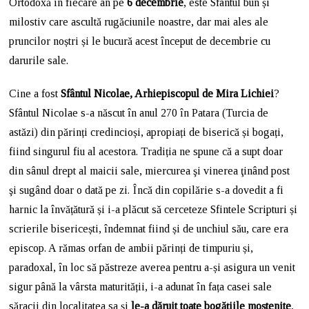
Ortodoxă în fiecare an pe
6 decembrie
, este Sfântul bun și
milostiv care ascultă rugăciunile noastre, dar mai ales ale
pruncilor noștri și le bucură acest început de decembrie cu
darurile sale.
Cine a fost
Sfântul Nicolae, Arhiepiscopul de Mira Lichiei
?
Sfântul Nicolae s-a născut în anul 270 în Patara (Turcia de
astăzi) din părinți credincioși, apropiați de biserică și bogați,
fiind singurul fiu al acestora. Tradiția ne spune că a supt doar
din sânul drept al maicii sale, miercurea şi vinerea ţinând post
şi sugând doar o dată pe zi. Încă din copilărie s-a dovedit a fi
harnic la învățătură și i-a plăcut să cerceteze Sfintele Scripturi și
scrierile bisericești, îndemnat fiind și de unchiul său, care era
episcop. A rămas orfan de ambii părinți de timpuriu și,
paradoxal, în loc să păstreze averea pentru a-și asigura un venit
sigur până la vârsta maturității, i-a adunat în fața casei sale
săracii din localitatea sa și
le-a dăruit toate bogățiile moștenite
,