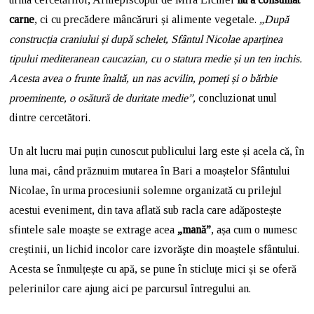
carne
, ci cu precădere mâncăruri și alimente vegetale.
„După
construcția craniului și după schelet, Sfântul Nicolae aparținea
tipului mediteranean caucazian, cu o statura medie și un ten inchis.
Acesta avea o frunte înaltă, un nas acvilin, pomeți și o bărbie
proeminente, o osătură de duritate medie”,
concluzionat unul
dintre cercetători.
Un alt lucru mai puțin cunoscut publicului larg este și acela că, în
luna mai, când prăznuim mutarea în Bari a moaștelor Sfântului
Nicolae, în urma procesiunii solemne organizată cu prilejul
acestui eveniment, din tava aflată sub racla care adăpostește
sfintele sale moaște se extrage acea
„mană”
, așa cum o numesc
creștinii, un lichid incolor care izvorăşte din moaștele sfântului.
Acesta se înmulțește cu apă, se pune în sticluțe mici și se oferă
pelerinilor care ajung aici pe parcursul întregului an.