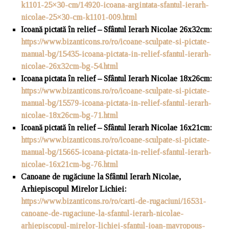
k1101-25×30-cm/14920-icoana-argintata-sfantul-ierarh-
nicolae-25×30-cm-k1101-009.html
Icoană pictată în relief – Sfântul Ierarh Nicolae 26x32cm
:
https://www.bizanticons.ro/ro/icoane-sculpate-si-pictate-
manual-bg/15435-icoana-pictata-in-relief-sfantul-ierarh-
nicolae-26x32cm-bg-54.html
Icoana pictata în relief – Sfântul Ierarh Nicolae 18x26cm
:
https://www.bizanticons.ro/ro/icoane-sculpate-si-pictate-
manual-bg/15579-icoana-pictata-in-relief-sfantul-ierarh-
nicolae-18x26cm-bg-71.html
Icoană pictată în relief – Sfântul Ierarh Nicolae 16x21cm
:
https://www.bizanticons.ro/ro/icoane-sculpate-si-pictate-
manual-bg/15665-icoana-pictata-in-relief-sfantul-ierarh-
nicolae-16x21cm-bg-76.html
Canoane de rugăciune la Sfântul Ierarh Nicolae,
Arhiepiscopul Mirelor Lichiei
:
https://www.bizanticons.ro/ro/carti-de-rugaciuni/16531-
canoane-de-rugaciune-la-sfantul-ierarh-nicolae-
arhiepiscopul-mirelor-lichiei-sfantul-ioan-mavropous-