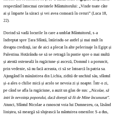
respectând întocmai cuvintele Mântuitorului: „Vinde toate câte
ai și împarte la săraci și vei avea comoară în ceruri” (Luca 18,
22).
Dorind să vadă locurile în care a umblat Mântuitorul, s-a
îndreptat spre Țara Sfântă, întărindu-se astfel și mai mult în
dreapta credință, iar de aici a plecat în alte pelerinaje în Egipt și
Palestina. Hotărându-se să se retragă în pustie spre o mai multă
și atentă osteneală în rugăciune și asceză, Domnul i-a poruncit,
prin vedenie, să nu facă aceasta, ci să se întoarcă în patria sa.
Ajungând în mănăstirea din Lichia, zidită de unchiul său, sfântul
și-a ales o chilie mică și acolo se nevoia zi și noapte. Într-o zi,
pe când se afla la rugăciune, a auzit un glas de sus:
„Nicolae, să
intri în nevoința poporului, dacă dorești să fii de Mine încununat”.
Atunci, Sfântul Nicolae a cunoscut voia lui Dumnezeu, ca, lăsând
liniștea, să meargă să slujească la mântuirea omenilor. S-a dus,