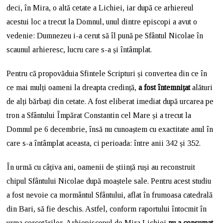
deci, în Mira, o altă cetate a Lichiei, iar după ce arhiereul
acestui loc a trecut la Domnul, unul dintre episcopi a avut o
vedenie: Dumnezeu i-a cerut să îl pună pe Sfântul Nicolae în
scaunul arhieresc, lucru care s-a și întâmplat.
Pentru că propovăduia Sfintele Scripturi și convertea din ce în
ce mai mulți oameni la dreapta credință,
a fost întemnițat
alături
de alți bărbați din cetate. A fost eliberat imediat după urcarea pe
tron a Sfântului Împărat Constantin cel Mare și a trecut la
Domnul pe 6 decembrie, însă nu cunoaștem cu exactitate anul în
care s-a întâmplat aceasta, ci perioada: între anii 342 și 352.
În urmă cu câțiva ani, oamenii de știință ruși au reconstruit
chipul Sfântului Nicolae după moaștele sale. Pentru acest studiu
a fost nevoie ca mormântul Sfântului, aflat în frumoasa catedrală
din Bari, să fie deschis. Astfel, conform raportului întocmit în
urma cercetărilor, Arhiepiscopul de Mira Lichiei
nu a consumat