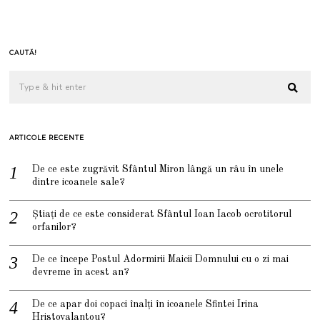
CAUTĂ!
ARTICOLE RECENTE
De ce este zugrăvit Sfântul Miron lângă un râu în unele
dintre icoanele sale?
Știați de ce este considerat Sfântul Ioan Iacob ocrotitorul
orfanilor?
De ce începe Postul Adormirii Maicii Domnului cu o zi mai
devreme în acest an?
De ce apar doi copaci înalți în icoanele Sfintei Irina
Hristovalantou?