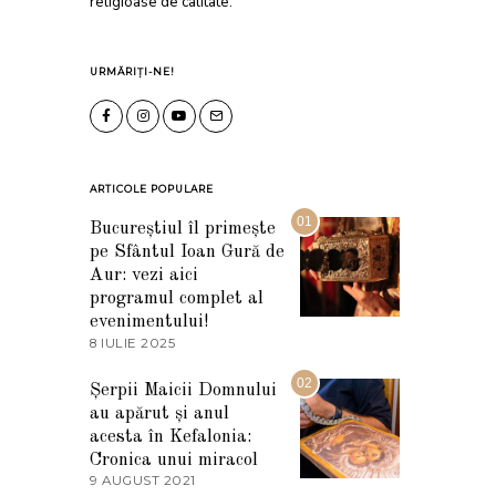
religioase de calitate.
URMĂRIȚI-NE!
ARTICOLE POPULARE
01
Bucureștiul îl primește
pe Sfântul Ioan Gură de
Aur: vezi aici
programul complet al
evenimentului!
8 IULIE 2025
1
0
I
02
Șerpii Maicii Domnului
U
au apărut și anul
L
I
acesta în Kefalonia:
E
Cronica unui miracol
2
9 AUGUST 2021
2
0