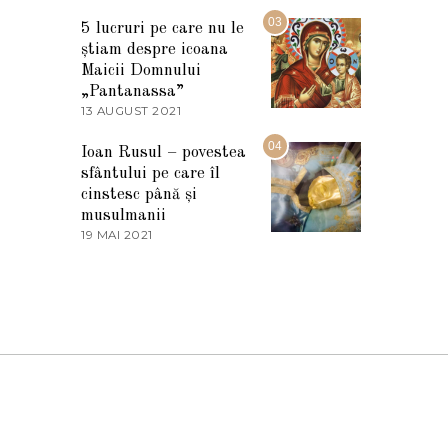
7
2
M
03
5
5 lucruri pe care nu le
A
știam despre icoana
R
T
Maicii Domnului
I
„Pantanassa”
E
13 AUGUST 2021
1
2
3
0
A
04
2
Ioan Rusul – povestea
U
2
sfântului pe care îl
G
U
cinstesc până și
S
musulmanii
T
19 MAI 2021
1
2
9
0
M
2
A
1
I
2
0
2
1