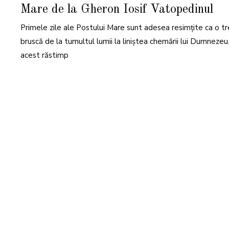
T
Mare de la Gheron Iosif Vatopedinul
I
E
2
Primele zile ale Postului Mare sunt adesea resimțite ca o t
0
2
6
bruscă de la tumultul lumii la liniștea chemării lui Dumnezeu.
acest răstimp