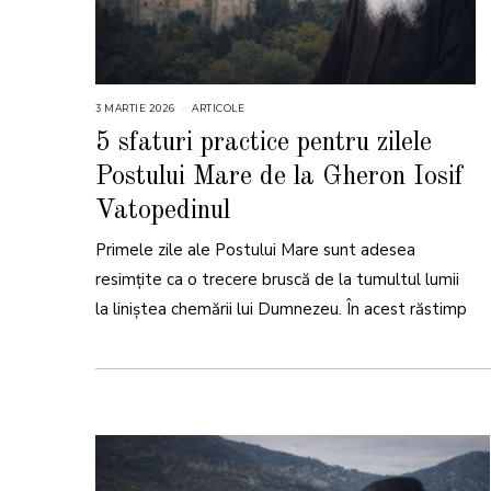
3 MARTIE 2026
3
ARTICOLE
M
A
5 sfaturi practice pentru zilele
R
T
Postului Mare de la Gheron Iosif
I
E
2
Vatopedinul
0
2
6
Primele zile ale Postului Mare sunt adesea
resimțite ca o trecere bruscă de la tumultul lumii
la liniștea chemării lui Dumnezeu. În acest răstimp