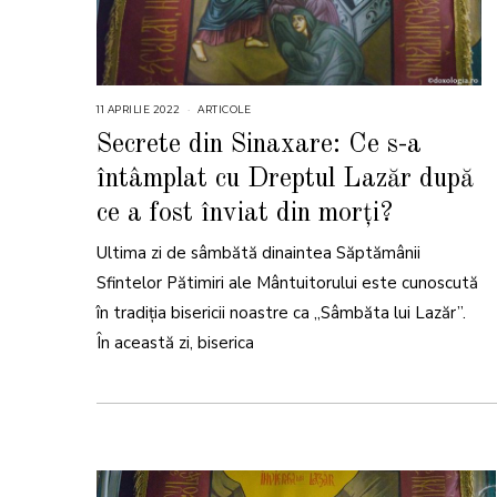
11 APRILIE 2022
1
ARTICOLE
1
A
Secrete din Sinaxare: Ce s-a
P
R
întâmplat cu Dreptul Lazăr după
I
L
I
ce a fost înviat din morți?
E
2
0
Ultima zi de sâmbătă dinaintea Săptămânii
2
2
Sfintelor Pătimiri ale Mântuitorului este cunoscută
în tradiția bisericii noastre ca „Sâmbăta lui Lazăr”.
În această zi, biserica