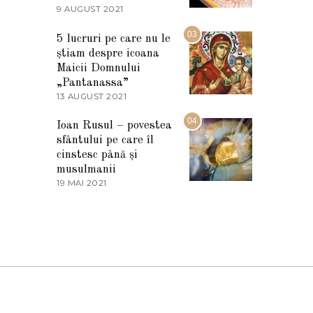
2
9 AUGUST 2021
2
0
7
2
M
03
5
5 lucruri pe care nu le
A
știam despre icoana
R
T
Maicii Domnului
I
„Pantanassa”
E
13 AUGUST 2021
1
2
3
0
A
04
2
Ioan Rusul – povestea
U
2
sfântului pe care îl
G
U
cinstesc până și
S
musulmanii
T
19 MAI 2021
1
2
9
0
M
2
A
1
I
2
0
2
1