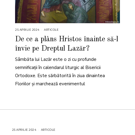
25 APRILIE 2024
2
ARTICOLE
5
A
De ce a plâns Hristos înainte să-l
P
R
învie pe Dreptul Lazăr?
I
L
I
Sâmbăta lui Lazăr este o zi cu profunde
E
2
0
semnificații în calendarul liturgic al Bisericii
2
4
Ortodoxe. Este sărbătorită în ziua dinaintea
Floriilor și marchează evenimentul
25 APRILIE 2024
2
ARTICOLE
5