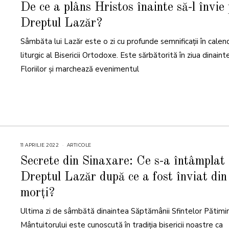
A
De ce a plâns Hristos înainte să-l învie
P
R
Dreptul Lazăr?
I
L
I
Sâmbăta lui Lazăr este o zi cu profunde semnificații în calen
E
2
0
liturgic al Bisericii Ortodoxe. Este sărbătorită în ziua dinaint
2
4
Floriilor și marchează evenimentul
11 APRILIE 2022
1
ARTICOLE
1
A
Secrete din Sinaxare: Ce s-a întâmplat 
P
R
Dreptul Lazăr după ce a fost înviat din
I
L
I
morți?
E
2
0
Ultima zi de sâmbătă dinaintea Săptămânii Sfintelor Pătimir
2
2
Mântuitorului este cunoscută în tradiția bisericii noastre ca