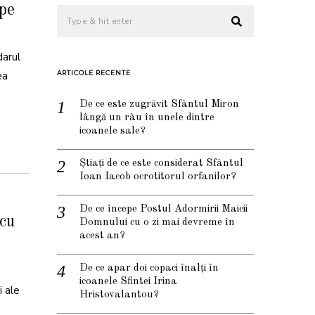
 pe
darul
ea
ARTICOLE RECENTE
De ce este zugrăvit Sfântul Miron
lângă un râu în unele dintre
icoanele sale?
Știați de ce este considerat Sfântul
Ioan Iacob ocrotitorul orfanilor?
De ce începe Postul Adormirii Maicii
cu
Domnului cu o zi mai devreme în
acest an?
De ce apar doi copaci înalți în
icoanele Sfintei Irina
i ale
Hristovalantou?