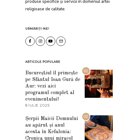
produse specifice și servicii în domeniul artei
religioase de calitate.
URMĂRIȚI-NE!
ARTICOLE POPULARE
01
Bucureștiul îl primește
pe Sfântul Ioan Gură de
Aur: vezi aici
programul complet al
evenimentului!
8 IULIE 2025
1
0
I
02
Șerpii Maicii Domnului
U
au apărut și anul
L
I
acesta în Kefalonia:
E
Cronica unui miracol